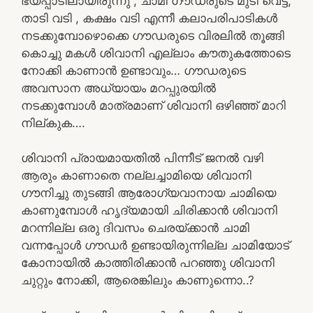
ഭയപ്പാടിലായിരുന്നു , ചാമി ഗൗഡരുടെ മുടി വെട്ട്,
താടി വടി , കക്ഷം വടി എന്നീ കലാപരിപാടികൾ
നടക്കുമ്പോഴൊക്കെ ഗൗഡരുടെ വിരലിൽ തൂങ്ങി
കൊച്ചു മകൾ ശിവാനി എല്ലാം കൗതുകത്തോടെ
നോക്കി കാണാൻ ഉണ്ടാവും… ഗൗഡരുടെ
അവസാന അധ്യായം മറപ്പുരയിൽ
നടക്കുമ്പോൾ മാത്രമാണ് ശിവാനി ഒഴിഞ്ഞ് മാറി
നില്കുക….
ശിവാനി പ്രായമായതിൽ പിന്നീട് ജനൽ വഴി
ആരും കാണാതെ നല്ലച്ചാമിയെ ശിവാനി
ഗൗനിച്ചു തുടങ്ങി ആരോഗ്യവാനായ ചാമിയെ
കാണുമ്പോൾ ഹൃദ്യമായി ചിരിക്കാൻ ശിവാനി
മറന്നില്ല ഒരു ദിവസം ചെരയ്ക്കാൻ ചാമി
വന്നപ്പോൾ ഗൗഡർ ഉണ്ടായിരുന്നില്ല ചാമിയോട്
കോനായിൽ കാത്തിരിക്കാൻ പറഞ്ഞു ശിവാനി
ചുറ്റും നോക്കി, ആരെങ്കിലും കാണുന്നൊ..?