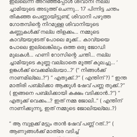
ഇല്ലെന്ന് അറിഞ്ഞപ്പോൾ ശിവാനി നല്ല
ച്ചാമിയുടെ അടുത്ത് ചെന്നു… 17 പിന്നിട്ട ചന്തം
തികഞ്ഞ പെണ്ണായിട്ടുണ്ട്, ശിവാനി പഴുത്ത
ഗോതമ്പിന്റെ നിറമുള്ള ശിവാനിയുടെ
കണ്ണുകൾക്ക് നല്ല തിളക്കം… നമ്മുടെ
കാവ്യയുടേത് പോലെ മൂക്ക്… കാവ്യയെ
പോലെ ഇല്ലെങ്കിലും ഒത്ത ഒരു ജോഡി
മുലകൾ… ഹണി റോസിന്റെ ചന്തി… നല്ല
ച്ചാമിയുടെ കുണ്ണ വല്ലാതെ മൂത്ത് കുലച്ചു… ‘
ഉങ്കൾക്ക് വെക്കമില്ലയാ…?’ (” നിങ്ങൾക്ക്
നാണമില്ലേ..?”) ” എതുക്ക്..?” ( എന്തിന് ?) ” ഇന്ത
മാതിരി പബ്ലിക്കാ ആക്കൂൾ ഷേവ് പണ്ണ തുക്ക്..?”
( ഇങ്ങനെ പബ്ലിക്കായി കക്ഷം വടിക്കാൻ..?”) ”
എതുക്ക് വെക്കം…? ഇത് നമ്മ ജോലി..” ( എന്തിന്
നാണിക്കുന്നു, ഇത് നമ്മുടെ ജോലിയല്ലേ..?)
” ആ മ്പുളക്ക് മട്ടും താൻ ഷേവ് പണ്ണ് റത്..?” (
ആണുങ്ങൾക്ക് മാത്രേ വടിച്ച്