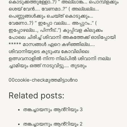
കൊടുക്കത്തുള്ളോ..?) ” അല്ലാങ്ക… പൊമ്പിളക്കും
ശെയ് വേൻ…. വേണമാ..?” ( അല്ലല്ല…
പെണ്ണുങ്ങൾക്കും ചെയ്ത് കൊടുക്കും…
വേണോ..?) ” ഇപ്പോ വല്ല… അപ്പുറം..” (
ഇപ്പോഴല്ല.., പിന്നീട്..”) കുപ്പിവള കിലുക്കം
പോലെ ചിരിച്ച് ശിവാനി അകത്തേക്ക് ഓടിപ്പോയി
***** മാസങ്ങൾ ഏറെ കഴിഞ്ഞില്ല….
ശിവാനിയുടെ കുടുംബ കോവിലിലെ
ഉത്സവനാളിൽ നിന്ന നില്പിൽ ശിവാനി നല്ല
ച്ചാമിയും ഒത്ത് നാടുവിട്ടു…. തുടരും
0
0
cookie-check
മുത്തമിട്ടാൾ
no
Related posts:
തങ്കച്ചായനും ആൻ്റിയും 3
തങ്കച്ചായനും ആൻ്റിയും 2