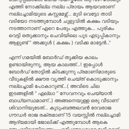
എത്തി നോക്കില്ല നല്ല പ്രായം ആയവരാണ്
നല്ലച്ചാമിയുടെ കസ്റ്റമേഴ്സ്… മുടി വെട്ടോ താടി
വടിയോ നടത്തുമ്പോൾ ചുളുവിൽ കക്ഷം വടിയും
നടത്താനാണ് ഏറെ പേരും എത്തുക… പുരികം
വെട്ടി ഒതുക്കാനും ചെവിയിലെ പൂട എടുപ്പികാനും
ആളുണ്ട് ” അക്കുൾ ( കക്ഷം ) വടിക്ക മാട്ടേൻ..”
എന്ന് ഗമയിൽ ബോർഡ് തൂക്കിയ കാലം
ഉണ്ടായിരുന്നു, ആയ കാലത്ത്…! ഇപ്പോൾ
ബോർഡ് തോട്ടിൽ കിടക്കുന്നു പ്രമാണിമാരുടെ
വീടുകളിൽ ക്ഷൗര വൃത്തി ചെയ്ത് കൊടുക്കാനും
നല്ലച്ചാമി പോകാറുണ്ട്…( അവിടെ ചില
ഇടങ്ങളിൽ ” എല്ലാ ” സേവനവും ചെയ്യാൻ
ബാധ്യസ്ഥമാണ്..) അങ്ങനെയുള്ള ഒരു വീടാണ്
ശിവാനിയുടേത്… കുടുംബത്തലവൻ ദേവരാജ
ഗൗഡർ രാജ രക്തമാണ് 15 വയസ്സിൽ നല്ലച്ചാമി
ആദ്യമായി ജോലിക്ക് എത്തുമ്പോൾ ആകെ