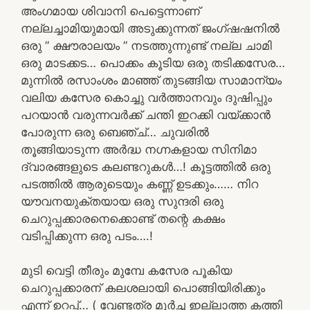
അംഗമായ ശിവാനി പെട്ടെന്നാണ്
നല്ലച്ചാമിയുമായി അടുക്കുന്നത് ജംഗ്ഷഷനിൽ
ഒരു ” ക്ഷൗരാലയം ” നടത്തുന്നുണ്ട് നല്ല ചാമി
ഒരു മാടക്കട… പൊക്കം കൂടിയ ഒരു തടിക്കസേര…
മുന്നിൽ രസാംശം മാഞ്ഞ് തുടങ്ങിയ സാമാന്യം
വലിയ കസേര കൊച്ചു വർത്താനവും ദുഷിപ്പും
പറയാൻ വരുന്നവർക്ക് ചന്തി ഇറക്കി വയ്ക്കാൻ
പോരുന്ന ഒരു ബെഞ്ച്… ചുവരിൽ
തൂങ്ങിയാടുന്ന അർദ്ധ നഗ്നകളായ സിനിമാ
ദ്വാരങ്ങളുടെ കലണ്ടറുകൾ…! കൂട്ടത്തിൽ ഒരു
പടത്തിൽ ആരുടെയും കണ്ണ് ഉടക്കും…… നിറ
യൗവനയുക്തയായ ഒരു സുന്ദരി ഒരു
ചെറുപ്പക്കാരനെക്കൊണ്ട് തന്റെ കക്ഷം
വടിപ്പിക്കുന്ന ഒരു പടം….!
മുടി വെട്ടി തീരും മുമ്പേ കസേര പൂകിയ
ചെറുപ്പക്കാരന് കലശലായി പൊങ്ങിയിരിക്കും
എന്ന് ഉറപ്പ്… ( വേണ്ടത്ര മൂർച്ച ഇല്ലാത്ത കത്തി