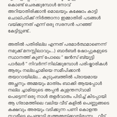
കൊണ്ട് ചെരക്കുമ്പോൾ നോവ്
അറിയാതിരിക്കാൻ മൊലയും കക്ഷോം കാട്ടി
ചൊല്പടിക്ക് നിർത്താനാ ഇമ്മാതിരി പടങ്ങൾ
വയ്ക്കുന്നത് എന്ന് ഒരു സരസൻ പറഞ്ഞ്
കേട്ടിട്ടുണ്ട്..
അതിൽ പതിരില്ല എന്നത് പരമാർത്ഥമാണെന്ന്
നമുക്ക് മനസ്സിലാവും…) ബാർബർ ഷോപ്പുകളുടെ
സ്ഥാനത്ത് കൂണ് പോലെ ” ജൻസ് ബ്യൂട്ടി
പാർലർ ” നിവർന്ന് നില്ക്കുമ്പോൾ പരിഷ്കാരികൾ
ആരും നല്ലച്ചാമിയെ സമീപിക്കാൻ
തയാറായില്ല… കുടുംബത്തിൽ പ്രായമായ
അച്ഛനും അമ്മയും മാത്രം ബാക്കി ആയപ്പോൾ
നല്ല ച്ചാമിയുടെ അപ്പൻ കുളന്തസ്വാമി
പെട്ടെന്ന് ഒരു നാൾ തളർവാതം പിടിച്ച് കിടപ്പായി
ആ ഗ്രാമത്തിലെ വലിയ വീട് കളിൽ പെണ്ണുങ്ങടെ
കക്ഷവും അരയും വടിക്കുന്ന പണി കൊളന്ത
സാമീടെ പെണ്ടാട്ടി മുത്തമ്മയ്ക്കായിരുന്നു… വീട്ട്