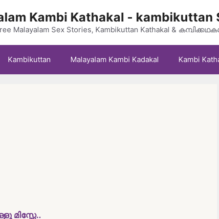
lam Kambi Kathakal - kambikuttan 
ree Malayalam Sex Stories, Kambikuttan Kathakal & കമ്പിക്കഥ
Kambikuttan
Malayalam Kambi Kadakal
Kambi Kath
ൂ മിസ്സേ..