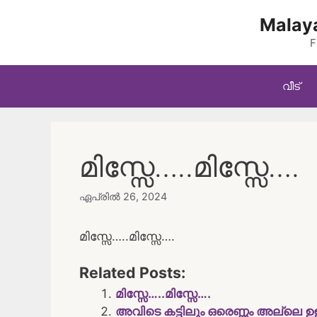
Skip
Malaya
to
content
F
വീട്
മിസ്സേ…..മിസ്സേ….
ഏപ്രിൽ 26, 2024
മിസ്സേ…..മിസ്സേ….
Related Posts:
മിസ്സേ…..മിസ്സേ….
അവിടെ കട്ടിലും ഒരെണ്ണം അല്ലെ ഉള്ള