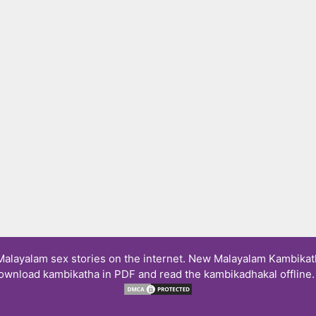
layalam sex stories on the internet. New Malayalam Kambikath
ownload kambikatha in PDF and read the kambikadhakal offline