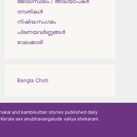
ജോലിസ്ഥലം / അദ്ധ്യാപകർ
ദമ്പതികള്‍
നിഷിദ്ധസംഗമം
പ്രണയവർണ്ണങ്ങൾ
വേലക്കാരി
Bangla Choti
akal and kambikuttan stories published daily
. Kerala sex anubhavangalude valiya shekaram.