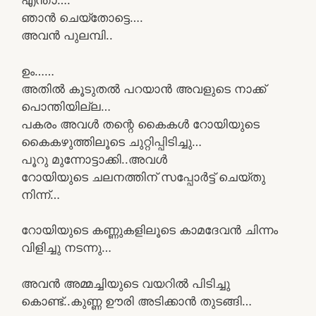
എന്താ….
ഞാൻ ചെയ്തോട്ടെ….
അവൻ പുലമ്പി..
ഉം……
അതിൽ കൂടുതൽ പറയാൻ അവളുടെ നാക്ക്
പൊന്തിയില്ല…
പകരം അവൾ തന്റെ കൈകൾ റോയിയുടെ
കൈകഴുത്തിലൂടെ ചുറ്റിപ്പിടിച്ചു…
പൂറു മുന്നോട്ടാക്കി..അവൾ
റോയിയുടെ ചലനത്തിന് സപ്പോർട്ട് ചെയ്തു
നിന്ന്…
റോയിയുടെ കണ്ണുകളിലൂടെ കാമദേവൻ ചിന്നം
വിളിച്ചു നടന്നു…
അവൻ അമ്മച്ചിയുടെ വയറിൽ പിടിച്ചു
കൊണ്ട്..കുണ്ണ ഊരി അടിക്കാൻ തുടങ്ങി…