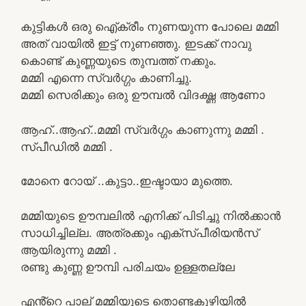
കുട്ടികൾ ഒരു ഐ്ക്രീം നുണയുന്ന പോലെ മമ്മി
അത് വായിൽ ഇട്ട് നുണഞ്ഞു. ഇടക്ക് നാവു
കൊണ്ട് കുണ്ണയുടെ തുമ്പത്ത് നക്കും.
മമ്മി എന്നെ സ്വർഗ്ഗം കാണിച്ചു.
മമ്മി സെരിക്കും ഒരു ഊമ്പൽ വിദഗ്ദ്ധ ആണോ
ആഹ്..ആഹ്..മമ്മി സ്വർഗ്ഗം കാണുന്നു മമ്മി .
സ്പീഡിൽ മമ്മി .
മോനെ റോയ് ..കുട്ടാ..ഇഷ്ടായാ മുത്തെ.
മമ്മിയുടെ ഊമ്പലിൽ എനിക്ക് പിടിച്ചു നിൽക്കാൻ
സാധിച്ചില്ല. അത്രക്കും എക്സ്പീരിയൻസ്
ആയിരുന്നു മമ്മി .
രണ്ടു കുണ്ണ ഊമ്പി പരിചയം ഉള്ളതല്ലേ
എൻ്റെ പാല് മമ്മിയുടെ തൊണ്ടകുഴിയിൽ