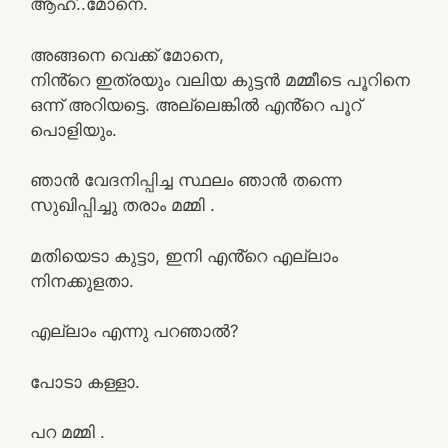
ആഹ്..മോനെ.
അങ്ങനെ വെക്ക് മോനെ,
നിൻ്റെ ഇത്രയും വലിയ കുട്ടൻ മമ്മീടെ പൂറിനെ
ഒന്ന് അറിയട്ടെ. അല്ലെങ്കിൽ എൻ്റെ പൂറ്
പൊളിയും.
ഞാൻ വേദനിപ്പിച്ച സ്ഥലം ഞാൻ തന്നെ
സുഖിപ്പിച്ചു തരാം മമ്മി .
മതിയെടാ കുട്ടാ, ഇനി എൻ്റെ എല്ലാം
നിനക്കുളതാ.
എല്ലാം എന്നു പറഞാൽ?
പോടാ കള്ളാ.
പറ മമ്മി .