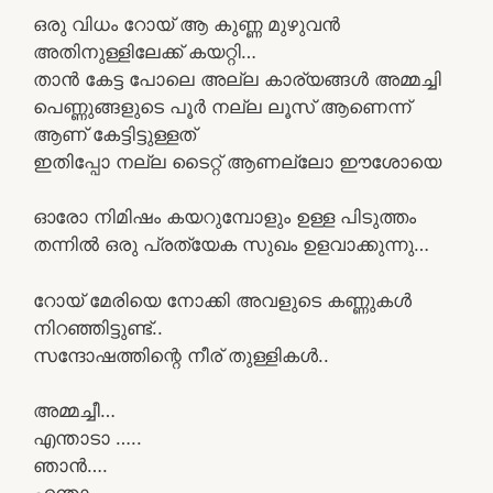
ഒരു വിധം റോയ് ആ കുണ്ണ മുഴുവൻ
അതിനുള്ളിലേക്ക് കയറ്റി…
താൻ കേട്ട പോലെ അല്ല കാര്യങ്ങൾ അമ്മച്ചി
പെണ്ണുങ്ങളുടെ പൂർ നല്ല ലൂസ് ആണെന്ന്
ആണ് കേട്ടിട്ടുള്ളത്
ഇതിപ്പോ നല്ല ടൈറ്റ് ആണല്ലോ ഈശോയെ
ഓരോ നിമിഷം കയറുമ്പോളും ഉള്ള പിടുത്തം
തന്നിൽ ഒരു പ്രത്യേക സുഖം ഉളവാക്കുന്നു…
റോയ് മേരിയെ നോക്കി അവളുടെ കണ്ണുകൾ
നിറഞ്ഞിട്ടുണ്ട്..
സന്ദോഷത്തിന്റെ നീര് തുള്ളികൾ..
അമ്മച്ചീ…
എന്താടാ …..
ഞാൻ….