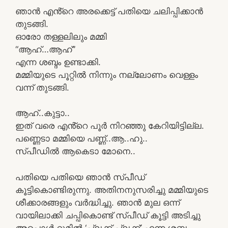
ഞാൻ എൻ്റെ അരക്കെട്ട് പതിയെ ചലിപ്പിക്കാൻ
തുടങ്ങി.
ഓരോ തള്ളലിലും മമ്മി
“ആഹ്…ആഹ്”
എന്ന ശബ്ദം ഉണ്ടാക്കി.
മമ്മിയുടെ പൂറ്റിൽ നിന്നും നല്ലോണം വെള്ളം
വന്ന് തുടങ്ങി.
ആഹ്..കുട്ടാ..
ഇത് വരെ എൻ്റെ പൂർ നിറഞ്ഞു കേറിയിട്ടില്ല.
പണ്ണെടാ മമ്മിയെ പണ്ണ്..ആ..ഹു..
സ്പീഡിൽ ആകെടാ മോനെ..
പതിയെ പതിയെ ഞാൻ സ്പീഡ്
കൂട്ടികൊണ്ടിരുന്നു. അതിനനുസരിച്ചു മമ്മിയുടെ
ശീക്കാരങ്ങളും വർദ്ധിച്ചു. ഞാൻ മുല ഒന്ന്
വായിലാക്കി ചപ്പികൊണ്ട് സ്പീഡ് കൂട്ടി അടിച്ചു
അപ്പൊൾ റൂമിൽ ‘പ്ലക്ക് പ്ലക്ക്’ എന്ന ശബ്ദം