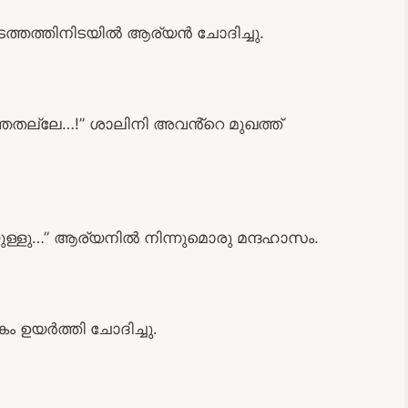
നടത്തത്തിനിടയിൽ ആര്യൻ ചോദിച്ചു.
്ഞതല്ലേ…!” ശാലിനി അവൻ്റെ മുഖത്ത്
േയുള്ളു…” ആര്യനിൽ നിന്നുമൊരു മന്ദഹാസം.
കം ഉയർത്തി ചോദിച്ചു.