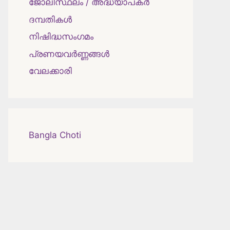
ജോലിസ്ഥലം / അദ്ധ്യാപകർ
ദമ്പതികള്‍
നിഷിദ്ധസംഗമം
പ്രണയവർണ്ണങ്ങൾ
വേലക്കാരി
Bangla Choti