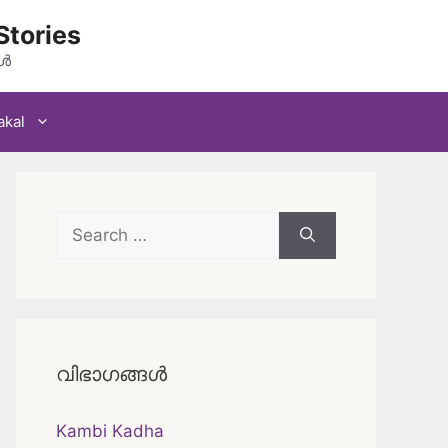
Stories
കൾ
akal
Search
for:
വിഭാഗങ്ങൾ
Kambi Kadha