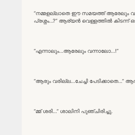
“നമ്മളല്ലാതെ ഈ സമയത്ത് ആരേലും വന്ന് 
പ്രശ്നം…?” ആര്യൻ വെള്ളത്തിൽ കിടന്ന് 
“എന്നാലും…ആരേലും വന്നാലോ…!”
“ആരും വരില്ല…ചേച്ചി പേടിക്കാതെ…” ആ
“മ്മ് ശരി…” ശാലിനി പുഞ്ചിരിച്ചു.