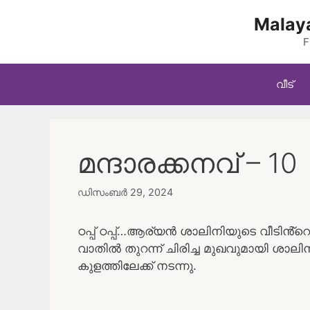
Skip
Malaya
to
content
F
വീട്
മന്ദാരക്കനവ് – 10
ഡിസംബർ 29, 2024
ഠപ്പ് ഠപ്പ്…ആര്യൻ ശാലിനിയുടെ വീടിൻ്
വാതിൽ തുറന്ന് ചിരിച്ച മുഖവുമായി ശാലിനി
കുളത്തിലേക്ക് നടന്നു.