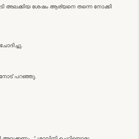
ൂടി അലക്കിയ ശേഷം ആര്യനെ തന്നെ നോക്കി
ോദിച്ചു.
വനോട് പറഞ്ഞു.
 ഊരി അലക്കണം…” ശാലിനി ചെറിയൊരു