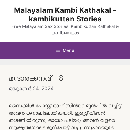
Skip
Malayalam Kambi Kathakal -
to
kambikuttan Stories
content
Free Malayalam Sex Stories, Kambikuttan Kathakal &
കമ്പിക്കഥകൾ
Menu
മന്ദാരക്കനവ് – 8
ഒക്ടോബർ 24, 2024
സൈക്കിൾ പോസ്റ്റ് ഓഫീസിൻ്റെ മുൻപിൽ വച്ചിട്ട്
അവൻ കനാലിലേക്ക് കയറി. ഇരുട്ട് വീഴാൻ
തുടങ്ങിയിരുന്നു. ഓരോ പടിയും അവൻ വളരെ
സൂക്ഷ്മതയോടെ മുൻപോട്ട് വച്ചു. സുഹറയുടെ