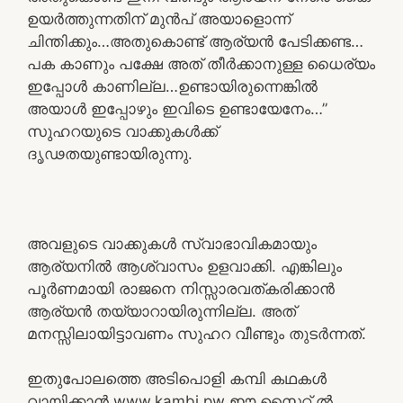
ഉയർത്തുന്നതിന് മുൻപ് അയാളൊന്ന്
ചിന്തിക്കും…അതുകൊണ്ട് ആര്യൻ പേടിക്കണ്ട…
പക കാണും പക്ഷേ അത് തീർക്കാനുള്ള ധൈര്യം
ഇപ്പോൾ കാണില്ല…ഉണ്ടായിരുന്നെങ്കിൽ
അയാൾ ഇപ്പോഴും ഇവിടെ ഉണ്ടായേനേം…”
സുഹറയുടെ വാക്കുകൾക്ക്
ദൃഢതയുണ്ടായിരുന്നു.
അവളുടെ വാക്കുകൾ സ്വാഭാവികമായും
ആര്യനിൽ ആശ്വാസം ഉളവാക്കി. എങ്കിലും
പൂർണമായി രാജനെ നിസ്സാരവത്കരിക്കാൻ
ആര്യൻ തയ്യാറായിരുന്നില്ല. അത്
മനസ്സിലായിട്ടാവണം സുഹറ വീണ്ടും തുടർന്നത്.
ഇതുപോലത്തെ അടിപൊളി കമ്പി കഥകൾ
വായിക്കാൻ www.kambi.pw ഈ സൈറ്റ് ൽ