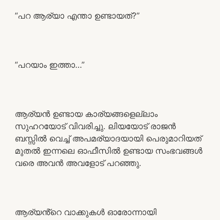
“പറ ആര്യാ എന്താ ഉണ്ടായത്?”
“പറയാം ഇത്താ…”
ആര്യൻ ഉണ്ടായ കാര്യങ്ങളെല്ലാം
സുഹറയോട് വിവരിച്ചു. ലിയയോട് രാജൻ
ബസ്സിൽ വെച്ച് അപമര്യാദയായി പെരുമാറിയത്
മുതൽ ഇന്നലെ ഓഫീസിൽ ഉണ്ടായ സംഭവങ്ങൾ
വരെ അവൻ അവളോട് പറഞ്ഞു.
ആര്യൻ്റെ വാക്കുകൾ ഓരോന്നായി