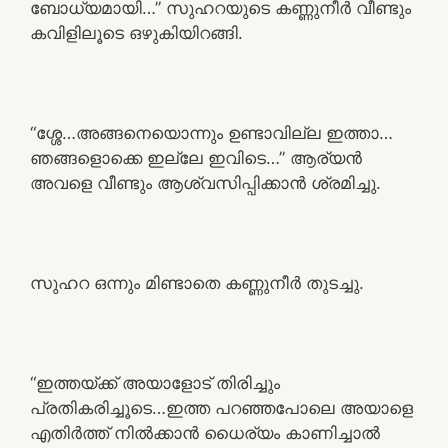
ബോധ്യമായി…” സുഹറയുടെ കണ്ണുനീർ വീണ്ടും
കവിളിലൂടെ ഒഴുകിയിറങ്ങി.
“ശ്ശേ…അങ്ങനെയൊന്നും ഉണ്ടാവില്ല ഇത്താ…
ഞങ്ങളൊക്കെ ഇല്ലേ ഇവിടെ…” ആര്യൻ
അവളെ വീണ്ടും ആശ്വസിപ്പിക്കാൻ ശ്രമിച്ചു.
സുഹറ ഒന്നും മിണ്ടാതെ കണ്ണുനീർ തുടച്ചു.
“ഇത്തയ്ക്ക് അയാളോട് തിരിച്ചും
പ്രതികരിച്ചൂടെ…ഇത്ത പറഞ്ഞപോലെ അയാളെ
എതിർത്ത് നിൽക്കാൻ ധൈര്യം കാണിച്ചാൽ