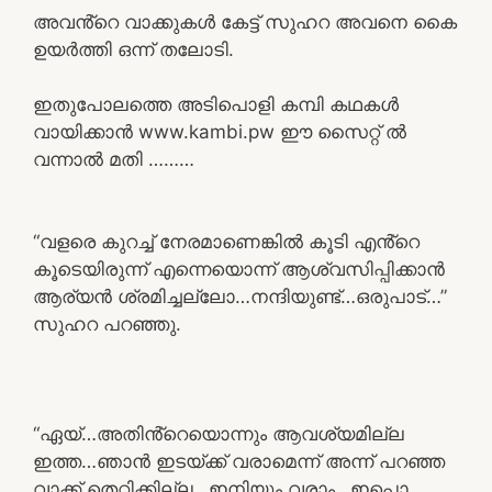
അവൻ്റെ വാക്കുകൾ കേട്ട് സുഹറ അവനെ കൈ
ഉയർത്തി ഒന്ന് തലോടി.
ഇതുപോലത്തെ അടിപൊളി കമ്പി കഥകൾ
വായിക്കാൻ www.kambi.pw ഈ സൈറ്റ് ൽ
വന്നാൽ മതി ………
“വളരെ കുറച്ച് നേരമാണെങ്കിൽ കൂടി എൻ്റെ
കൂടെയിരുന്ന് എന്നെയൊന്ന് ആശ്വസിപ്പിക്കാൻ
ആര്യൻ ശ്രമിച്ചല്ലോ…നന്ദിയുണ്ട്…ഒരുപാട്…”
സുഹറ പറഞ്ഞു.
“ഏയ്…അതിൻ്റെയൊന്നും ആവശ്യമില്ല
ഇത്ത…ഞാൻ ഇടയ്ക്ക് വരാമെന്ന് അന്ന് പറഞ്ഞ
വാക്ക് തെറ്റിക്കില്ല…ഇനിയും വരാം…ഇപ്പൊ