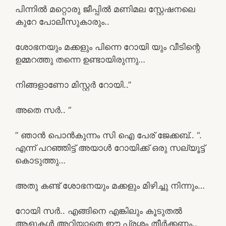
പിന്നിൽ മറ്റൊരു ജീപ്പിൽ മണിമല സ്റ്റേഷനലെ
കുറേ പോലീസുകാരും..
ശോഭനയും മക്കളും പിന്നെ റോയി യും വീടിന്റെ
ഉമ്മറത്തു തന്നെ ഉണ്ടായിരുന്നു…
നിങ്ങളാണോ മിസ്റ്റർ റോയി..”
അതെ സർ.. “
” ഞാൻ പൊൻകുന്നം സി ഐ പേര് ജേക്കബ്.. “.
എന്ന് പറഞ്ഞിട്ട് അയാൾ റോയിക്ക് ഒരു സല്യൂട്ട്
കൊടുത്തു…
അതു കണ്ട് ശോഭനയും മക്കളും മിഴിച്ചു നിന്നും…
റോയി സർ.. എങ്ങിനെ എങ്കിലും കൂടുതൽ
ആളുകൾ അറിയാതെ ഈ പ്രശ്നം തീർക്കണം..