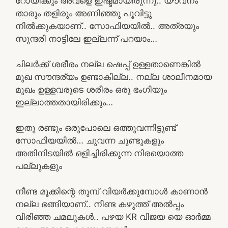
റോയിക്കും അവളെ ഇഷ്ടമായിരുന്നു.. യൗവനം
താരും തളിരും അണിഞ്ഞു പൂവിട്ടു
നിൽക്കുകയാണ്.. സോഫിയയിൽ.. അത്രയും
സുന്ദരി നാട്ടിലേ ഇല്ലന്ന് പറയാം…
ചിലർക്ക് ശരീരം നല്ല ഷെപ്പ് ഉള്ളതാണെങ്കിൽ
മുഖ സൗന്ദര്യം ഉണ്ടാകില്ല.. നല്ല ശാലീനമായ
മുഖം ഉള്ളവരുടെ ശരീരം ഒരു ഭംഗിയും
ഇല്ലാത്തതായിരിക്കും…
ഇതു രണ്ടും ഒരുപോലെ ഒത്തുവന്നിട്ടുണ്ട്
സോഫിയയിൽ… ചുവന്ന ചുണ്ടുകളും
അതിനിടയിൽ ഒളിച്ചിരിക്കുന്ന നിരയൊത്ത
പല്ലുകളും
നീണ്ട മൂക്കിന്റെ തുമ്പ് വിയർക്കുമ്പോൾ കാണാൻ
നല്ല ഭങ്ങിയാണ്.. നീണ്ട കഴുത്ത്‌ അൽപ്പം
വിരിഞ്ഞ ചമലുകൾ.. പഴയ KR വിജയ യെ ഓർമ്മ