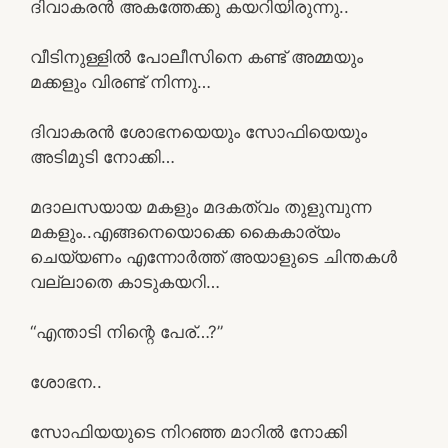
ദിവാകരൻ അകത്തേക്കു കയറിയിരുന്നു..
വീടിനുള്ളിൽ പോലീസിനെ കണ്ട് അമ്മയും
മക്കളും വിരണ്ട് നിന്നു…
ദിവാകരൻ ശോഭനയെയും സോഫിയെയും
അടിമുടി നോക്കി…
മദാലസയായ മകളും മദകത്വം തുളുമ്പുന്ന
മകളും..എങ്ങനെയൊക്കെ കൈകാര്യം
ചെയ്യണം എന്നോർത്ത് അയാളുടെ ചിന്തകൾ
വല്ലാതെ കാടുകയറി…
“എന്താടി നിന്റെ പേര്…?”
ശോഭന..
സോഫിയയുടെ നിറഞ്ഞ മാറിൽ നോക്കി