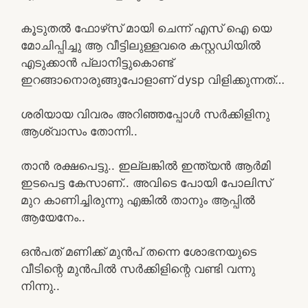
കൂടുതൽ ഫോഴ്‌സ് മായി ചെന്ന് എസ് ഐ യെ
മോചിപ്പിച്ചു ആ വീട്ടിലുള്ളവരെ കസ്റ്റഡിയിൽ
എടുക്കാൻ പ്ലാനിട്ടുകൊണ്ട്
ഇറങ്ങാനൊരുങ്ങുപോളാണ് dysp വിളിക്കുന്നത്‌…
ശരിയായ വിവരം അറിഞ്ഞപ്പോൾ സർക്കിളിനു
ആശ്വാസം തോന്നി..
താൻ രക്ഷപെട്ടു.. ഇല്ലങ്കിൽ ഇന്ത്യൻ ആർമി
ഇടപെട്ട കേസാണ്.. അവിടെ പോയി പോലിസ്
മുറ കാണിച്ചിരുന്നു എങ്കിൽ താനും ആപ്പിൽ
ആയേനേം..
ഒൻപത് മണിക്ക് മുൻപ് തന്നെ ശോഭനയുടെ
വീടിന്റെ മുൻപിൽ സർക്കിളിന്റെ വണ്ടി വന്നു
നിന്നു..