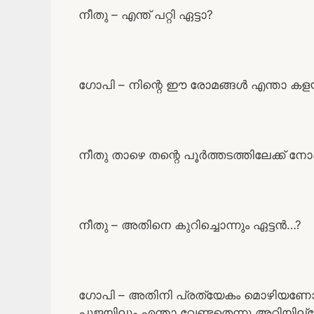
നീതു – എന്ത് പറ്റി ഏട്ടാ?
ഗോപി – നിന്റെ ഈ രോമങ്ങൾ എന്താ കളയ
നീതു താഴെ തന്റെ പൂർത്തടത്തിലേക്ക് നോക
നീതു – അതിനെ കുറിച്ചൊന്നും ഏട്ടൻ…?
ഗോപി – അതിനി പ്രത്യേകം മൊഴിയണോ?
പൂജയിലും എന്താ വേണ്ടതെന്നു അറിയില്