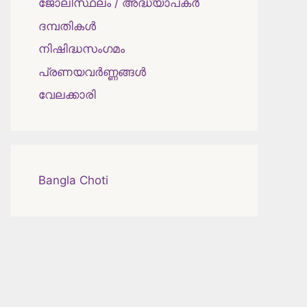
ജോലിസ്ഥലം / അദ്ധ്യാപകർ
ദമ്പതികള്‍
നിഷിദ്ധസംഗമം
പ്രണയവർണ്ണങ്ങൾ
വേലക്കാരി
Bangla Choti