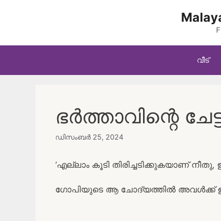
Skip
Malaya
to
content
F
വീട്
ഭർത്താവിന്റെ ചേട്ട
ഡിസംബർ 25, 2024
‘എല്ലാം കൂടി തിരിച്ചടിക്കുകയാണ് നീതു, 
ഗോപിയുടെ ആ ചോദ്യത്തിൽ അവൾക്ക് ഉത്ത