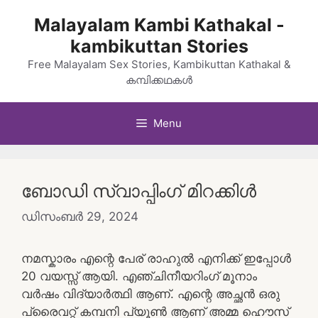
Skip
Malayalam Kambi Kathakal -
to
kambikuttan Stories
content
Free Malayalam Sex Stories, Kambikuttan Kathakal &
കമ്പിക്കഥകൾ
Menu
ബോഡി സ്വാപ്പിംഗ് മിറക്കിൾ
ഡിസംബർ 29, 2024
നമസ്കാരം എന്റെ പേര് രാഹുൽ എനിക്ക് ഇപ്പോൾ
20 വയസ്സ് ആയി. എഞ്ചിനീയറിംഗ് മൂനാം
വർഷം വിദ്യാർത്ഥി ആണ്. എന്റെ അച്ഛൻ ഒരു
പ്രൈവറ്റ് കമ്പനി പ്യൂൺ ആണ് അമ്മ ഹൌസ്