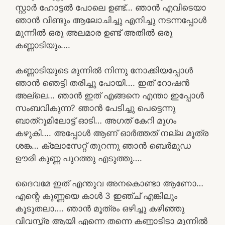
സ്റ്റാർ ഹോട്ടൽ പോലെ ഉണ്ട്… ഞാൻ എവിടെയാ
ഞാൻ വീണ്ടും ആലോചിച്ചു എനിച്ചു നടന്നപ്പോൾ
മുന്നിൽ ഒരു അലമാര ഉണ്ട് അതിൽ ഒരു
കണ്ണാടിയും….
കണ്ണാടിയുടെ മുന്നിൽ നിന്നു നോക്കിയപ്പോൾ
ഞാൻ ഞെട്ടി തരിച്ചു പോയി…. ഇത് റോഷൻ
അല്ലെ… ഞാൻ ഇത് എങ്ങനെ എന്താ ഇപ്പോൾ
സംബവികുന്ന? ഞാൻ പേടിച്ചു പെട്ടെന്നു
ബാത്‌റൂമിലോട്ട് ഓടി… അഗത് കേറി മുഗം
കഴുകി…. അപ്പോൾ ആണ് ഓർത്തത്‌ നല്ല മൂത്ര
ശങ്ക… ക്ലോസേറ്റ് തുറന്നു ഞാൻ ബെർമുഡ
ഊരീ കുണ്ണ പുറത്തു എടുത്തു….
ദൈവമേ ഇത് എന്തുവ അനകൊണ്ടാ ആണോ…
എന്റെ കുണ്ണയെ കാൾ 3 ഇഞ്ച് എങ്കിലും
കൂടുതലാ…. ഞാൻ മൂത്രം ഒഴിച്ചു കഴിഞ്ഞു
വിവസ്ത്ര ആയി എന്നെ തന്നെ കണ്ണാടിടാ മുന്നിൽ