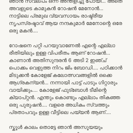
ഞാൻ സ്വല്പം ഒന്ന് അന്തളിച്ചു പോയി… അതെ
അവളുടെ കാമുകൻ റോഷൻ മേനോൻ…
നാട്ടിലെ പ്രമുഖ വ്യവസായം രാഷ്ട്രീയ
നൃപസ്രഷ്ടാവ് ആയ നന്ദകുമാർ മേനോന്റെ ഒരേ
ഒരു മകൻ….
റോഷനെ പറ്റി പറയുവാണേൽ എന്റെ എല്ലാ
രീതിയിലും ഉള്ള വിപരീതം ആണ് റോഷൻ…
കാണാൻ അതിസുന്ദരൻ 6 അടി 2 ഇഞ്ച്
പൊക്കം വെളുത്ത നിറം ജിം ബോഡി…. പഠിക്കാൻ
മിടുക്കൻ കോളേജ് കലോത്സവങ്ങളിൽ ഒക്കെ
ആഗ്രകന്യൻ… നന്നായി പാട്ട് പാടും ഗിറ്റാരും
വായിക്കും…. കോളേജ് ഫുട്ബോൾ ടീമിന്റെ
ക്യാപ്റ്റൻ. എന്തും കൊണ്ടും എല്ലാം തികഞ്ഞ
ഒരു പുരുഷൻ…. വളരെ അധികം സ്വത്തും
പ്രതാപവും ഉള്ള വീട്ടിലെ പയ്യൻ ആണ്….
സ്കൂൾ കാലം തൊട്ടേ ഞാൻ അസൂയയും