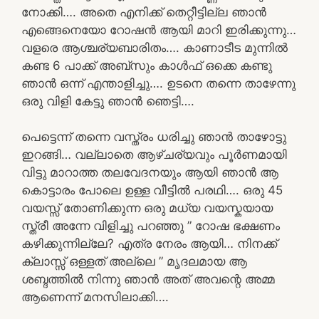
നോക്കി…. അതെ എനിക്ക് തെറ്റീട്ടില്ല ഞാൻ
എങ്ങെനെയോ റോഷൻ ആയി മാറി ഇരിക്കുന്നു…
വളരെ ആശ്ചര്യബാരിതം…. കാണാടീട മുന്നിൽ
കണ്ട 6 പാക്ക് അബ്സും കാൾഫ് ഒക്കെ കണ്ടു
ഞാൻ ഒന്ന് എന്താളിച്ചു…. ഉടനെ തന്നെ താഴേന്നു
ഒരു വിളി കേട്ടു ഞാൻ ഞെട്ടി….
പെട്ടെന്ന് തന്നെ വസ്ത്രം ധരിച്ചു ഞാൻ താഴോട്ടു
ഇറങ്ങി… വല്ലാതെ ആഴ്ചര്യവും പൂർണമായി
വിട്ടു മാറാത്ത തലവേദനയും ആയി ഞാൻ ആ
കൊട്ടാരം പോലെ ഉള്ള വീട്ടിൽ പരഥി…. ഒരു 45
വയസ്സ് തോണിക്കുന്ന ഒരു മധ്യ വയസ്കയായ
സ്ത്രീ അന്നേ വിളിച്ചു പറഞ്ഞു ” റോഷ ഭക്ഷണം
കഴിക്കുന്നില്ലേ? എത്ര നേരം ആയി… നിനക്ക്
ക്ലാസ്സ്‌ ഒള്ളത് അല്ലെ ” മൃദലമായ ആ
ശബ്ദത്തിൽ നിന്നു ഞാൻ അത് അവന്റെ അമ്മ
ആണെന്ന് മനസിലാക്കി….