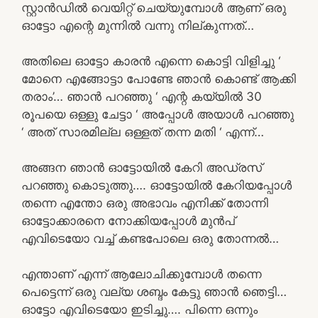
സ്റ്റാൻഡിൽ വെയിറ്റ് ചെയ്യുമ്പോൾ ആണ് ഒരു
ഓട്ടോ എന്റെ മുന്നിൽ വന്നു നില്കുന്നത്…
അതിലെ ഓട്ടോ കാരൻ എന്നെ കൊട്ടി വിളിച്ചു ‘
മോനെ എങ്ങോട്ടാ പോണ്ടേ ഞാൻ കൊണ്ട് ആക്കി
തരാം’… ഞാൻ പറഞ്ഞു ‘ എന്റ കയ്യിൽ 30
രൂപയെ ഒള്ളു ചേട്ടാ ‘ അപ്പോൾ അയാൾ പറഞ്ഞു
‘ അത് സാരമില്ല ഒള്ളത് തന്ന മതി ‘ എന്ന്…
അങ്ങന ഞാൻ ഓട്ടോയിൽ കേറി അഡ്രസ്
പറഞ്ഞു കൊടുത്തു…. ഓട്ടോയിൽ കേറിയപ്പോൾ
തന്നെ എന്തോ ഒരു അഭാവം എനിക്ക് തോന്നി
ഓട്ടോക്കാരനെ നോക്കിയപ്പോൾ മുൻപ്
എവിടെയോ വച്ച് കണ്ടപോലെ ഒരു തോന്നൽ…
എന്താണ് എന്ന് ആലോചിക്കുമ്പോൾ തന്നെ
പെട്ടെന്ന് ഒരു വല്യ ശബ്ദം കേട്ടു ഞാൻ ഞെട്ടി…
ഓട്ടോ എവിടെയോ ഇടിച്ചു…. പിന്നെ ഒന്നും