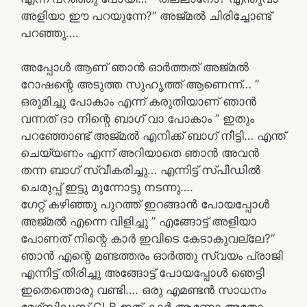
അളിയാ ഈ പറയുന്നേ?” അജ്മൽ ചിരിച്ചോണ്ട്
പറഞ്ഞു….
അപ്പോൾ ആണ് ഞാൻ ഓർത്തത്‌ അജ്മൽ
റോഷന്റെ അടുത്ത സുഹൃത്ത് ആണെന്ന്… ”
ഒരുമിച്ചു പോകാം എന്ന് കരുതിയാണ് ഞാൻ
വന്നത് ദാ നിന്റെ ബാഗ് വാ പോകാം ” ഇതും
പറഞ്ഞോണ്ട് അജ്മൽ എനിക്ക് ബാഗ് നീട്ടി… എന്ത്
ചെയ്യണം എന്ന് അറിയാതെ ഞാൻ അവൻ
തന്ന ബാഗ് സ്വീകരിച്ചു… എന്നിട്ട് സ്പീഡിൽ
ചെരുപ്പ് ഇട്ടു മുന്നോട്ടു നടന്നു….
ഗേറ്റ് കഴിഞ്ഞു പുറത്ത് ഇറങ്ങാൻ പോയപ്പോൾ
അജ്മൽ എന്നെ വിളിച്ചു ” എങ്ങോട്ട് അളിയാ
പോണത് നിന്റെ കാർ ഇവിടെ കേടാകുവല്ലേ?”
ഞാൻ എന്റെ മണ്ടത്തരം ഓർത്തു സ്വയം പ്രാജി
എന്നിട്ട് തിരിച്ചു അങ്ങോട്ട്‌ പോയപ്പോൾ ഞെട്ടി
ഇതെന്തൊരു വണ്ടി…. ഒരു എമണ്ടൻ സാധനം
മേഴ്‌സിഡസ് GLB ഇത് കാർ ആണോ അതോ