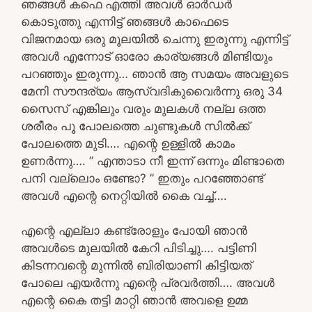
ഞങ്ങൾ കഫെ എത്തി അവൾ ഓർഡർ
കൊടുത്തു എന്നിട്ട് ഞങ്ങൾ കാഫെടെ
വിജനമായ ഒരു മൂലയിൽ ചെന്നു ഇരുന്നു എന്നിട്ട്
അവൾ എന്നോട് ഓരോ കാര്യങ്ങൾ മിണ്ടിയും
പറഞ്ഞും ഇരുന്നു… ഞാൻ ആ സമയം അവളുടെ
മേനി സൗന്ദര്യം ആസ്വദികുവൈർന്നു ഒരു 34
സൈസ് എങ്കിലും വരും മുലകൾ നല്ല ഒത്ത
ശരീരം പൂ പോലത്തെ ചുണ്ടുകൾ സിൽക്ക്
പോലത്തെ മുടി…. എന്റെ ഉള്ളിൽ കാമം
ഉണർന്നു…. ” എന്താടാ നീ ഇന്ന് ഒന്നും മിണ്ടാതെ
പനി വല്ലൊം ഒണ്ടോ? ” ഇതും പറഞ്ഞോണ്ട്
അവൾ എന്റെ നെറ്റിയിൽ കൈ വച്ച്….
എന്റെ എല്ലാ കണ്ട്രോളും പോയി ഞാൻ
അവൾടെ മുലയിൽ കേറി പിടിച്ചു…. പട്ടിണി
കിടന്നവന്റെ മുന്നിൽ ബിരിയാണി കിട്ടിയത്
പോലെ എയർന്നു എന്റെ പ്രവർത്തി…. അവൾ
എന്റെ കൈ തട്ടി മാറ്റി ഞാൻ അവളെ ഉമ്മ