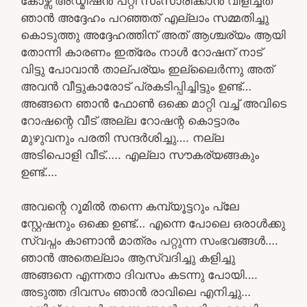
കോഴ്സ് അഡ്മിഷൻ പറ്റി സംസാരിക്കാൻ വിളിച്ചത്
ഞാൻ അദ്ദേഹം പറഞ്ഞത് എല്ലാം സമ്മതിച്ചു
കൊടുത്തു അദ്ദേഹത്തിന് അത് ആശ്ചര്യം ആയി
തോന്നി കാരണം ഇത്രേം നാൾ റോഷന് നാട്
വിട്ടു പോവാൻ താല്പര്യം ഇല്ലൈർന്നു അത്
അവൻ വീട്ടുകാരോട് പ്രകടിപ്പിച്ചിട്ടും ഉണ്ട്…
അങ്ങനെ ഞാൻ ഫോൺ ഒക്കെ മാറ്റി വച്ച് അവിടെ
റോഷന്റെ വീട് അല്ല റോഷന്റ കൊട്ടാരം
മുഴുവനും പരതി സന്ദർശിച്ചു…. നല്ല
അടിപൊളി വീട്….. എല്ലാ സൗകര്യങ്ങകും
ഉണ്ട്….
അവന്റെ റൂമിൽ തന്നെ കമ്പ്യൂട്ടറും പ്ലേ
സ്റ്റേഷനും ഒക്കെ ഉണ്ട്… എന്നെ പോലെ ഒരാൾക്കു
സ്വപ്നം കാണാൻ മാത്രം പറ്റുന്ന സംഭവങ്ങൾ….
ഞാൻ അതെല്ലാം ആസ്വദിച്ചു കളിച്ചു
അങ്ങനെ എന്നതാ ദിവസം കടന്നു പോയി….
അടുത്ത ദിവസം ഞാൻ രാവിലെ എനിച്ചു…