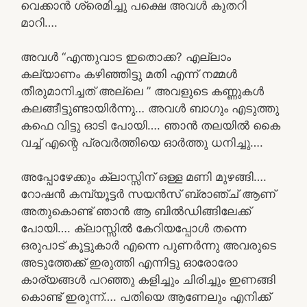
വെക്കാൻ ശ്രെമിച്ചു പക്ഷെ അവൾ കുതറി
മാറി….
അവൾ “എന്തുവാട ഇതൊക്ക? എല്ലാം
കല്യാണം കഴിഞ്ഞിട്ടു മതി എന്ന് നമ്മൾ
തീരുമാനിച്ചത് അല്ലെ ” അവളുടെ കണ്ണുകൾ
കലങ്ങീട്ടുണ്ടായിർന്നു… അവൾ ബാഗും എടുത്തു
കഫെ വിട്ടു ഓടി പോയി…. ഞാൻ തലയിൽ കൈ
വച്ച് എന്റെ പ്രവർത്തിയെ ഓർത്തു ധനിച്ചു….
അപ്പോഴേക്കും ക്ലാസ്സിന് ഒള്ള മണി മുഴങ്ങി….
റോഷൻ കമ്പ്യൂട്ടർ സയൻസ് ബ്രാഞ്ച് ആണ്
അതുകൊണ്ട് ഞാൻ ആ ബിൽഡിങ്ങിലേക്ക്
പോയി…. ക്ലാസ്സിൽ കേറിയപ്പോൾ തന്നെ
ഒരുപാട് കൂട്ടുകാർ എന്നെ പുണർന്നു അവരുടെ
അടുത്തേക്ക് ഇരുത്തി എന്നിട്ടു ഓരോരോ
കാര്യങ്ങൾ പറഞ്ഞു കളിച്ചും ചിരിച്ചും ഇണങ്ങി
കൊണ്ട് ഇരുന്ന്…. പതിയെ ആണേലും എനിക്ക്