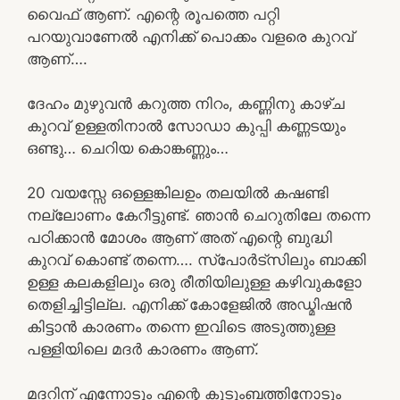
വൈഫ്‌ ആണ്. എന്റെ രൂപത്തെ പറ്റി
പറയുവാണേൽ എനിക്ക് പൊക്കം വളരെ കുറവ്
ആണ്….
ദേഹം മുഴുവൻ കറുത്ത നിറം, കണ്ണിനു കാഴ്ച
കുറവ് ഉള്ളതിനാൽ സോഡാ കുപ്പി കണ്ണടയും
ഒണ്ടു… ചെറിയ കൊങ്കണ്ണും…
20 വയസ്സേ ഒള്ളെങ്കിലഉം തലയിൽ കഷണ്ടി
നല്ലോണം കേറീട്ടുണ്ട്. ഞാൻ ചെറുതിലേ തന്നെ
പഠിക്കാൻ മോശം ആണ് അത് എന്റെ ബുദ്ധി
കുറവ് കൊണ്ട് തന്നെ…. സ്പോർട്സിലും ബാക്കി
ഉള്ള കലകളിലും ഒരു രീതിയിലുള്ള കഴിവുകളോ
തെളിച്ചിട്ടില്ല. എനിക്ക് കോളേജിൽ അഡ്മിഷൻ
കിട്ടാൻ കാരണം തന്നെ ഇവിടെ അടുത്തുള്ള
പള്ളിയിലെ മദർ കാരണം ആണ്.
മദറിന് എന്നോടും എന്റെ കുടുംബത്തിനോടും