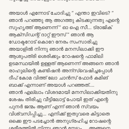
അയാൾ എന്നോട് ചോദിച്ചു ” എന്താ ഇവിടെ? ”
ഞാൻ പറഞ്ഞു ആ അഗത്തു കിടക്കുന്നതു എന്റെ
സുഹൃത്ത് ആണെന്ന് ” ഓ ഐ സീ… ട്രാജിക്
ആക്‌സിഡന്റ് ദാറ്റ്‌ ഈസ്‌ ” ഞാൻ ആ
ഡോക്ടറോട് കൊറേ നേരം സംസാരിച്ചു
അയാളിൽ നിന്നു ഞാൻ മനസിലാക്കി ഈ
ആശുപത്രി ശെരിക്കും റോഷന്റെ ഫാമിലി
ഉടമസ്ഥയിൽ ഉള്ളത് ആണെന്ന് അങ്ങനെ ഞാൻ
രാഹുലിന്റെ കണ്ടിഷൻ അന്സ്വെഷിച്ചപ്പോൾ
ദീപ് കോമ വിത്ത്‌ ലോ ചാൻസ് ഫോർ കമിങ്
ബാക്ക് എന്നാണ് അയാൾ പറഞ്ഞത്….
ഞാൻ എല്ലാം വിശദമായി മനസിലാക്കിയതിനു
ശേഷം തിരിച്ചു വീട്ടിലോട്ട് പോയി ഇത് എന്റെ
പുനർ ജന്മം ആണ് എന്ന് ഞാൻ സ്വയം
വിശ്വസിപ്പിച്ചു… എനിക്ക് ഇതുവരെ കിട്ടാതെ
ഒക്കെ ഈ പടച്ചോൻ അനുഗ്രഹിച്ച റോഷന്റെ
ശരീരത്തിൽ നിന്നു ഞാൻ നേടും…. അങ്ങനെ