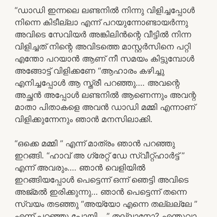
“ഡാഡി ഇന്നലെ ലണ്ടനിൽ നിന്നു വിളിച്ചപ്പോൾ
നിന്നെ കിടീല്ലാ എന്ന് പറയുന്നോണ്ടായർന്നു
അവിടെ സേവിയർ അങ്കിലിൻന്റെ വീട്ടിൽ നിന്ന
വിളിച്ചത് നിന്റെ അവിടത്തെ മാസ്റ്റർസിനെ പറ്റി
എന്തോ പറയാൻ ആണ് നീ സമയം കിട്ടുമ്പോൾ
അങ്ങോട്ട്‌ വിളിക്കണേ “ആഹാരം കഴിച്ചു
എനിച്ചപ്പോൾ ആ സ്ത്രീ പറഞ്ഞു…. അവന്റെ
അച്ഛൻ അപ്പോൾ ലണ്ടനിൽ ആണെന്നും അവന്റ
മാതാ പിതാകളെ അവൻ ഡാഡി മമ്മി എന്നാണ്
വിളിക്കുന്നേനും ഞാൻ മനസിലാക്കി.
“ഒക്കെ മമ്മി ” എന്ന് മാത്രം ഞാൻ പറഞ്ഞു
ഇറങ്ങി. “ഹാവ് അ ഗ്രേറ്റ്‌ ഡേ സ്വീറ്റ്ഹാർട്ട് ”
എന്ന് അവരും…. ഞാൻ വെളിയിൽ
ഇറങ്ങിയപ്പോൾ പെട്ടെന്ന് ഒന്ന് ഞെട്ടി അവിടെ
അജ്മൽ ഇരിക്കുന്നു… ഞാൻ പെട്ടെന്ന് തന്നെ
സ്വയം തടഞ്ഞു “അയ്യോ എന്നെ തല്ലല്ലേ ”
എന്ന് പറഞ്ഞു പോയി… ” തല്ലാനോ? എന്തുവാ