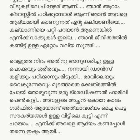
വീടുകളിലെ പിള്ളേര് ആണ്….. ഞാൻ ആറാം
ക്ലാസ്സിൽ പഠിക്കുമ്പോൾ ആണ് ഞാൻ അവളെ
ആദ്യമായി കാണുന്നത് എന്റ കല്യാണിയെ….
കല്യാണിയെ പറ്റി പറയാൻ ആണെങ്കിൽ
എനിക്ക് വാക്കുകൾ ഇല്ല… ഞാൻ ജീവിതത്തിൽ
കണ്ടിട്ട് ഉള്ള ഏറ്റോം വല്യ സുന്ദരി….
വെളുത്ത നിറം അതിനു അനുസരിച്ചു ഉള്ള
പൊക്കവും ശരീരവും…. നന്നായി ഡാൻസ്
കളിക്കും പഠിക്കാനും മിടുക്കി… രാവിലെയും
വൈകുന്നേരവും മുടങ്ങാതെ ക്ഷേത്രത്തിൽ
പോയി തോഴുവുന്ന ഒരു ട്രെഡിഷണൽ ഫാമിലി
പെൺകുട്ടി… അവളുടെ അച്ഛൻ കൊറേ കാലം
ഗൾഫിൽ ആയോണ്ട് അത്യാവശ്യം മെച്ച പെട്ട
സൗകര്യങ്ങൾ ഉള്ള വീട്ടിലെ കുട്ടി എന്ന്
പറയാം…. എനിക്ക് അവളെ ആദ്യം കണ്ടപ്പോൾ
തന്നെ ഇഷ്ടം ആയി….