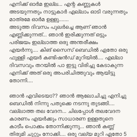
എനിക്ക് ഓർമ ഇല്ല… എന്റ കണ്ണുകൾ
അടയുന്നതും നാട്ടുകാർ എല്ലാം ഓടി വരുന്നതും
മാത്രമേ ഓർമ ഉള്ളു…….
അടുത്ത ദിവസം പുലർച്ചെ ആണ് ഞാൻ
എണ്ണിക്കുന്നത്… ഞാൻ ഇരിക്കുന്നത് ഒട്ടും
പരിജയം ഇല്ലാത്ത ഒരു അന്തരീക്ഷം
എയർന്നു…. കിങ് സൈസ് ബെഡിൽ ഏതോ ഒരു
ഫുള്ളി എയർ കണ്ടിഷൻഡ് മുറിയിൽ…. എല്ലാ
ദിവസവും തറയിൽ പാ ഇട്ടു വിരിച്ചു കേടാകുന്ന
എനിക്ക് അത് ഒരു അപരിചിത്തുവും ആയിട്ടു
തോന്നി….
ഞാൻ എവിടെയാ?? ഞാൻ ആലോചിച്ചു എനിച്ചു
ബെഡിൽ നിന്നു പതുക്കെ നടന്നു തുടങ്ങി….
വല്ലാത്ത തല വേദന… ചിലപ്പോൾ തലവേദന
കാരണം എയർക്കും സാധാരണ ഉള്ളതുനെ
കാടീം പൊക്കം തോന്നിക്കുന്നു… ഞാൻ കണ്ണ്
തിരുമി ചുറ്റും നോക്കി…. ഒരു വല്യ മുറി ഏതോ 5