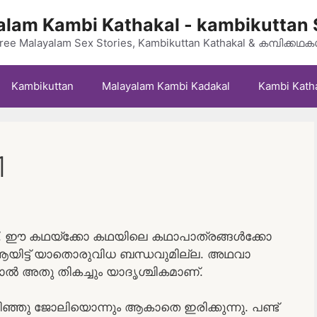
lam Kambi Kathakal - kambikuttan 
ree Malayalam Sex Stories, Kambikuttan Kathakal & കമ്പിക്കഥ
Kambikuttan
Malayalam Kambi Kadakal
Kambi Kath
1
ണ്. ഈ കഥയ്‌ക്കോ കഥയിലെ കഥാപാത്രങ്ങൾക്കോ
ോ ആയിട്ട് യാതൊരുവിധ ബന്ധവുമില്ല. അഥവാ
ാൽ അതു തികച്ചും യാദൃശ്ചികമാണ്.
ഞ്ഞു ജോലിയൊന്നും ആകാതെ ഇരിക്കുന്നു. പണ്ട്