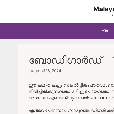
Skip
Malaya
to
content
F
വീട്
ബോഡിഗാർഡ് – 
ഒക്ടോബർ 18, 2024
ഈ കഥ തികച്ചും സങ്കൽപ്പികം മാത്രമാ
ജീവിച്ചിരിക്കുന്നവരോ മരിച്ചു പോയവര
അങ്ങനെ എന്തെങ്കിലും സാമ്യം തോന്നിയ
എൻ്റെ പേര് സാം. സാമൂവൽ. ഡിഗ്രി കഴി