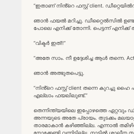
“ഇതാണ് നിൻ്റെ ഫസ്റ്റ് client. ഡീറ്റെയി
ഞാൻ ഫയൽ മറിച്ചു. ഡീറ്റൈൽസിൽ ഉണ്ട
പോലെ എനിക്ക് തോന്നി. പെട്ടന്ന് എനിക്ക്
“വിക്ടർ ഇത്!!”
“അതേ സാം. നീ ഉദ്ദേശിച്ച ആൾ തന്നെ. A
ഞാൻ അത്ഭുതപെട്ടു.
“നിൻ്റെ ഫസ്റ്റ് client തന്നെ കുറച്ച
എല്ലാം ഫയലിലുണ്ട്.”
തെന്നിന്ത്യയിലെ ഇപ്പോഴത്തെ ഏറ്റവു
അന്നയുടെ അതേ പ്രായം. തുടക്കം മലയാള
താരമാകാൻ കഴിഞ്ഞില്ല. എന്നാൽ തമിഴിലേക
നോക്കേണ്ടി വന്നിട്ടില്ല. നാട്ടിൽ ശാലീ