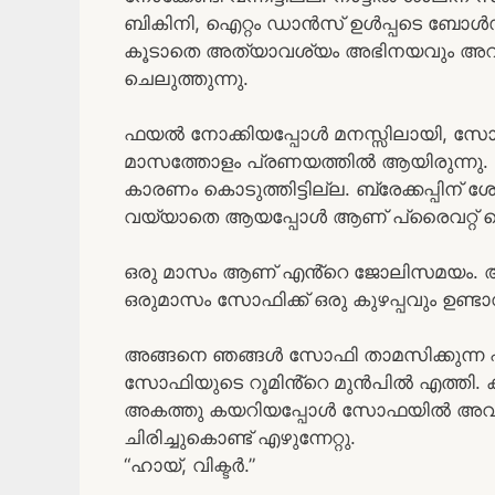
ബികിനി, ഐറ്റം ഡാൻസ് ഉൾപ്പടെ ബോൾഡ്
കൂടാതെ അത്യാവശ്യം അഭിനയവും അറിയ
ചെലുത്തുന്നു.
ഫയൽ നോക്കിയപ്പോൾ മനസ്സിലായി, സോ
മാസത്തോളം പ്രണയത്തിൽ ആയിരുന്നു. 
കാരണം കൊടുത്തിട്ടില്ല. ബ്രേക്കപ്പിന
വയ്യാതെ ആയപ്പോൾ ആണ് പ്രൈവറ്റ് സെക്
ഒരു മാസം ആണ് എൻ്റെ ജോലിസമയം. 
ഒരുമാസം സോഫിക്ക് ഒരു കുഴപ്പവും ഉണ്
അങ്ങനെ ഞങ്ങൾ സോഫി താമസിക്കുന്ന ഫ്ലാറ
സോഫിയുടെ റൂമിൻ്റെ മുൻപിൽ എത്തി. കതക
അകത്തു കയറിയപ്പോൾ സോഫയിൽ അവൾ ഇര
ചിരിച്ചുകൊണ്ട് എഴുന്നേറ്റു.
“ഹായ്, വിക്ടർ.”