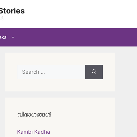
Stories
കൾ
akal
Search
for:
വിഭാഗങ്ങൾ
Kambi Kadha