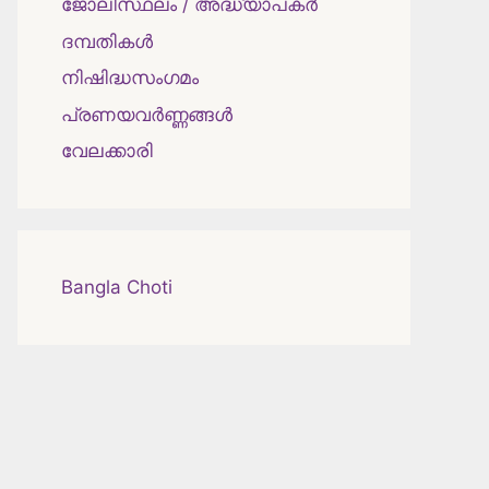
ജോലിസ്ഥലം / അദ്ധ്യാപകർ
ദമ്പതികള്‍
നിഷിദ്ധസംഗമം
പ്രണയവർണ്ണങ്ങൾ
വേലക്കാരി
Bangla Choti