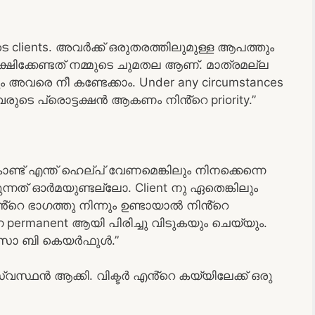
ടെ clients. അവർക്ക് ഒരുതരത്തിലുമുള്ള ആപത്തും
്ഷിക്കേണ്ടത് നമ്മുടെ ചുമതല ആണ്. മാത്രമല്ല
വരെ നീ കണ്ടേക്കാം. Under any circumstances
ുടെ പ്രൊട്ടക്ഷൻ ആകണം നിൻ്റെ priority.”
ൊണ്ട് എന്ത് ഹെല്പ് വേണമെങ്കിലും നിനക്കെന്നെ
രുന്നത് ഓർമയുണ്ടല്ലോ. Client നു ഏതെങ്കിലും
ഭാഗത്തു നിന്നും ഉണ്ടായാൽ നിൻ്റെ
ന്നെ permanent ആയി പിരിച്ചു വിടുകയും ചെയ്യും.
്. സൊ ബി കെയർഫുൾ.”
സ്ഥൻ ആക്കി. വിക്ടർ എൻ്റെ കയ്യിലേക്ക് ഒരു