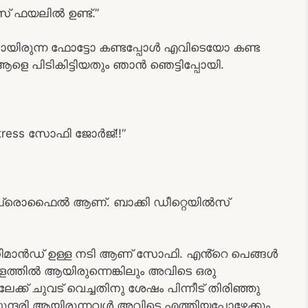
ൽസ് ഫയലിൽ ഉണ്ട്.”
ായിരുന്ന ഫോട്ടോ കണ്ടപ്പോൾ എവിടെയോ കണ്ട
 ആളെ പിടികിട്ടിയതും ഞാൻ ഞെട്ടിപ്പോയി.
ctress സോഫി ജോർജ്!!”
ു ഹൈ പ്രൊഫൈൽ ആണ്. ബാക്കി ഡീറ്റെയിൽസ്
ം ഡിമാൻഡ് ഉള്ള നടി ആണ് സോഫി. എൻ്റെ പെങ്ങൾ
ത്തിൽ ആയിരുന്നെങ്കിലും അവിടെ ഒരു
്ക് ചുവട് വെച്ചതിനു ശേഷം പിന്നീട് തിരിഞ്ഞു
ന സുന്ദരി ആയിരുന്നവൾ അവിടെ എത്തിയപ്പോഴേക്കും