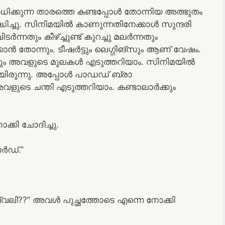
ധിക്കുന്ന താരത്തെ കണ്ടപ്പോൾ തോന്നിയ അത്ഭുതം
ിച്ചു. സിനിമയിൽ കാണുന്നതിനേക്കാൾ സുന്ദരി
നതും കീഴ്ച്ചുണ്ട് കുറച്ചു മലർന്നതും
കാൻ തോന്നും. ടീഷർട്ടും ലെഗ്ഗിങ്‌സും ആണ് വേഷം.
്കിലും അവളുടെ മുലകൾ എടുത്തറിയാം. സിനിമയിൽ
ിരുന്നു. അപ്പോൾ പാഡഡ് ബ്രാ
 അവളുടെ ചന്തി എടുത്തറിയാം. കണ്ടാലാർക്കും
കി ചോദിച്ചു.
ർഡ്.”
ച്വലി??” അവൾ പുച്ഛത്തോടെ എന്നെ നോക്കി