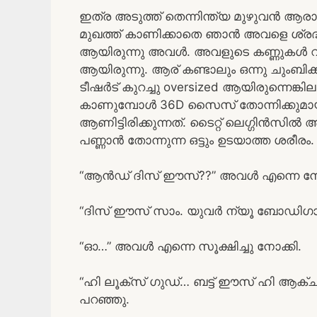
ഇത്ര അടുത്ത് തെന്നിന്ത്യ മുഴുവൻ ആരാ
മുഖത്ത് കാണിക്കാതെ ഞാൻ അവളെ ശ്രദ്ധ
ആയിരുന്നു അവൾ. അവളുടെ കണ്ണുകൾ വിടർന്
ആയിരുന്നു. ആര് കണ്ടാലും ഒന്നു ചുംബിക്
ടീഷർട് കുറച്ചു oversized ആയിരുന്നെങ
കാണുമ്പോൾ 36D സൈസ് തോന്നിക്കുമായ
ആണിട്ടിരിക്കുന്നത്. ടൈറ്റ് ലെഗ്ഗിൻസിൽ
പണ്ണാൻ തോന്നുന്ന ഒട്ടും ഉടയാത്ത ശരീരം.
“ആൻഡ് ദിസ്‌ ഈസ്‌??” അവൾ എന്നെ നോക്
“ദിസ്‌ ഈസ്‌ സാം. യുവർ ന്യൂ ബോഡിഗാ
“ഓ…” അവൾ എന്നെ സൂക്ഷിച്ചു നോക്കി.
“ഹി ലൂക്സ് ഗുഡ്… ബട്ട്‌ ഈസ്‌ ഹി ആക്
പറഞ്ഞു.