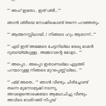
“” അഹ് ഇതോ.. ഇത് ശ്രീ…””
ഞാൻ ശ്രീയെ നോക്കികൊണ്ട് തന്നെ പറഞ്ഞതും
“” ആത്മനസ്സിലായി..! നിങ്ങടെ ഹും ആരാന്ന്…””
“” എടി ഇത് അമ്മേടെ ചേട്ടനില്ലേ രേഖു മാമൻ
ദുബായ്യ്ലുള്ള.. അമ്മാവന്റെ മോളാ.. “”
“” അപ്പൊ.. അപ്പൊ ഇതാണല്ലേ ഏട്ടത്തി
പറയാറുള്ള നിങ്ങടെ മുറപ്പെണ്ണ് ല്ലേ.. “”
“” ഹ്മ്മ് അതെ.. “” ഞാൻ വീണ്ടും ചിരിച്ചോണ്ട്
തന്നെ മുന്നോട്ടേക്ക് നടന്നു,
അവളെന്തൊക്കെയോ ആലോചിച്ചു വീണ്ടും
അവിടെ വേരിറങ്ങി നിപ്പയ്