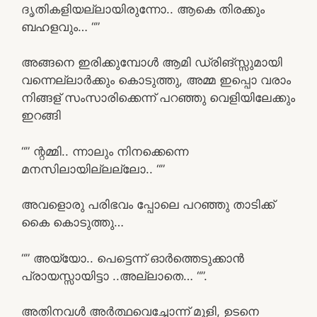
ദൃതികളിയല്ലായിരുന്നോ.. ആകെ തിരക്കും
ബഹളവും… “”
അങ്ങനെ ഇരിക്കുമ്പോൾ ആമി ഡ്രിങ്സ്സുമായി
വന്നെല്ലാർക്കും കൊടുത്തു, അമ്മ ഇപ്പൊ വരാം
നിങ്ങള് സംസാരിക്കെന്ന് പറഞ്ഞു വെളിയിലേക്കും
ഇറങ്ങി
“” ന്റമ്മി.. ന്നാലും നിനക്കെന്നെ
മനസിലായില്ലല്ലോ.. “”
അവളൊരു പരിഭവം പ്പോലെ പറഞ്ഞു താടിക്ക്
കൈ കൊടുത്തു…
“” അയ്യോ.. പെട്ടെന്ന് ഓർത്തെടുക്കാൻ
പ്രായസ്സായിട്ടാ ..അല്ലാതെ… “”.
അതിനവൾ അർത്ഥവെച്ചോന്ന് മൂളി, ഉടനെ