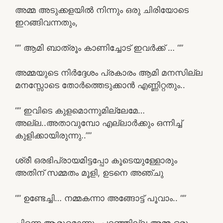
അമ്മ അടുക്കളയിൽ നിന്നും ഒരു ചിരിയോടെ
ഇറങ്ങിവന്നതും,
“” ആമി ബാത്രൂം കാണിച്ചോട് ഇവർക്ക് … “”
അമ്മയുടെ നിർദ്ദേശം പ്രകാരം ആമി മനസില്ല
മനസ്സോടെ തോർത്തെടുക്കാൻ എണ്ണിറ്റതും..
“” ഇവിടെ കുളമൊന്നുമില്ലേമേ…
അല്ല..അതാവുമ്പോ എല്ലാർക്കും ഒന്നിച്ച്
കുളിക്കായിരുന്നു..””
ശ്രീ ഒരഭിപ്രായമിട്ടപ്പോ കൂടെയുള്ളോരും
അതിന് സമ്മതം മൂളി, ഉടനെ അഞ്ചു
“” ഉണ്ടേച്ചി… നമ്മകന്നാ അങ്ങോട്ട് പൂവാം.. “”