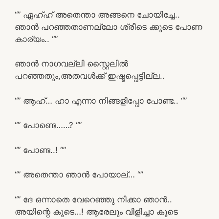
“” ഏഹ്ഹ് അതെന്താ അങ്ങനെ ചോയിച്ചേ..
ഞാൻ പറഞ്ഞതാണല്ലോ ശ്രീടെ ക്കുടെ പോണ
കാര്യം.. “”
ഞാൻ നാഗവല്ലി സ്റ്റൈലിൽ
പറഞ്ഞതും,അതവൾക്ക് ഇഷ്ടപ്പെട്ടില്ല..
“” ആഹ്… ഹാ എന്നാ നിങ്ങളിപ്പോ പോണ്ട.. “”
“” പോണ്ടെ……? “”
“” പോണ്ട..! “”
“” അതെന്താ ഞാൻ പോയാല്… “”
“” ദേ ഒന്നാതെ വേറെഞ്ഞു നിക്കാ ഞാൻ..
അയിന്റെ കൂടെ…! ആരേലും വിളിച്ചാ കൂടെ