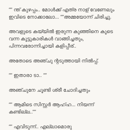
“” ന്ത്‌ കുഴപ്പം.. മോൾക്ക് എത്ര നാള് വേണേലും
ഇവിടെ നോക്കാലോ… “”അമ്മയോന്ന് ചിരിച്ചു.
അവളുടെ കയ്യിൽ ഇരുന്ന കുഞ്ഞിനെ കൂടെ
വന്ന കൂട്ടുകാരികൾ വാങ്ങിച്ചതും,
പിന്നവരോന്നിച്ചായി കളിപ്പീര്..
അതോടെ അഞ്ചു ന്റടുത്തായി നിൽപ്പ്.
“” ഇതാരാ ടാ.. “”
അഞ്ചുനേ ചൂണ്ടി ശ്രീ ചോദിച്ചതും
“” ആമിടെ സിസ്റ്റർ ആഹ്ഹ… നിയന്ന്
കണ്ടില്ല..””
“” എവിടുന്ന്.. എല്ലാമൊരു