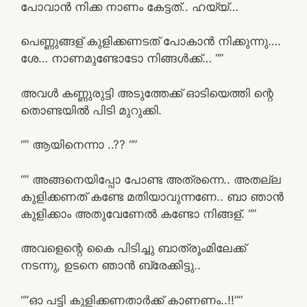
പോവാൻ നിക്ക നാണം കേട്ടത്.. ഹയ്യ്…
പെണ്ണുങ്ങള് കുളിക്കണടത് പോകാൻ നിക്കുന്നു….
ശേ… നാണമുണ്ടോടോ നിങ്ങൾക്ക്… “”
അവൾ കണ്ണുരുട്ടി അടുത്തേക്ക് ഓടിയെത്തി ന്റെ
തൊണ്ടയിൽ പിടി മുറുക്കി.
“” ആയിനെന്നാ ..?? “”
“” അങ്ങനെയിപ്പോ പോണ്ട അത്രന്നെ.. അതല്ല
കുളിക്കണത് കണ്ടേ മതിയാവുന്നണേ.. ബാ ഞാൻ
കുളിക്കാം അതുവേണേൽ കണ്ടോ നിങ്ങള്. “”
അവളെന്റെ കൈ പിടിച്ചു ബാത്രൂംമിലേക്ക്
നടന്നു, ഉടനെ ഞാൻ ബ്രേക്കിട്ടു..
“”ഓ പട്ടി കുളിക്കണതാർക്ക് കാണണം..!!””