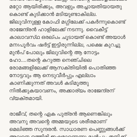
മറ്റോ ആയിരിക്കും, അവളും അച്ചായതിയായതു
കൊണ്ട് കുടിക്കാൻ മടിയുണ്ടാകില്ല.
ജിലുവിനുള്ള കോഫി മഗ്ഗിലേക്ക് പകർന്നുകൊണ്ട്
രാജേന്ദ്രൻ ഹാളിലേക്ക് നടന്നു. വൈകീട്ട്
കാലാവസ്‌ഥ ഒരല്പം ചൂടായത് കൊണ്ട് അയാൾ
മനഃപൂർവം ഷർട്ട് ഇട്ടിരുന്നില്ല, പക്ഷെ കുറച്ചു
മുൻപ് പോലും ജിലുവിന്റെ ആ നോട്ടം
ഹോ….തന്റെ കറുത്ത നെഞ്ചിലെ
രോമങ്ങളിലേക്ക് ആസക്തിയിൽ പൊതിഞ്ഞ
നോട്ടവും ആ നെടുവീർപ്പും എല്ലാം
കാണിക്കുന്നത് അവൾ കടിമൂത്തു
നിൽക്കുകയാവണം, അക്കാര്യം രാജേന്ദ്രന്
വ്യക്തമായി.
രാജീവ്, തന്റെ ഏക പുത്രൻ ആണെങ്കിലും
അവനു അവന്റെ അമ്മയുടെ ശരീരമാണ്
മെലിഞ്ഞ സുന്ദരൻ. സാധാരണ പെണ്ണുങ്ങൾക്ക്
അവനെ ഒത്തിരി ഇഷ്ടമാണെന്നു മുൻപും തനിക്ക്