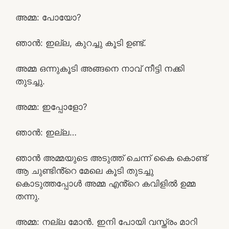
അമ്മ: പോയോ?
ഞാൻ: ഇല്ല, കുറച്ചു കൂടി ഉണ്ട്.
അമ്മ ഒന്നുകൂടി അങ്ങനെ നാവ് നീട്ടി നക്കി
തുടച്ചു.
അമ്മ: ഇപ്പോളോ?
ഞാൻ: ഇല്ല…
ഞാൻ അമ്മയുടെ അടുത്ത് ചെന്ന് കൈ കൊണ്ട്
ആ ചുണ്ടിൻ്റെ മേലെ കൂടി തുടച്ചു
കൊടുത്തപ്പോൾ അമ്മ എൻ്റെ കവിളിൽ ഉമ്മ
തന്നു.
അമ്മ: നല്ല മോൻ. ഇനി പോയി വസ്ത്രം മാറി