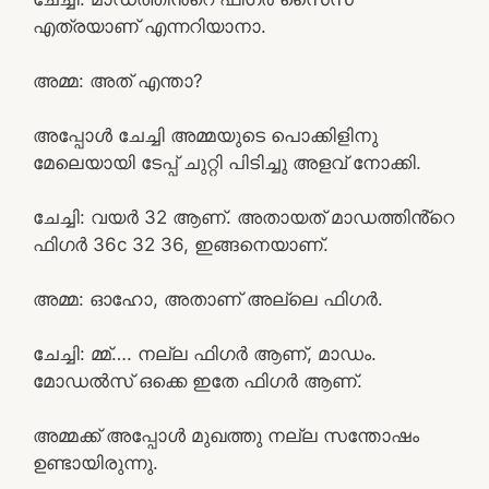
എത്രയാണ് എന്നറിയാനാ.
അമ്മ: അത് എന്താ?
അപ്പോൾ ചേച്ചി അമ്മയുടെ പൊക്കിളിനു
മേലെയായി ടേപ്പ് ചുറ്റി പിടിച്ചു അളവ് നോക്കി.
ചേച്ചി: വയർ 32 ആണ്. അതായത് മാഡത്തിൻ്റെ
ഫിഗർ 36c 32 36, ഇങ്ങനെയാണ്.
അമ്മ: ഓഹോ, അതാണ് അല്ലെ ഫിഗർ.
ചേച്ചി: മ്മ്…. നല്ല ഫിഗർ ആണ്, മാഡം.
മോഡൽസ് ഒക്കെ ഇതേ ഫിഗർ ആണ്.
അമ്മക്ക് അപ്പോൾ മുഖത്തു നല്ല സന്തോഷം
ഉണ്ടായിരുന്നു.