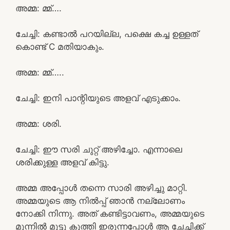
അമ്മ: മ്മ്….
ചേച്ചി: കണ്ടാൽ പറയില്ല, പക്ഷെ കച്ച ഉള്ളത്
കൊണ്ട് C മതിയാകും.
അമ്മ: മ്മ്…..
ചേച്ചി: ഇനി പാന്റിയുടെ അളവ് എടുക്കാം.
അമ്മ: ശരി.
ചേച്ചി: ഈ സരി ചുറ്റ് അഴിച്ചോ. എന്നാലെ
ശരിക്കുള്ള അളവ് കിട്ടു.
അമ്മ അപ്പോൾ തന്നെ സാരി അഴിച്ചു മാറ്റി.
അമ്മയുടെ ആ നിൽപ്പ് ഞാൻ നല്ലോണം
നോക്കി നിന്നു. അത് കണ്ടിട്ടാവണം, അമ്മയുടെ
മുന്നിൽ മുട്ടു കുത്തി ഇരുന്നപ്പോൾ ആ ചേച്ചിക്ക്