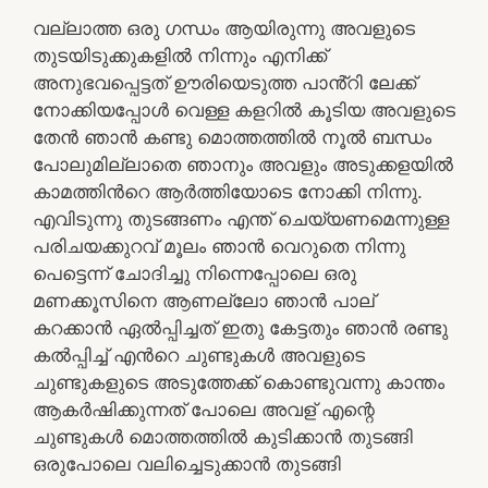
വല്ലാത്ത ഒരു ഗന്ധം ആയിരുന്നു അവളുടെ
തുടയിടുക്കുകളിൽ നിന്നും എനിക്ക്
അനുഭവപ്പെട്ടത് ഊരിയെടുത്ത പാൻ്റി ലേക്ക്
നോക്കിയപ്പോൾ വെള്ള കളറിൽ കൂടിയ അവളുടെ
തേൻ ഞാൻ കണ്ടു മൊത്തത്തിൽ നൂൽ ബന്ധം
പോലുമില്ലാതെ ഞാനും അവളും അടുക്കളയിൽ
കാമത്തിൻറെ ആർത്തിയോടെ നോക്കി നിന്നു.
എവിടുന്നു തുടങ്ങണം എന്ത് ചെയ്യണമെന്നുള്ള
പരിചയക്കുറവ് മൂലം ഞാൻ വെറുതെ നിന്നു
പെട്ടെന്ന് ചോദിച്ചു നിന്നെപ്പോലെ ഒരു
മണക്കൂസിനെ ആണല്ലോ ഞാൻ പാല്
കറക്കാൻ ഏൽപ്പിച്ചത് ഇതു കേട്ടതും ഞാൻ രണ്ടു
കൽപ്പിച്ച് എൻറെ ചുണ്ടുകൾ അവളുടെ
ചുണ്ടുകളുടെ അടുത്തേക്ക് കൊണ്ടുവന്നു കാന്തം
ആകർഷിക്കുന്നത് പോലെ അവള് എന്റെ
ചുണ്ടുകൾ മൊത്തത്തിൽ കുടിക്കാൻ തുടങ്ങി
ഒരുപോലെ വലിച്ചെടുക്കാൻ തുടങ്ങി