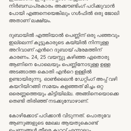
നിർബന്ധപ്രകാരം അക്കൗണ്ടിംഗ് പഠിക്കുവാൻ
പോയി എങ്ങനെയെങ്കിലും ഗൾഫിൽ ഒരു ജോലി
അതാണ് ലക്ഷ്യം.
ദുബായിൽ എത്തിയാൽ പെണ്ണിന് ഒരു പഞ്ഞവും
ഇല്ലെന്ന് കൂട്ടുകാരുടെ കയ്യിൽ നിന്നുള്ള
അറിവാണ് എൻറെ ദുബായ് പ്രേമത്തിന്
കാരണം. 24, 25 വയസ്സു കഴിഞ്ഞ ഏതൊരു
ആണിനെ പോലെയും പെണ്ണിനോടുള്ള ഉള്ള
അടങ്ങാത്ത കൊതി എൻറെ ഉള്ളിൽ
ഉണ്ടായിരുന്നു. ഓൺലൈൻ ഡേറ്റിംഗ് അപ്പ് വഴി
കയറിയിറങ്ങി സമയം കളഞ്ഞത് മിച്ചം ഒറ്റ
ഒരെണ്ണത്തെയും കിട്ടിയില്ല. അങ്ങിനെയൊക്കെ
തെണ്ടി തിരിഞ്ഞ് നടക്കുമ്പോഴാണ്.
കോഴിക്കോട് പഠിക്കാൻ വിടുന്നത്. പൊതുവേ
ആണുങ്ങളുടെ മേഖല ആയതുകൊണ്ട്
പെണ്ണുങ്ങൾ തീരെ കുറവ് എന്നാലും