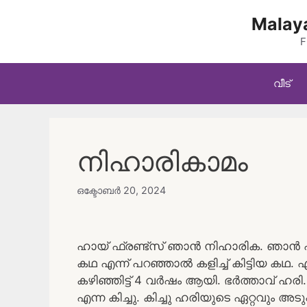
Skip
Malaya
to
content
F
വീട്
നിഹാരികാമം
ഒക്ടോബർ 20, 2024
ഹായ് ഫ്രണ്ട്സ് ഞാൻ നിഹാരിക. ഞാൻ എ
കഥ എന്ന് പറഞ്ഞാൽ കളിച്ച് കിട്ടിയ കഥ. എ
കഴിഞ്ഞിട്ട് 4 വർഷം ആയി. ഭർത്താവ് ഹര
എന്ന കിച്ചു. കിച്ചു ഹരിയുടെ ഏറ്റവും അട