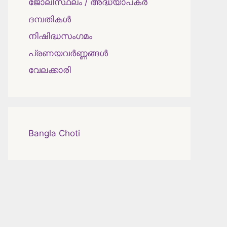
ജോലിസ്ഥലം / അദ്ധ്യാപകർ
ദമ്പതികള്‍
നിഷിദ്ധസംഗമം
പ്രണയവർണ്ണങ്ങൾ
വേലക്കാരി
Bangla Choti