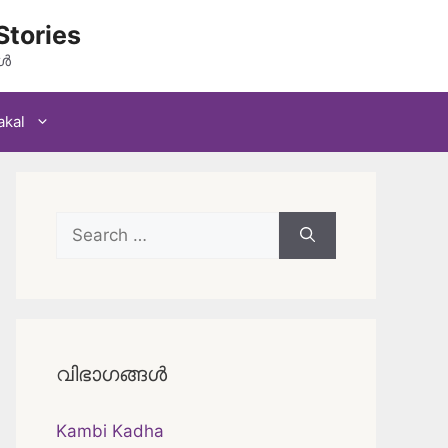
Stories
കൾ
akal
Search
for:
വിഭാഗങ്ങൾ
Kambi Kadha