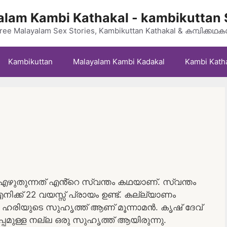
lam Kambi Kathakal - kambikuttan 
ree Malayalam Sex Stories, Kambikuttan Kathakal & കമ്പിക്കഥ
Kambikuttan
Malayalam Kambi Kadakal
Kambi Kath
ഴുതുന്നത് എൻ്റെ സ്വന്തം കഥയാണ്. സ്വന്തം
നിക്ക് 22 വയസ്സ് പ്രായം ഉണ്ട്. കല്ല്യാണം
ി. ഹരിയുടെ സുഹൃത്ത് ആണ് മൂന്നാമൻ. കൃഷ് ദേവ്
ുപ്പമുള്ള നല്ല ഒരു സുഹൃത്ത് ആയിരുന്നു.