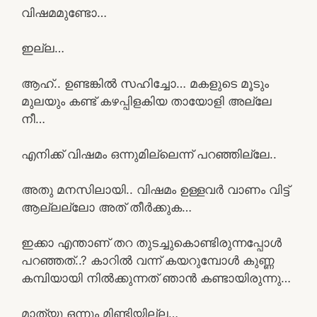
വിഷമമുണ്ടോ…
ഇല്ല…
ആഹ്.. ഉണ്ടങ്കിൽ സഹിച്ചോ… മകളുടെ മൂടും
മുലയും കണ്ട് കഴപ്പിളകിയ തായോളി അല്ലേ
നീ…
എനിക്ക് വിഷമം ഒന്നുമില്ലെന്ന് പറഞ്ഞില്ലേ..
അതു മനസിലായി.. വിഷമം ഉള്ളവർ വാണം വിട്ട്
ആല്ലല്ലോ അത് തീർക്കുക…
ഇക്കാ എന്താണ് തറ തുടച്ചുകൊണ്ടിരുന്നപ്പോൾ
പറഞ്ഞത്..? കാറിൽ വന്ന് കയറുമ്പോൾ കുണ്ണ
കമ്പിയായി നിൽക്കുന്നത് ഞാൻ കണ്ടായിരുന്നു…
മാത്യു ഒന്നും മിണ്ടിയില്ല…