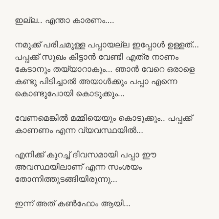
ഇല്ല.. എന്താ കാരണം….
നമുക്ക് പരിചമുള്ള പപ്പായല്ല ഇപ്പോൾ ഉള്ളത്…
പപ്പക്ക് സുഖം കിട്ടാൻ വേണ്ടി എത്ര നാണം
കേടാനും തയ്യാറാകും… ഞാൻ വേറെ ഒരാളെ
കണ്ടു പിടിച്ചാൽ അയാൾക്കും പപ്പാ എന്നെ
കൊണ്ടുപോയി കൊടുക്കും…
വേണമെങ്കിൽ മമ്മിയെയും കൊടുക്കും.. പപ്പക്ക്
കാണണം എന്ന വ്യവസ്ഥയിൽ…
എനിക്ക് കുറച്ച് ദിവസമായി പപ്പാ ഈ
അവസ്ഥയിലാണ് എന്ന സംശയം
തോന്നിത്തുടങ്ങിയിരുന്നു…
ഇന്ന്‌ അത് കൺഫോം ആയി…