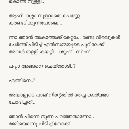
കൊണ്ട് നുള്ളി..
ആഹ്.. ശ്ശോ നുള്ളാതെ പെണ്ണേ
കരണ്ടടിക്കുന്നപോലെ…
ന്നാ ഞാൻ അകത്തേക്ക് കേറ്റാം.. രണ്ടു വിരലുകൾ
ചേർത്ത് പിടിച്ച് എൽസമ്മയുടെ പൂറിലേക്ക്
അവൾ തള്ളി കയറ്റി… ശൂഹ്.. സ് ഹ്..
പപ്പാ അങ്ങനെ ചെയ്തോടീ..?
എങ്ങിനെ..?
അയാളുടെ പാല് നിന്റേതിൽ തേച്ച കാര്യമാ
ചോദിച്ചത്…
ഞാൻ പിന്നെ നുണ പറഞ്ഞതാണോ..
മമ്മിയൊന്നു പിടിച്ച് നോക്ക്..