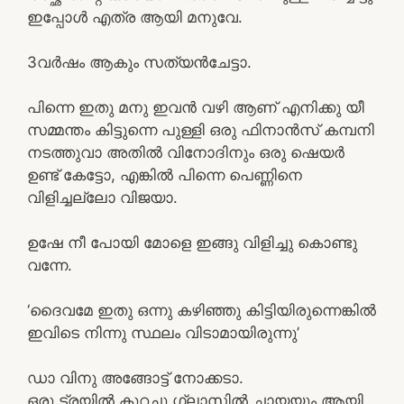
ഇപ്പോൾ എത്ര ആയി മനുവേ.
3വർഷം ആകും സത്യൻചേട്ടാ.
പിന്നെ ഇതു മനു ഇവൻ വഴി ആണ് എനിക്കു യീ
സമ്മന്തം കിട്ടുന്നെ പുള്ളി ഒരു ഫിനാൻസ് കമ്പനി
നടത്തുവാ അതിൽ വിനോദിനും ഒരു ഷെയർ
ഉണ്ട് കേട്ടോ, എങ്കിൽ പിന്നെ പെണ്ണിനെ
വിളിച്ചല്ലോ വിജയാ.
ഉഷേ നീ പോയി മോളെ ഇങ്ങു വിളിച്ചു കൊണ്ടു
വന്നേ.
‘ദൈവമേ ഇതു ഒന്നു കഴിഞ്ഞു കിട്ടിയിരുന്നെങ്കിൽ
ഇവിടെ നിന്നു സ്ഥലം വിടാമായിരുന്നു’
ഡാ വിനു അങ്ങോട്ട്‌ നോക്കടാ.
ഒരു ട്രയിൽ കുറച്ചു ഗ്ലാസിൽ ചായയും ആയി