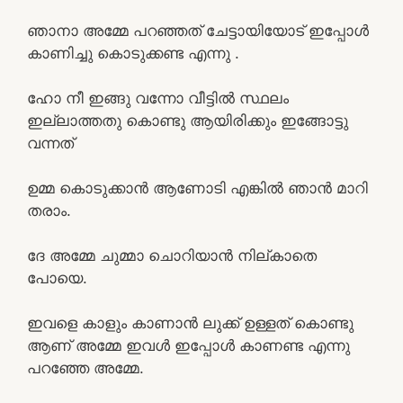
ഞാനാ അമ്മേ പറഞ്ഞത് ചേട്ടായിയോട് ഇപ്പോൾ
കാണിച്ചു കൊടുക്കണ്ട എന്നു .
ഹോ നീ ഇങ്ങു വന്നോ വീട്ടിൽ സ്ഥലം
ഇല്ലാത്തതു കൊണ്ടു ആയിരിക്കും ഇങ്ങോട്ടു
വന്നത്
ഉമ്മ കൊടുക്കാൻ ആണോടി എങ്കിൽ ഞാൻ മാറി
തരാം.
ദേ അമ്മേ ചുമ്മാ ചൊറിയാൻ നില്കാതെ
പോയെ.
ഇവളെ കാളും കാണാൻ ലുക്ക് ഉള്ളത് കൊണ്ടു
ആണ് അമ്മേ ഇവൾ ഇപ്പോൾ കാണണ്ട എന്നു
പറഞ്ഞേ അമ്മേ.