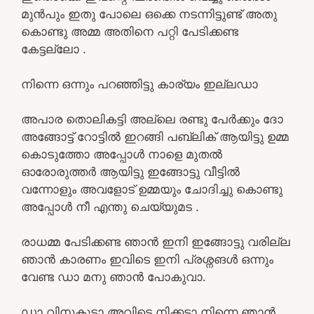
മുൻപും ഇതു പോലെ ഒക്കെ നടന്നിട്ടുണ്ട് അതു
കൊണ്ടു അമ്മ അതിനെ പറ്റി പേടിക്കണ്ട
കേട്ടല്ലോ .
നിന്നെ ഒന്നും പറഞ്ഞിട്ടു കാര്യം ഇല്ലഡാ
അപാര തൊലികട്ടി അല്ലെ രണ്ടു പേർക്കും ദോ
അങ്ങോട്ട് റോട്ടിൽ ഇറങ്ങി പബ്ലിക് ആയിട്ടു ഉമ്മ
കൊടുത്തോ അപ്പോൾ നാളെ മുതൽ
ഓരോരുത്തർ ആയിട്ടു ഇങ്ങോട്ടു വീട്ടിൽ
വന്നോളും അവളോട്‌ ഉമ്മയും ചോദിച്ചു കൊണ്ടു
അപ്പോൾ നീ എന്തു ചെയ്യുമട .
രാധമ്മ പേടിക്കണ്ട ഞാൻ ഇനി ഇങ്ങോട്ടു വരില്ല
ഞാൻ കാരണം ഇവിടെ ഇനി പ്രശ്നങൾ ഒന്നും
വേണ്ട ഡാ മനു ഞാൻ പോകുവാ.
ഡാ വിനുകുട്ടാ അവിടെ നിക്കടാ നിന്നെ ഞാൻ