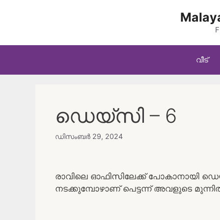
Skip
Malaya
to
content
F
വീട്
ഡെയ്‌സി – 6
ഡിസംബർ 29, 2024
രാവിലെ ഓഫിസിലേക്ക് പോകാനായി ഡെയ്‌സി
നടക്കുമ്പോഴാണ് പെട്ടന്ന് അവളുടെ മുന്നിൽ