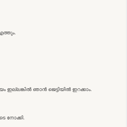
എത്തും.
യം ഇല്ലങ്കിൽ ഞാൻ ജെട്ടിയിൽ ഇറക്കാം.
െ നോക്കി.