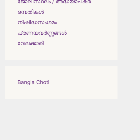
ജോലിസ്ഥലം / അദ്ധ്യാപകർ
ദമ്പതികള്‍
നിഷിദ്ധസംഗമം
പ്രണയവർണ്ണങ്ങൾ
വേലക്കാരി
Bangla Choti