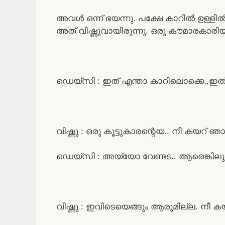
അവൾ ഒന്ന് ഭയന്നു. പക്ഷേ കാറിൽ ഉള്ളി
അത് വിഷ്ണുവായിരുന്നു. ഒരു കൗമാരക
ഡെയ്‌സി : ഇത് എന്താ കാറിലൊക്കെ..ഇത
വിഷ്ണു : ഒരു കൂട്ടുകാരന്റെയ.. നീ കയറ
ഡെയ്‌സി : അയ്യോ വേണ്ടട.. ആരെങ്കില
വിഷ്ണു : ഇവിടെയെങ്ങും ആരുമില്ല. നീ കയ