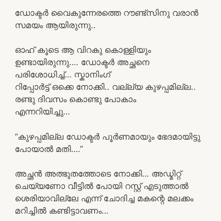
ഡോക്ടർ വൈകുന്നേരത്തെ റൗണ്ട്സിനു വരാൻ
സമയം ആയിരുന്നു..
ഓഹ് കൂടെ ആ വിറകു കൊള്ളിയും
ഉണ്ടായിരുന്നു…. ഡോക്ടർ അച്ഛനെ
പരിശോധിച്ച്… സ്കാനിംഗ്
റിപ്പോർട്ട്‌ ഒക്കെ നോക്കി.. വല്ല്യ കുഴപ്പമില്ല..
രണ്ടു ദിവസം കൊണ്ടു പോകാം
എന്നറിയിച്ചു…
“കുഴപ്പമില്ല ഡോക്ടർ പൂർണമായും ഭേദമായിട്ടു
പോയാൽ മതി….”
അച്ഛൻ അത്ഭുതത്തോടെ നോക്കി… അഡ്മിറ്റ്‌
ചെയ്യണോ വീട്ടിൽ പോയി റസ്റ്റ്‌ എടുത്താൽ
ശെരിയാവില്ലേ എന്ന് ചോദിച്ച മകന്റെ മലക്കം
മറിച്ചിൽ കണ്ടിട്ടാവണം…