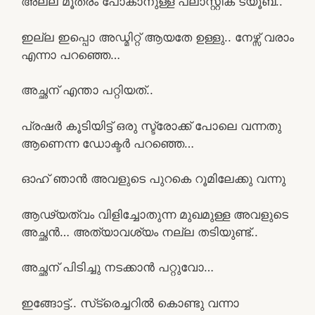
അല്ല മൂത്രം പോകാനുള്ള പ്ലാസ്റ്റിക് ട്യൂബ്..
ഇല്ല ഇപ്പൊ അഡ്മിറ്റ്‌ ആയതേ ഉള്ളു.. നേഴ്സ് വരാം
എന്നാ പറഞ്ഞെ…
അച്ഛന് എന്താ പറ്റിയത്..
പ്രഷർ കൂടിയിട്ട് ഒരു സ്ട്രോക്ക് പോലെ വന്നതു
ആണെന്ന ഡോക്ടർ പറഞ്ഞെ…
ഓഹ് ഞാൻ അവളുടെ പുറകെ റൂമിലേക്കു വന്നു
ആഢ്യത്വം വിളിച്ചോതുന്ന മുഖമുള്ള അവളുടെ
അച്ഛൻ… അത്യാവശ്യം നല്ല തടിയുണ്ട്..
അച്ഛന് പിടിച്ചു നടക്കാൻ പറ്റുവോ…
ഇങ്ങോട്ട്.. സ്‌ട്രെച്ചറിൽ കൊണ്ടു വന്നാ