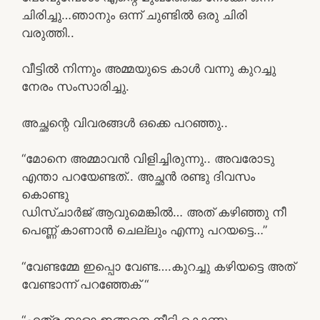
ചിരിച്ചു…ഞാനും ഒന്ന് ചുണ്ടിൽ ഒരു ചിരി
വരുത്തി..
വീട്ടിൽ നിന്നും അമ്മയുടെ കാൾ വന്നു കുറച്ചു
നേരം സംസാരിച്ചു.
അച്ഛന്റെ വിവരങ്ങൾ ഒക്കെ പറഞ്ഞു..
“മോനെ അമ്മാവൻ വിളിച്ചിരുന്നു.. അവരോടു
എന്താ പറയേണ്ടത്.. അച്ഛൻ രണ്ടു ദിവസം
കൊണ്ടു
ഡിസ്ചാർജ് ആവുമെങ്കിൽ… അത് കഴിഞ്ഞു നീ
പെണ്ണ് കാണാൻ ചെല്ലും എന്നു പറയട്ടെ…”
“വേണ്ടമ്മേ ഇപ്പൊ വേണ്ട….കുറച്ചു കഴിയട്ടെ അത്
വേണ്ടാന്ന് പറഞ്ഞേക് “