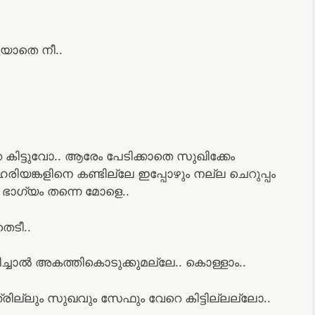
ിയാതെ നീ..
ിട്ടുവോ.. ആരേം പേടിക്കാതെ സുഖിക്കേം
ിയങ്കളിനെ കണ്ടില്ലേ ഇപ്പോഴും നല്ല ചെറുപ്പം
ഭാഗ്യം തന്നെ മോളെ..
െടീ..
്ചാൽ അകത്തികൊടുക്കുമല്ലേ.. കൊള്ളാം..
ില്ലും സുഖവും സേഫും വേറെ കിട്ടില്ലല്ലോ..