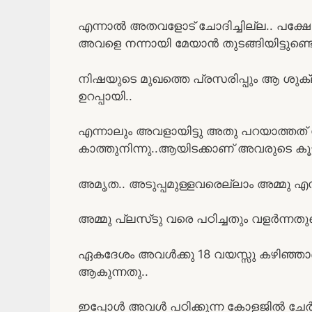
എന്നാൽ അതവളോട് ചോദിച്ചില്ല.. പക്ഷ
അവളെ നന്നായി മേയാൻ തുടങ്ങിയിട്ടുണ്ടെന
നിഷയുടെ മുഖത്തെ പ്രസരിപ്പും ആ ശു
ഉറപ്പായി..
എന്നാലും അവളായിട്ടു അതു പറയാത്തത
കാത്തുനിന്നു..ആയിടക്കാണ് അവരുടെ കൂട്ടില
അമൃത.. അടുപ്പമുള്ളവരെല്ലാം അമ്മു എന്നു
അമ്മു പ്ലസ്‌ടു വരെ പഠിച്ചതും വളർന്നത
ഏകദേശം അവൾക്കു 18 വയസ്സു കഴിഞ്ഞാണ്
ആകുന്നതു..
ഇപ്പോൾ അവൾ പഠിക്കുന്ന കോളജിൽ ചേർന്ന