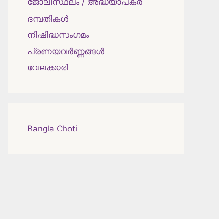
ജോലിസ്ഥലം / അദ്ധ്യാപകർ
ദമ്പതികള്‍
നിഷിദ്ധസംഗമം
പ്രണയവർണ്ണങ്ങൾ
വേലക്കാരി
Bangla Choti