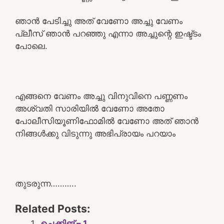
ഞാൻ പേടിച്ചു അത് വേണോ അച്ചു വേണം
പ്ലീസ് ഞാൻ പറഞ്ഞു എന്നാ അച്ചുന്റെ ഇഷ്ട്ടം
പോലെ.
എങ്ങനെ വേണം അച്ചു വിനുവിനെ പണ്ണണം
അശ്വതി സാരിയിൽ വേണോ അതോ
പോലീസിയൂണിഫോമിൽ വേണോ അത് ഞാൻ
നിങ്ങൾക്കു വിടുന്നു അഭിപ്രായം പറയാം
തുടരുന്ന………..
Related Posts:
ചെക്കിങ് – 1