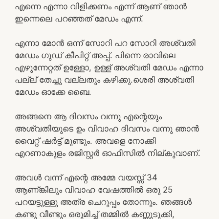
എന്നെ എന്നാ വിളിക്കണം എന്ന് ആണ് ഞാൻ
ഇന്നെലെ പറഞ്ഞത് മേഡം എന്ന്.
എന്നാ മോൻ ഒന്ന് സോറി പറ സോറി അശ്വതി
മേഡം ഗുഡ് കീപിറ്റ് അപ്പ്‌. പിന്നെ രാവിലെ
എഴുന്നേറ്റത് ഉള്ളോ, ഉള്ള് അശ്വതി മേഡം എന്നാ
പല്ല് തേച്ചു വല്ലതും കഴിക്കു.ശെരി അശ്വതി
മേഡം ഓക്കേ ബൈ.
അങ്ങനെ ആ ദിവസം വന്നു എന്റെയും
അശ്വതിയുടെ ഉം വിവാഹ ദിവസം വന്നു ഞാൻ
വൈറ്റ് ഷർട്ട് മുണ്ടും. അവളെ നോക്കി
എറണാകുളം രജിസ്റ്റർ ഓഫീസിൽ നില്കുവാണ്.
അവൾ വന്ന് എന്റെ അമ്മേ വയസ്സ് 34
ആണ്ങ്കിലും വിവാഹ വേഷത്തിൽ ഒരു 25
പറയട്ടുള്ളു അത്ര ചെറുപ്പം തോന്നും. ഞങ്ങൾ
കണ്ടു വീണ്ടും ഒരുമിച്ച് തമ്മിൽ കണ്ണുടുക്കി,