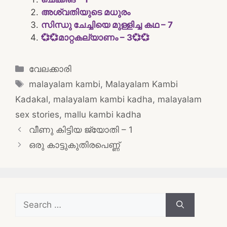
അശ്വതിയുടെ മധുരം
സിന്ധു ചേച്ചിയെ മുള്ളിച്ച കഥ – 7
💞💞മാറ്റകല്യാണം – 3💞💞
Categories
വേലക്കാരി
Tags
malayalam kambi
,
Malayalam Kambi
Kadakal
,
malayalam kambi kadha
,
malayalam
sex stories
,
mallu kambi kadha
Post
വീണു കിട്ടിയ ജ്യോതി – 1
navigation
ഒരു കാട്ടുകുതിരപെണ്ണ്
Search
for: