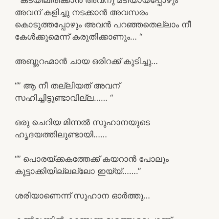
അവന് കളിച്ചു നടക്കാൻ അവസരം
കൊടുത്തപ്പോഴും അവൻ പറഞ്ഞതെല്ലാം നീ
കേൾക്കുമെന്ന് കരുതിക്കാണും… “
അബ്ദുറഹ്മാൻ ചായ ഒരിറക്ക് കുടിച്ചു…
“” ആ നീ തല്ലിയത് അവന്
സഹിച്ചിട്ടുണ്ടാവില്ല…… “
ഒരു ചെറിയ മിന്നൽ സുഹാനയുടെ
ഹൃദയത്തിലുണ്ടായി……
“” പൊരയ്ക്കകത്തേക്ക് കയറാൻ പോലും
കൂട്ടാക്കിയില്ലല്ലോ ഇയ്യ്‌…….”
ശരിയാണെന്ന് സുഹാന ഓർത്തു…