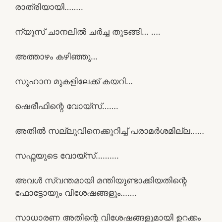
രാത്രിയായി……..
ന്യൂസ് ചാനലിൽ ചർച്ച തുടങ്ങി… ….
അത്താഴം കഴിഞ്ഞു…
സുഹാന മുകളിലേക്ക് കയറി…
ഷെരീഫിന്റെ വോയ്സ്…….
അതിൽ സല്ലുവിനെക്കുറിച്ച് പരാമർശമില്ല……
സഫ്നയുടെ വോയ്സ്……….
അവൾ സ്വന്തമായി മന്തിയുണ്ടാക്കിയതിന്റെ
ഫോട്ടോയും വിശേഷങ്ങളും…….
സാധാരണ അതിന്റെ വിശേഷങ്ങളുമായി ഉറക്കം