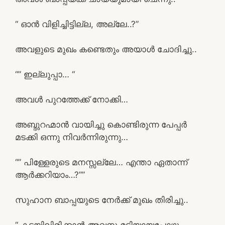
“ ഓൻ വിളിച്ചിട്ടില്ല, അല്ലേ..?”
അവളുടെ മുഖം കണ്ടെതും അയാൾ ചോദിച്ചു..
“” ഇല്ലുപ്പാ… “
അവൾ പുറത്തേക്ക് നോക്കി…
അബ്ദുറഹ്മാൻ വായിച്ചു കൊണ്ടിരുന്ന പേപ്പർ
മടക്കി ഒന്നു നിവർന്നിരുന്നു…
“” പിള്ളേരുടെ മനസ്സല്ലേ… എന്താ ഏതാന്ന്
ആർക്കറിയാം…?””
സുഹാന ബാപ്പയുടെ നേർക്ക് മുഖം തിരിച്ചു..
“ കടയിലിരിക്കാൻ അവനു മടിയായപ്പോഴും