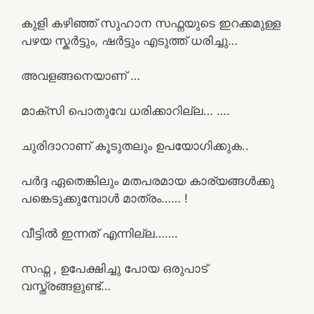
കുളി കഴിഞ്ഞ് സുഹാന സഫ്നയുടെ ഇറക്കമുള്ള
പഴയ സ്കർട്ടും, ഷർട്ടും എടുത്ത് ധരിച്ചു…
അവളങ്ങനെയാണ് …
മാക്സി പൊതുവേ ധരിക്കാറില്ല… ….
ചുരിദാറാണ് കൂടുതലും ഉപയോഗിക്കുക..
പർദ്ദ ഏതെങ്കിലും മതപരമായ കാര്യങ്ങൾക്കു
പങ്കെടുക്കുമ്പോൾ മാത്രം…… !
വീട്ടിൽ ഇന്നത് എന്നില്ല…….
സഫ്ന , ഉപേക്ഷിച്ചു പോയ ഒരുപാട്
വസ്ത്രങ്ങളുണ്ട്…