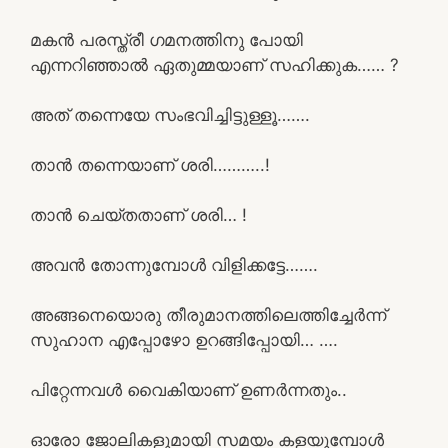
മകൻ പരസ്ത്രീ ഗമനത്തിനു പോയി
എന്നറിഞ്ഞാൽ ഏതുമ്മയാണ് സഹിക്കുക…… ?
അത് തന്നെയേ സംഭവിച്ചിട്ടുള്ളൂ…….
താൻ തന്നെയാണ് ശരി………..!
താൻ ചെയ്തതാണ് ശരി… !
അവൻ തോന്നുമ്പോൾ വിളിക്കട്ടേ…….
അങ്ങനെയൊരു തീരുമാനത്തിലെത്തിച്ചേർന്ന്
സുഹാന എപ്പോഴോ ഉറങ്ങിപ്പോയി… ….
പിറ്റേന്നവൾ വൈകിയാണ് ഉണർന്നതും..
ഓരോ ജോലികളുമായി സമയം കളയുമ്പോൾ