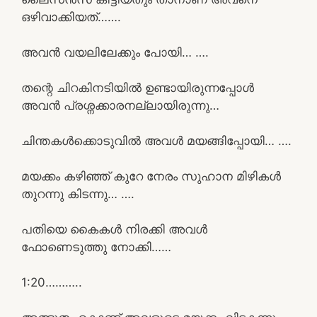
ഒഴിവാക്കിയത്…….
അവൻ വയലിലേക്കും പോയി… ….
തന്റെ ചിറകിനടിയിൽ ഉണ്ടായിരുന്നപ്പോൾ
അവൻ പ്രശ്നക്കാരനല്ലായിരുന്നു…
ചിന്തകൾക്കൊടുവിൽ അവൾ മയങ്ങിപ്പോയി… ….
മയക്കം കഴിഞ്ഞ് കുറേ നേരം സുഹാന മിഴികൾ
തുറന്നു കിടന്നു… ….
പതിയെ കൈകൾ നിരക്കി അവൾ
ഫോണെടുത്തു നോക്കി……
1:20………..