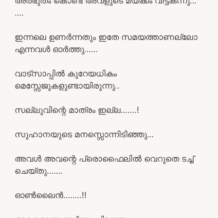
അത്ഭുതം കൊണ്ട് അവളുടെ മയക്കം വിട്ടകന്നു…
….
ഇന്നലെ ഉണർന്നതും ഇതേ സമയത്താണല്ലോ
എന്നവൾ ഓർത്തു……
വാട്സാപ്പിൽ കുറേയധികം
മെസ്സേജുകളുണ്ടായിരുന്നു..
സല്ലുവിന്റെ മാത്രം ഇല്ല…….!
സുഹാനയുടെ മനസ്സൊന്നിടിഞ്ഞു…
അവൾ അവന്റെ പ്രൊഫൈലിൽ വെറുതെ ടച്ച്
ചെയ്തു…….
ഓൺലൈൻ……..!!