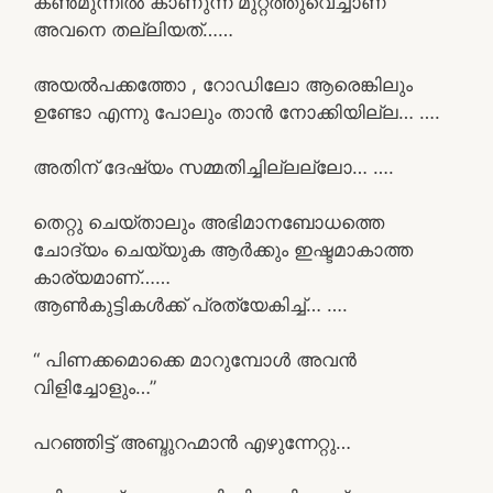
കൺമുന്നിൽ കാണുന്ന മുറ്റത്തുവെച്ചാണ്
അവനെ തല്ലിയത്……
അയൽപക്കത്തോ , റോഡിലോ ആരെങ്കിലും
ഉണ്ടോ എന്നു പോലും താൻ നോക്കിയില്ല… ….
അതിന് ദേഷ്യം സമ്മതിച്ചില്ലല്ലോ… ….
തെറ്റു ചെയ്താലും അഭിമാനബോധത്തെ
ചോദ്യം ചെയ്യുക ആർക്കും ഇഷ്ടമാകാത്ത
കാര്യമാണ്……
ആൺകുട്ടികൾക്ക് പ്രത്യേകിച്ച്… ….
“ പിണക്കമൊക്കെ മാറുമ്പോൾ അവൻ
വിളിച്ചോളും…”
പറഞ്ഞിട്ട് അബ്ദുറഹ്മാൻ എഴുന്നേറ്റു…