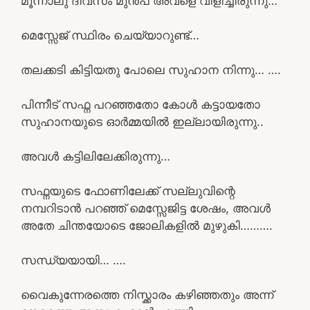
മൂന്നാലു ദിവസം മുൻപ് അവളെ വിളിച്ചിരുന്നു…
മെസ്സേജ് സ്ഥിരം ചെയ്യാറുണ്ട്…
തലക്കടി കിട്ടിയതു പോലെ സുഹാന നിന്നു… ….
പിന്നീട് സഫ്ന പറഞ്ഞതോ കോൾ കട്ടായതോ
സുഹാനയുടെ ഓർമ്മയിൽ ഇല്ലായിരുന്നു..
അവൾ കട്ടിലിലേക്കിരുന്നു…
സഫ്നയുടെ ഫോണിലേക്ക് സല്ലുവിന്റെ
നമ്പറിടാൻ പറഞ്ഞ് മെസ്സേജിട്ട ശേഷം, അവൾ
അതേ ചിന്തയോടെ ജോലികളിൽ മുഴുകി……….
സന്ധ്യയായി… ….
വൈകുന്നേരത്തെ നിസ്ക്കാരം കഴിഞ്ഞതും അന്ന്