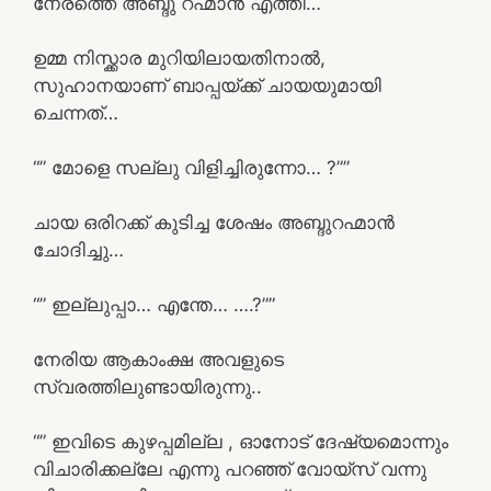
നേരത്തെ അബ്ദു റഹ്മാൻ എത്തി…
ഉമ്മ നിസ്ക്കാര മുറിയിലായതിനാൽ,
സുഹാനയാണ് ബാപ്പയ്ക്ക് ചായയുമായി
ചെന്നത്…
“” മോളെ സല്ലു വിളിച്ചിരുന്നോ… ?””
ചായ ഒരിറക്ക് കുടിച്ച ശേഷം അബ്ദുറഹ്മാൻ
ചോദിച്ചു…
“” ഇല്ലുപ്പാ… എന്തേ… ….?””
നേരിയ ആകാംക്ഷ അവളുടെ
സ്വരത്തിലുണ്ടായിരുന്നു..
“” ഇവിടെ കുഴപ്പമില്ല , ഓനോട് ദേഷ്യമൊന്നും
വിചാരിക്കല്ലേ എന്നു പറഞ്ഞ് വോയ്സ് വന്നു