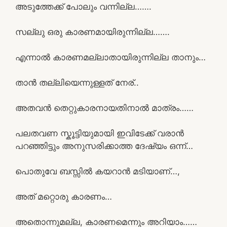
അടുത്തേക്ക് പോലും വന്നില്ല…….
സല്ലു ഒരു കാരണമായിരുന്നില്ല…….
എന്നാൽ കാരണമല്ലാതായിരുന്നില്ല താനും…
താൻ തല്ലിയെന്നുള്ളത് നേര്..
അതവൻ തെറ്റുകാരനായതിനാൽ മാത്രം……
പലതവണ സ്കൂട്ടിയുമായി ഇവിടേക്ക് വരാൻ
പറഞ്ഞിട്ടും അനുസരിക്കാത്ത ദേഷ്യം ഒന്ന്…
പൊതുവേ ബസ്സിൽ കയറാൻ മടിയാണ്…,
അത് മറ്റൊരു കാരണം…
അതൊന്നുമല്ല, കാരണമെന്നും അറിയാം……