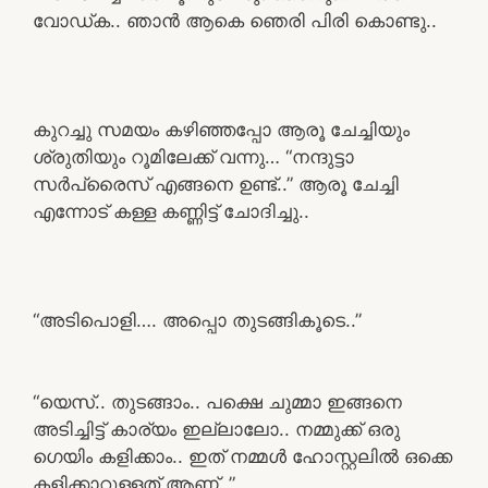
വോഡ്ക.. ഞാൻ ആകെ ഞെരി പിരി കൊണ്ടു..
കുറച്ചു സമയം കഴിഞ്ഞപ്പോ ആരൂ ചേച്ചിയും
ശ്രുതിയും റൂമിലേക്ക് വന്നു… “നന്ദുട്ടാ
സർപ്രൈസ് എങ്ങനെ ഉണ്ട്..” ആരൂ ചേച്ചി
എന്നോട് കള്ള കണ്ണിട്ട് ചോദിച്ചു..
“അടിപൊളി…. അപ്പൊ തുടങ്ങികൂടെ..”
“യെസ്.. തുടങ്ങാം.. പക്ഷെ ചുമ്മാ ഇങ്ങനെ
അടിച്ചിട്ട് കാര്യം ഇല്ലാലോ.. നമ്മുക്ക് ഒരു
ഗെയിം കളിക്കാം.. ഇത് നമ്മൾ ഹോസ്റ്റലിൽ ഒക്കെ
കളിക്കാറുള്ളത് ആണ്..”