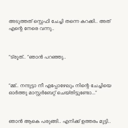
അടുത്തത് സ്റ്റെഫി ചേച്ചി തന്നെ കറക്കി.. അത്
എന്റെ നേരെ വന്നു..
“ട്രൂത്.. “ഞാൻ പറഞ്ഞു..
“മ്മ്.. നന്ദുട്ടാ നീ എപ്പോഴേലും നിന്റെ ചേച്ചിയെ
ഓർത്തു മാസ്റ്റർബേറ്റ് ചെയ്തിട്ടുണ്ടോ…”
ഞാൻ ആകെ പരുങ്ങി.. എനിക്ക് ഉത്തരം മുട്ടി..