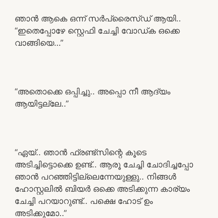
ഞാൻ ആകെ ഒന്ന് സർപ്രൈസ്ഡ് ആയി..
“ഇതെപ്പോഴേ സ്റ്റെഫി ചേച്ചി വോഡ്ക ഒക്കെ
വാങ്ങിയെ…”
“അതൊക്കെ ഒപ്പിച്ചു.. അപ്പൊ നീ ആദ്യം
ആയിട്ടല്ലേ..”
“ഏയ്.. ഞാൻ ഫ്രണ്ട്സിന്റെ കൂടെ
അടിച്ചിട്ടൊക്കെ ഉണ്ട്.. ആരൂ ചേച്ചി ചോദിച്ചപ്പോ
ഞാൻ പറഞ്ഞിട്ടില്ലെന്നേയുള്ളു.. നിങ്ങൾ
ഹോസ്റ്റലിൽ ബിയർ ഒക്കെ അടിക്കുന്ന കാര്യം
ചേച്ചി പറയാറുണ്ട്.. പക്ഷെ ഹോട് ഉം
അടിക്കുമോ..”