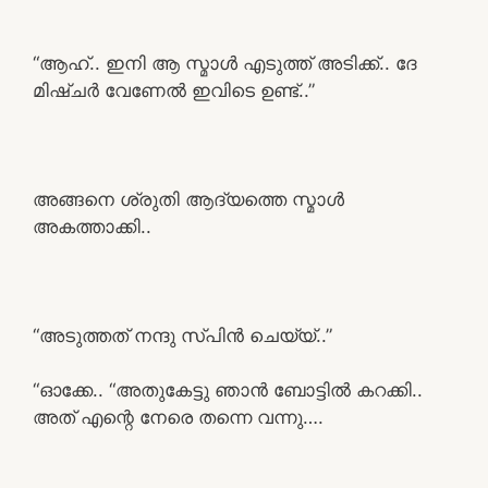
“ആഹ്.. ഇനി ആ സ്മാൾ എടുത്ത് അടിക്ക്.. ദേ
മിഷ്ചർ വേണേൽ ഇവിടെ ഉണ്ട്..”
അങ്ങനെ ശ്രുതി ആദ്യത്തെ സ്മാൾ
അകത്താക്കി..
“അടുത്തത് നന്ദു സ്പിൻ ചെയ്യ്..”
“ഓക്കേ.. “അതുകേട്ടു ഞാൻ ബോട്ടിൽ കറക്കി..
അത് എന്റെ നേരെ തന്നെ വന്നു….