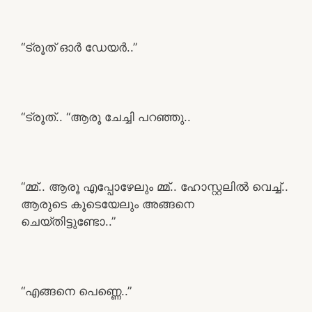
“ട്രൂത് ഓർ ഡേയർ..”
“ട്രൂത്.. “ആരൂ ചേച്ചി പറഞ്ഞു..
“മ്മ്.. ആരൂ എപ്പോഴേലും മ്മ്.. ഹോസ്റ്റലിൽ വെച്ച്..
ആരുടെ കൂടെയേലും അങ്ങനെ
ചെയ്തിട്ടുണ്ടോ..”
“എങ്ങനെ പെണ്ണെ..”