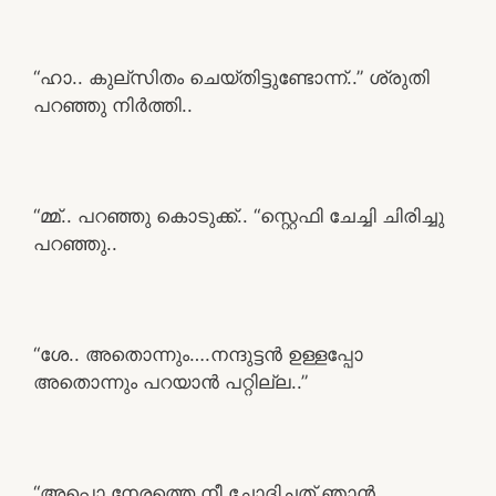
“ഹാ.. കുല്സിതം ചെയ്തിട്ടുണ്ടോന്ന്..” ശ്രുതി
പറഞ്ഞു നിർത്തി..
“മ്മ്.. പറഞ്ഞു കൊടുക്ക്.. “സ്റ്റെഫി ചേച്ചി ചിരിച്ചു
പറഞ്ഞു..
“ശേ.. അതൊന്നും….നന്ദുട്ടൻ ഉള്ളപ്പോ
അതൊന്നും പറയാൻ പറ്റില്ല..”
“അപ്പൊ നേരത്തെ നീ ചോദിച്ചത് ഞാൻ