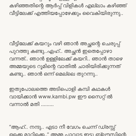
കഴിഞ്ഞതിന്റെ ആർപ്പ് വിളികൾ എല്ലാം കഴിഞ്ഞ്
വീട്ടിലേക്ക് എത്തിയപ്പോഴേക്കും വൈകിയിരുന്നു..
വീട്ടിലേക്ക് കയറും വഴി ഞാൻ അച്ഛന്റെ ചെരുപ്പ്
പുറത്തു കണ്ടു..ഏഹ്.. അച്ഛൻ ഇതെപ്പോഴാ
വന്നത്.. ഞാൻ ഉള്ളിലേക്ക് കയറി.. ഞാൻ താഴെ
അമ്മയുടെ റൂമിന്റെ വാതിൽ ചാരിയിരിക്കുന്നത്
കണ്ടു.. ഞാൻ ഒന്ന് മെല്ലെ തുറന്നു..
ഇതുപോലത്തെ അടിപൊളി കമ്പി കഥകൾ
വായിക്കാൻ www.kambi.pw ഈ സൈറ്റ് ൽ
വന്നാൽ മതി ………
“ആഹ്.. നന്ദു.. എടാ നീ വേഗം ചെന്ന് ഡ്രസ്സ്‌
ഒക്കെ മാറ്റിക്കെ..” അമ്മ പാവാട ഇട്ടു ബ്ലൗസിന്റെ