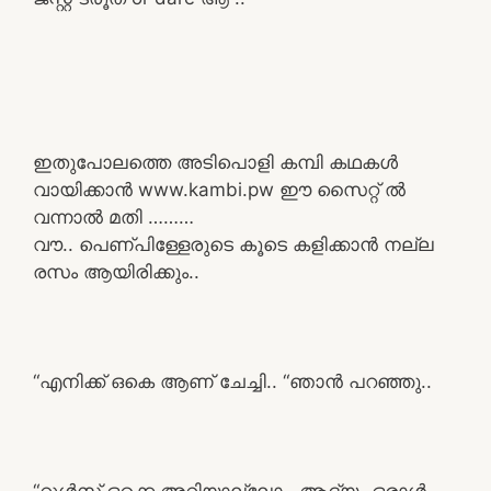
ഇതുപോലത്തെ അടിപൊളി കമ്പി കഥകൾ
വായിക്കാൻ www.kambi.pw ഈ സൈറ്റ് ൽ
വന്നാൽ മതി ………
വൗ.. പെണ്പിള്ളേരുടെ കൂടെ കളിക്കാൻ നല്ല
രസം ആയിരിക്കും..
“എനിക്ക് ഒകെ ആണ് ചേച്ചി.. “ഞാൻ പറഞ്ഞു..
“റൂൾസ്‌ ഒക്കെ അറിയാല്ലോ.. ആദ്യം ഒരാൾ