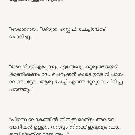
“അതെന്താ.. “ശ്രുതി സ്റ്റെഫി ചേച്ചിയോട്
ചോദിച്ചു…
“അവൾക്ക് എപ്പോഴും എന്തേലും കുരുത്തക്കേട്
കാണിക്കണം ദേ.. ചെറുക്കൻ കൂടെ ഉള്ള വിചാരം
വേണം ട്ടോ.. ആരൂ ചേച്ചി എന്നെ മുറുകെ പിടിച്ചു
പറഞ്ഞു..”
“പിന്നെ ലോകത്തിൽ നിനക്ക് മാത്രം അല്ലെ
അനിയൻ ഉള്ളു.. നന്ദുട്ടാ നിനക്ക് ഇഷ്ടവും ഡാ..
ജസ്റ്റ്‌ ട്രൂത് or dare ആ ..”