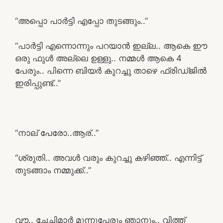
“അപ്പൊ പാർട്ടി എപ്പോ തുടങ്ങും..”
“പാർട്ടി എന്നൊന്നും പറയാൻ ഇല്ല.. ആകെ ഈ
ഒരു ഫുൾ അല്ലെ ഉള്ളു.. നമ്മൾ ആകെ 4
പേരും.. പിന്നെ ബിയർ കുറച്ചു താഴെ ഫ്രിഡ്ജിൽ
ഇരിപ്പുണ്ട്..”
“നാല് പേരോ..ആര്..”
“ശ്രുതി.. അവൾ വരും കുറച്ചു കഴിഞ്ഞ്.. എന്നിട്ട്
തുടങ്ങാം നമ്മുക്ക്..”
വൗ.. ചേച്ചിമാർ മൂന്നുപേരും ഞാനും.. വിത്ത്‌