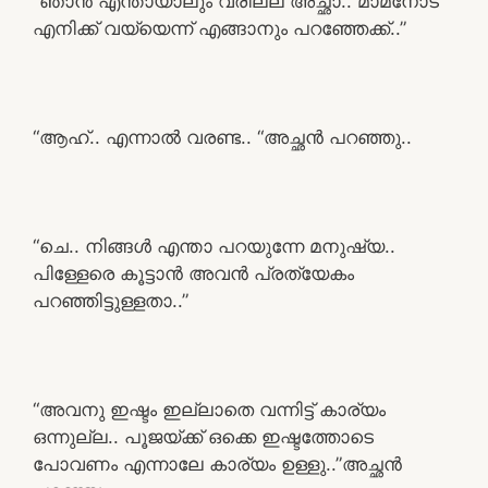
“ഞാൻ എന്തായാലും വരില്ല അച്ഛാ.. മാമനോട്
എനിക്ക് വയ്യെന്ന് എങ്ങാനും പറഞ്ഞേക്ക്..”
“ആഹ്.. എന്നാൽ വരണ്ട.. “അച്ഛൻ പറഞ്ഞു..
“ചെ.. നിങ്ങൾ എന്താ പറയുന്നേ മനുഷ്യ..
പിള്ളേരെ കൂട്ടാൻ അവൻ പ്രത്യേകം
പറഞ്ഞിട്ടുള്ളതാ..”
“അവനു ഇഷ്ടം ഇല്ലാതെ വന്നിട്ട് കാര്യം
ഒന്നുല്ല.. പൂജയ്ക്ക് ഒക്കെ ഇഷ്ടത്തോടെ
പോവണം എന്നാലേ കാര്യം ഉള്ളു..”അച്ഛൻ