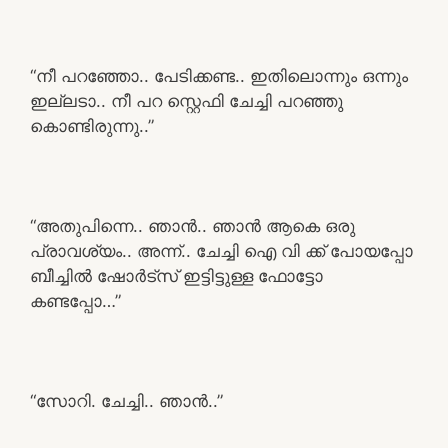
“നീ പറഞ്ഞോ.. പേടിക്കണ്ട.. ഇതിലൊന്നും ഒന്നും
ഇല്ലടാ.. നീ പറ സ്റ്റെഫി ചേച്ചി പറഞ്ഞു
കൊണ്ടിരുന്നു..”
“അതുപിന്നെ.. ഞാൻ.. ഞാൻ ആകെ ഒരു
പ്രാവശ്യം.. അന്ന്.. ചേച്ചി ഐ വി ക്ക് പോയപ്പോ
ബീച്ചിൽ ഷോർട്സ് ഇട്ടിട്ടുള്ള ഫോട്ടോ
കണ്ടപ്പോ…”
“സോറി. ചേച്ചി.. ഞാൻ..”