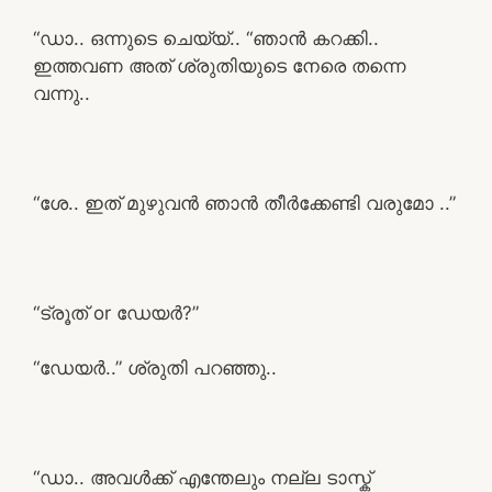
“ഡാ.. ഒന്നുടെ ചെയ്യ്.. “ഞാൻ കറക്കി..
ഇത്തവണ അത് ശ്രുതിയുടെ നേരെ തന്നെ
വന്നു..
“ശേ.. ഇത് മുഴുവൻ ഞാൻ തീർക്കേണ്ടി വരുമോ ..”
“ട്രൂത് or ഡേയർ?”
“ഡേയർ..” ശ്രുതി പറഞ്ഞു..
“ഡാ.. അവൾക്ക് എന്തേലും നല്ല ടാസ്ക്