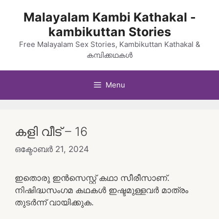
Skip
Malayalam Kambi Kathakal -
to
kambikuttan Stories
content
Free Malayalam Sex Stories, Kambikuttan Kathakal &
കമ്പിക്കഥകൾ
Menu
കളി വീട് – 16
ഒക്ടോബർ 21, 2024
ഇതൊരു ഇൻസെസ്റ്റ് കഥാ സീരീസാണ്.
നിഷിദ്ധസംഗമ കഥകൾ ഇഷ്ടമുള്ളവർ മാത്രം
തുടർന്ന് വായിക്കുക.