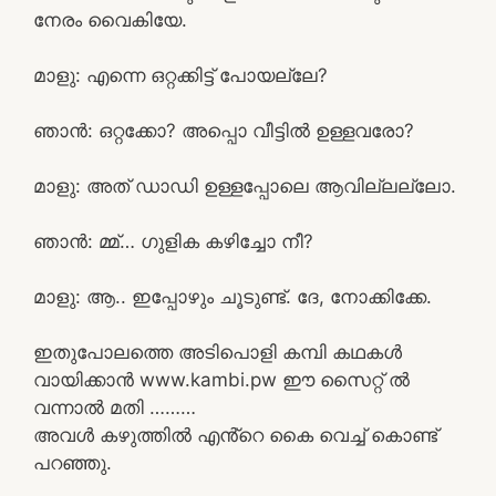
നേരം വൈകിയേ.
മാളു: എന്നെ ഒറ്റക്കിട്ട് പോയല്ലേ?
ഞാൻ: ഒറ്റക്കോ? അപ്പൊ വീട്ടിൽ ഉള്ളവരോ?
മാളു: അത് ഡാഡി ഉള്ളപ്പോലെ ആവില്ലല്ലോ.
ഞാൻ: മ്മ്… ഗുളിക കഴിച്ചോ നീ?
മാളു: ആ.. ഇപ്പോഴും ചൂടുണ്ട്. ദേ, നോക്കിക്കേ.
ഇതുപോലത്തെ അടിപൊളി കമ്പി കഥകൾ
വായിക്കാൻ www.kambi.pw ഈ സൈറ്റ് ൽ
വന്നാൽ മതി ………
അവൾ കഴുത്തിൽ എൻ്റെ കൈ വെച്ച് കൊണ്ട്
പറഞ്ഞു.