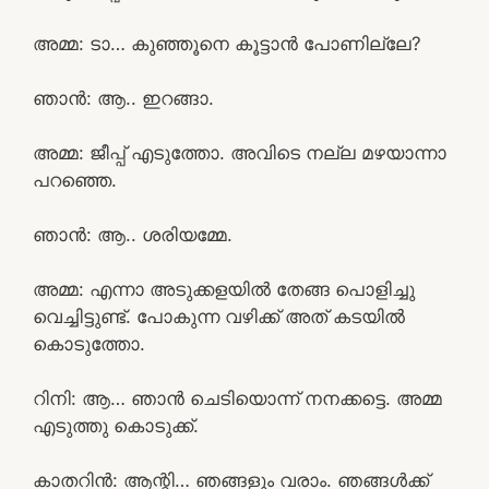
അമ്മ: ടാ… കുഞ്ഞൂനെ കൂട്ടാൻ പോണില്ലേ?
ഞാൻ: ആ.. ഇറങ്ങാ.
അമ്മ: ജീപ്പ് എടുത്തോ. അവിടെ നല്ല മഴയാന്നാ
പറഞ്ഞെ.
ഞാൻ: ആ.. ശരിയമ്മേ.
അമ്മ: എന്നാ അടുക്കളയിൽ തേങ്ങ പൊളിച്ചു
വെച്ചിട്ടുണ്ട്. പോകുന്ന വഴിക്ക് അത് കടയിൽ
കൊടുത്തോ.
റിനി: ആ… ഞാൻ ചെടിയൊന്ന് നനക്കട്ടെ. അമ്മ
എടുത്തു കൊടുക്ക്.
കാതറിൻ: ആന്റി… ഞങ്ങളും വരാം. ഞങ്ങൾക്ക്