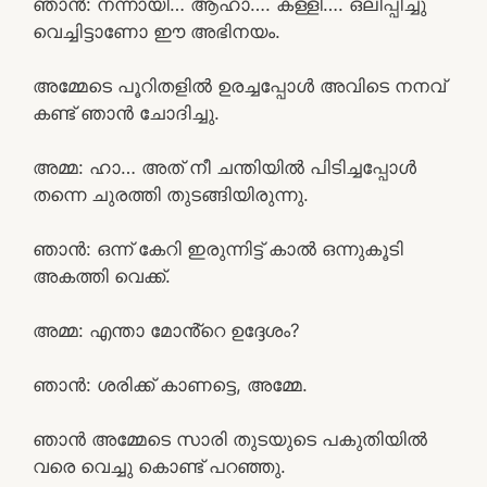
ഞാൻ: നന്നായി… ആഹാ…. കള്ളി…. ഒലിപ്പിച്ചു
വെച്ചിട്ടാണോ ഈ അഭിനയം.
അമ്മേടെ പൂറിതളിൽ ഉരച്ചപ്പോൾ അവിടെ നനവ്
കണ്ട് ഞാൻ ചോദിച്ചു.
അമ്മ: ഹാ… അത് നീ ചന്തിയിൽ പിടിച്ചപ്പോൾ
തന്നെ ചുരത്തി തുടങ്ങിയിരുന്നു.
ഞാൻ: ഒന്ന് കേറി ഇരുന്നിട്ട് കാൽ ഒന്നുകൂടി
അകത്തി വെക്ക്.
അമ്മ: എന്താ മോൻ്റെ ഉദ്ദേശം?
ഞാൻ: ശരിക്ക് കാണട്ടെ, അമ്മേ.
ഞാൻ അമ്മേടെ സാരി തുടയുടെ പകുതിയിൽ
വരെ വെച്ചു കൊണ്ട് പറഞ്ഞു.