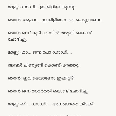
മാളു: ഡാഡി… ഇക്കിളിയാകുന്നു.
ഞാൻ: ആഹാ… ഇക്കിളിമാറാത്ത പെണ്ണാണോ.
ഞാൻ ഒന്ന് കൂടി വയറിൽ തഴുകി കൊണ്ട്
ചോദിച്ചു.
മാളു: ഹാ… ഒന്ന് പോ ഡാഡി….
അവൾ ചിണുങ്ങി കൊണ്ട് പറഞ്ഞു.
ഞാൻ: ഇവിടെയാണോ ഇക്കിളി?
ഞാൻ ഒന്ന് അമർത്തി കൊണ്ട് ചോദിച്ചു.
മാളു: മ്മ്…. ഡാഡി…. അനങ്ങാതെ കിടക്ക്.