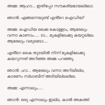
അമ്മ: ആഹാ… ഇതിപ്പോ സൗകര്യമായല്ലോ.
ഞാൻ: എങ്ങനെയുണ്ട് എൻ്റെ ഐഡിയ?
അമ്മ: ഐഡിയ ഒക്കെ കൊള്ളാം, ആരേലും
വന്നാ കാണാം….. ടാ… മുകളിലേക്കു കയറ്റല്ലേ.
ആരേലും വരുമെടാ….
എൻ്റെ കൈ തുടയിൽ നിന്ന് മുകളിലേക്കു
കയറുന്നത് അറിഞ്ഞ അമ്മ പറഞ്ഞു.
ഞാൻ: ഹാ… ആരേലും വന്നാ അറിയില്ല,
കാരണം സ്ലാബിന് അടിയില്ലല്ലേ.
അമ്മ: എന്നാലും…..
ഞാൻ: ഒരു എന്നാലും ഇല്ല, കാൽ അകത്ത്.