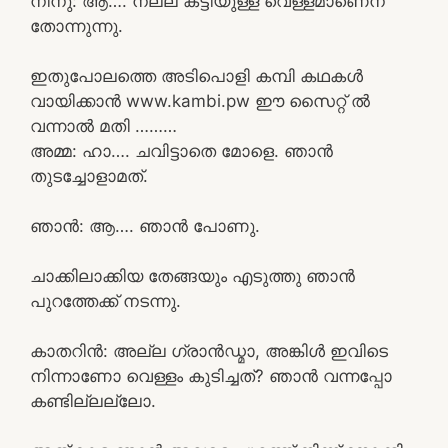
നീനു: ആ…. നല്ല കട്ടിയുള്ള വെള്ളമാണെന്
തോന്നുന്നു.
ഇതുപോലത്തെ അടിപൊളി കമ്പി കഥകൾ
വായിക്കാൻ www.kambi.pw ഈ സൈറ്റ് ൽ
വന്നാൽ മതി ………
അമ്മ: ഹാ…. ചവിട്ടാതെ മോളെ. ഞാൻ
തുടച്ചോളാമത്.
ഞാൻ: ആ…. ഞാൻ പോണു.
ചാക്കിലാക്കിയ തേങ്ങയും എടുത്തു ഞാൻ
പുറത്തേക്ക് നടന്നു.
കാതറിൻ: അല്ല ഗ്രാൻഡ്മാ, അങ്കിൾ ഇവിടെ
നിന്നാണോ വെള്ളം കുടിച്ചത്? ഞാൻ വന്നപ്പോ
കണ്ടില്ലല്ലോ.