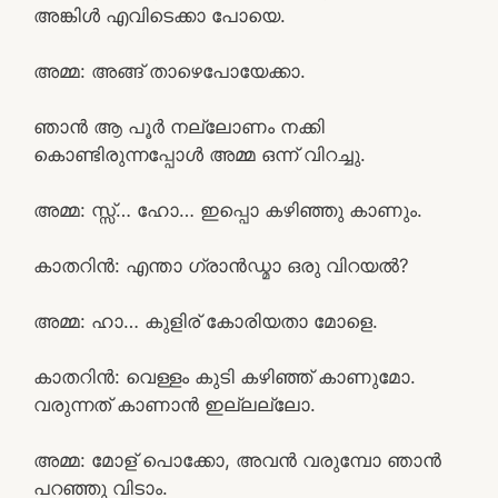
അങ്കിൾ എവിടെക്കാ പോയെ.
അമ്മ: അങ്ങ് താഴെപോയേക്കാ.
ഞാൻ ആ പൂർ നല്ലോണം നക്കി
കൊണ്ടിരുന്നപ്പോൾ അമ്മ ഒന്ന് വിറച്ചു.
അമ്മ: സ്സ്‌… ഹോ… ഇപ്പൊ കഴിഞ്ഞു കാണും.
കാതറിൻ: എന്താ ഗ്രാൻഡ്മാ ഒരു വിറയൽ?
അമ്മ: ഹാ… കുളിര് കോരിയതാ മോളെ.
കാതറിൻ: വെള്ളം കുടി കഴിഞ്ഞ് കാണുമോ.
വരുന്നത് കാണാൻ ഇല്ലല്ലോ.
അമ്മ: മോള് പൊക്കോ, അവൻ വരുമ്പോ ഞാൻ
പറഞ്ഞു വിടാം.