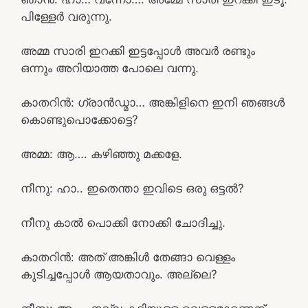
പിള്ളേർ വരുന്നു.
അമ്മ സാരി ഇറക്കി ഇട്ടപ്പോൾ അവർ രണ്ടും
ഒന്നും അറിയാത്ത പോലെ വന്നു.
കാതറിൻ: ഗ്രാൻഡ്മാ… അങ്കിളിനെ ഇനി ഞങ്ങൾ
കൊണ്ടുപൊക്കോട്ടെ?
അമ്മ: ആ…. കഴിഞ്ഞു മക്കളേ.
നീനു: ഹാ.. ഇതെന്താ ഇവിടെ ഒരു ഒട്ടൽ?
നീനു കാൽ പൊക്കി നോക്കി ചോദിച്ചു.
കാതറിൻ: അത് അങ്കിൾ തേങ്ങാ വെള്ളം
കുടിച്ചപ്പോൾ ആയതാവും. അല്ലെ?