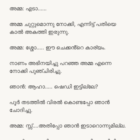
അമ്മ: എടാ……
അമ്മ ചുറ്റുമൊന്നു നോക്കി, എന്നിട്ട് പതിയെ
കാൽ അകത്തി ഇരുന്നു.
അമ്മ: ശ്ശോ….. ഈ ചെക്കൻ്റെ കാര്യം.
നാണം അഭിനയിച്ചു പറഞ്ഞ അമ്മ എന്നെ
നോക്കി പുഞ്ചിരിച്ചു.
ഞാൻ: ആഹാ….. ഷെഡി ഇട്ടില്ലേ?
പൂർ തടത്തിൽ വിരൽ കൊണ്ടപ്പോ ഞാൻ
ചോദിച്ചു.
അമ്മ: സ്സ്‌….അതിപ്പോ ഞാൻ ഇടാറൊന്നുമില്ല.