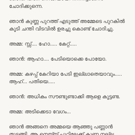
ചോദിക്കുന്നെ.
ഞാൻ കുണ്ണ പുറത്ത് എടുത്ത് അമ്മേടെ പുറകിൽ
കൂടി ചന്തി വിടവിൽ ഉരച്ചു കൊണ്ട് ചോദിച്ചു.
അമ്മ: സ്സ്‌…. ഹോ….. കേറ്റ്…..
ഞാൻ: ആഹാ…. പേടിയൊക്കെ പോയോ.
അമ്മ: കഴപ്പ് കേറിയാ പേടി ഇല്ലാതെയാവും…..
ആഹ്… പതിയെ…..
ഞാൻ: അധികം സൗണ്ടുണ്ടാക്കി ആളെ കൂട്ടണ്ട.
അമ്മ: അടിക്കെടാ വേഗം…
ഞാൻ അങ്ങനെ അമ്മയെ ആഞ്ഞു പണ്ണാൻ
തുടങ്ങി. ആ നെയ്യ് പൂറിലേക്ക് കുണ്ണ നല്ല