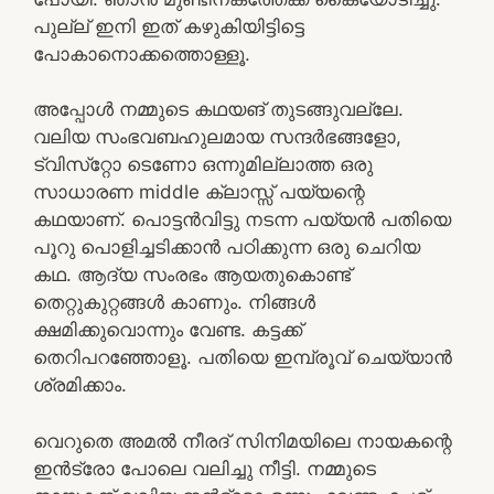
പുല്ല് ഇനി ഇത് കഴുകിയിട്ടിട്ടെ
പോകാനൊക്കത്തൊള്ളൂ.
അപ്പോൾ നമ്മുടെ കഥയങ് തുടങ്ങുവല്ലേ.
വലിയ സംഭവബഹുലമായ സന്ദർഭങ്ങളോ,
ട്വിസ്‌റ്റോ ടെണോ ഒന്നുമില്ലാത്ത ഒരു
സാധാരണ middle ക്ലാസ്സ്‌ പയ്യന്റെ
കഥയാണ്. പൊട്ടൻവിട്ടു നടന്ന പയ്യൻ പതിയെ
പൂറു പൊളിച്ചടിക്കാൻ പഠിക്കുന്ന ഒരു ചെറിയ
കഥ. ആദ്യ സംരഭം ആയതുകൊണ്ട്
തെറ്റുകുറ്റങ്ങൾ കാണും. നിങ്ങൾ
ക്ഷമിക്കുവൊന്നും വേണ്ട. കട്ടക്ക്
തെറിപറഞ്ഞോളൂ. പതിയെ ഇമ്പ്രൂവ് ചെയ്യാൻ
ശ്രമിക്കാം.
വെറുതെ അമൽ നീരദ് സിനിമയിലെ നായകന്റെ
ഇൻട്രോ പോലെ വലിച്ചു നീട്ടി. നമ്മുടെ