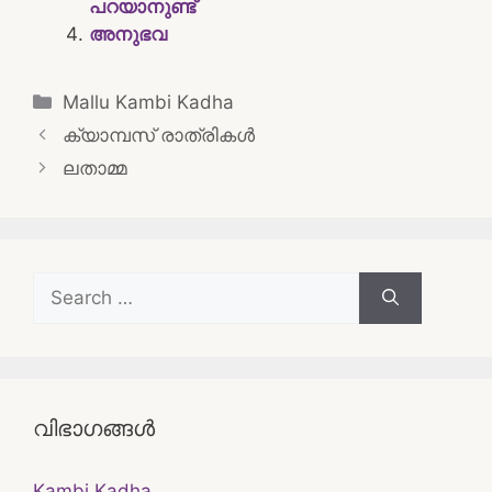
പറയാനുണ്ട്‌
അനുഭവ
Categories
Mallu Kambi Kadha
Post
ക്യാമ്പസ് രാത്രികൾ
navigation
ലതാമ്മ
Search
for:
വിഭാഗങ്ങൾ
Kambi Kadha