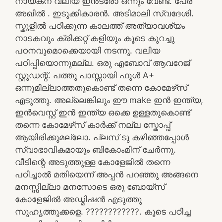
നായകന് വലിയ ഇൻട്രോ ഒന്നും വേണ്ട. പേര്
അഖിൽ . ഇടുക്കികാരൻ. അടിമാലി സ്വദേശി.
സ്കൂളിൽ പഠിക്കുന്ന കാലത്ത് അത്യാവശ്യം
നാടകവും ക്രിക്കറ്റ്‌ കളിയും കൂടെ കുറച്ചു
പഠനവുമൊക്കെയായി നടന്നു. വലിയ
പഠിപ്പിയൊന്നുമല്ല. ഒരു എബോവ് ആവറേജ്
സ്റ്റുഡന്റ്. പത്തു പാസ്സായി ഫുൾ A+
ഒന്നുമില്ലാത്തതുകൊണ്ട് തന്നെ കോമേഴ്‌സ്
എടുത്തു. അല്ലെങ്കിലും ഈ make ഇൻ ഇന്ത്യ,
ഇൻവെസ്റ്റ്‌ ഇൻ ഇന്ത്യ ഒക്കെ ഉള്ളതുകൊണ്ട്
തന്നെ കോമേഴ്‌സ് കാർക്ക് നല്ല സ്കോപ്പ്
ആയിരിക്കുമല്ലോ. പ്ലസ് ടു കഴിഞ്ഞപ്പോൾ
സ്വാഭാവികമായും ബികോംമിന് ചേർന്നു.
വീടിന്റെ അടുത്തുള്ള കോളേജിൽ തന്നെ
പഠിച്ചാൽ മതിയെന്ന് അപ്പൻ പറഞ്ഞു അങ്ങനെ
മനസ്സില്ലാ മനസോടെ ഒരു ബോയ്സ്
കോളേജിൽ അഡ്മിഷൻ എടുത്തു
സുഹൃത്തുക്കളെ. ????????????. കൂടെ പഠിച്ച