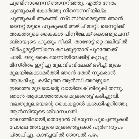
ചുണ്ടിനാണെന്ന് ഞാനറിഞ്ഞു. എത്ര നേരം
ചുണ്ടുകൾ കോർത്തു നിന്നെന്നറിയില്ല.
ചുണ്ടുകൾ അകത്തി സ്വസ്വാമെടുത്ത ഞാൻ
നൈറ്റിയുടെ ഹൂകുകൾ അഴിച് മാറ്റി. നൈറ്റിക്ക്
അകത്തൂടെ കൈകൾ പിന്നിലേക്ക് കൊണ്ടുചെന്ന്
ബ്രായുടെ ഹുക്കും നീക്കി. താഴോട്ട് ഒറ്റ വലിയിൽ
വീർപ്പുമുട്ടിണിന്നെ കലക്കുട്ടന്മാര് പുറത്തേക്ക്
ചാടി. ഒരു കൈ ഭരണിയിലേക്കിട്ട് കുറച്ചു
മിസ്രിതം ഇറ്റിച്ചു മുലവിടവിലേക്ക് ഒഴിച്ച്. മുഖം
മുലയിലേക്കാമർത്തി ഞാൻ തേൻ നുകരാൻ
ആരംഭിച്ചു. കടിമൂത്ത ആൻസി അവളുടെ
ഇടത്തെ മുലയെന്റെ വായിലേക് തിരുകി തന്നു.
ഞാൻ ആവേശത്തോടെ മുലഞെട്ട് കടിച്ചൂമ്പി.
വലതുമുലയെന്റെ കൈകളാൽ കശക്കിഎറിഞ്ഞു.
ആൻസിയുടെ ശ്വാസഗതി
വേഗത്തിലായി,തൊട്ടാൽ വിടരുന്ന പൂച്ചെണ്ടുകൾ
പോലെ അവളുടെ മുലഞെട്ടുകൾ പൂർണരൂപം
പ്രാപിച്ചു. കാഴ്ച്ചയിൽ ഞാവൽ പഴം