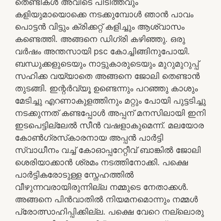
തെണ്ടികൾ അവിടെ പിടിത്തവും
കളിയുമായൊക്കെ നടക്കുമ്പോൾ ഞാൻ പാവം
പൊട്ടൻ വിട്ടും ക്രിക്കറ്റ്‌ കളിച്ചും ആശ്വാസം
കണ്ടെത്തി. അങ്ങനെ ഡിഗ്രി കഴിഞ്ഞു. ഒരു
വർഷം അന്തസായി psc കോച്ചിങ്ങിനുപോയി.
ബന്ധുക്കളുടെയും നാട്ടുകാരുടെയും മുറുമുറുപ്പ്
സഹിക്ക വയ്യാതെ അങ്ങനെ ജോലി തെണ്ടാൻ
തുടങ്ങി. ഇന്റർവ്യൂ ഉണ്ടെന്നും പറഞ്ഞു കാശും
മേടിച്ചു എറണാകുളത്തിനും മറ്റും പോയി പുട്ടടിച്ചു
നടക്കുന്നത് കണ്ടപ്പോൾ അപ്പന് മനസിലായി ഇനി
ഇടപെട്ടില്ലേൽ സീൻ വഷളാകുമെന്ന്. മലയോര
കോൺഗ്രസ്‌കാരനായ അപ്പൻ പാർട്ടി
സ്വാധീനം വച്ച് കോഓപ്പറേറ്റീവ് ബാങ്കിൽ ജോലി
ശെരിയാക്കാൻ ശ്രമം നടത്തിനോക്കി. പക്ഷെ
പാർട്ടികരോടുള്ള സ്നേഹത്തിൽ
വീഴുന്നവരായിരുന്നില്ല നമ്മുടെ നേതാക്കൾ.
അങ്ങനെ പിൻവാതിൽ നിയമനമൊന്നും നമ്മൾ
പ്രോത്സാഹിപ്പിക്കില്ല. പക്ഷെ വേറെ നല്ലൊരു