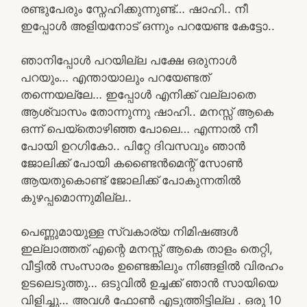
രണ്ടുപേരും സ്നേഹിക്കുന്നുണ്ട്… ഷാഹി.. നീ
ഇപ്പോൾ അളിയനോട് ഒന്നും പറയേണ്ട കേട്ടോ..
ഞാനിപ്പോൾ പറയില്ല പക്ഷേ ഒരുനാൾ
പറയും… എന്തായാലും പറയേണ്ടത്
തന്നെയല്ലേ… ഇപ്പോൾ എനിക്ക് വല്ലാതെ
ആശ്വാസം തോന്നുന്നു ഷാഹി.. മനസ്സ് ആകെ
ഒന്ന് പെയ്തൊഴിഞ്ഞ പോലെ… എന്നാൽ നീ
പോയി ഉറഗികോ.. പിറ്റേ ദിവസവും ഞാൻ
ജോലിക്ക് പോയി കണ്ടൈൻമെന്റ് സോൺ
ആയതുകൊണ്ട് ജോലിക്ക് പോകുന്നതിൽ
കുഴപ്പമൊന്നുമില്ല..
പെണ്ണുമായുള്ള സ്വകാര്യ നിമിഷങ്ങൾ
ഇല്ലാത്തത് എന്റെ മനസ്സ് ആകെ താളം തെറ്റി,
വീട്ടിൽ സംസാരം ഉണ്ടെങ്കിലും നിങ്ങളിൽ വിരഹം
ഉടലെടുത്തു… ഒടുവിൽ ഉച്ചക്ക് ഞാൻ സായിയെ
വിളിച്ചു… അവൾ ഫോൺ എടുത്തിട്ടില്ല . ഒരു 10