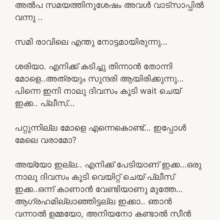
അൽപ സമയത്തിനുശേഷം അവൾ വാട്സാപ്പിൽ
വന്നു ..
സമി രാവിലെ എന്തു നോട്ടമായിരുന്നു…
ശരിയാ. എനിക്ക് കടിച്ചു തിന്നാൻ തോന്നി
മോളെ..അത്രയും സുന്ദരി ആയിരിക്കുന്നു…
പിന്നെ ഇനി നാലു ദിവസം കൂടി wait ചെയ്
ഇക്ക.. പ്ലീസ്…
പറ്റുന്നില്ല മോളെ എന്നെകൊണ്ട്… ഇപ്പോൾ
മേലെ വരാമോ?
അയ്യോ ഇല്ല.. എനിക്ക് പേടിയാണ് ഇക്ക…ഒരു
നാലു ദിവസം കൂടി വെയിറ്റ് ചെയ് പ്ലീസ്
ഇക്ക..ഒന്ന് കാണാൻ വേണ്ടിയാണു മുത്തേ…
ആഗ്രഹമില്ലാഞ്ഞിട്ടല്ല ഇക്കാ.. ഞാൻ
വന്നാൽ ഉമ്മയോ, അനിയനോ കണ്ടാൽ സീൻ