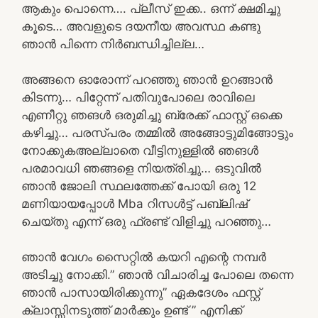
ആകും പൊന്നെ…. പ്ലീസ് ഇക്ക.. ഒന്ന് ക്ഷമിച്ചു
കൂടെ… അവളുടെ ദയനീയ അവസ്ഥ കണ്ടു
ഞാൻ പിന്നെ നിർബന്ധിച്ചില്ല…
അങ്ങനെ ഓരോന്ന് പറഞ്ഞു ഞാൻ ഉറങ്ങാൻ
കിടന്നു… പിറ്റേന്ന് പതിവുപോലെ രാവിലെ
എണീറ്റു ഞങൾ ഒരുമിച്ചു ബ്രേക്ക് ഫാസ്റ്റ് ഒക്കെ
കഴിച്ചു… പരസ്പരം തമ്മിൽ അങ്ങോട്ടുമിങ്ങോട്ടും
നോക്കുകഅല്ലാതെ വീട്ടിനുള്ളിൽ ഞങൾ
പരമാവധി ഞങ്ങളെ നിയത്രിച്ചു… ഒടുവിൽ
ഞാൻ ജോലി സ്ഥലത്തേക്ക് പോയി ഒരു 12
മണിയായപ്പോൾ Mba റിസൾട്ട് പബ്ലിഷ്
ചെയ്തു എന്ന് ഒരു ഫ്രണ്ട് വിളിച്ചു പറഞ്ഞു…
ഞാൻ വേഗം സൈറ്റിൽ കയറി എന്റെ നമ്പർ
അടിച്ചു നോക്കി.” ഞാൻ വിചാരിച്ച പോലെ തന്നെ
ഞാൻ പാസായിരിക്കുന്നു” ഏകദേശം ഫസ്റ്റ്
ക്ലാസ്സിനടുത്ത് മാർക്കും ഉണ്ട് ” എനിക്ക്