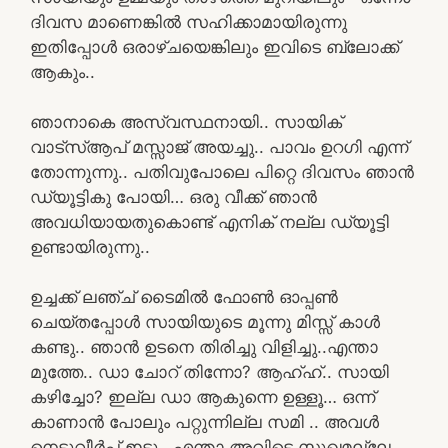
ദിവസ മാണെങ്കിൽ സഹിക്കാമായിരുന്നു
ഇതിപ്പോൾ ഒരാഴ്ചയെങ്കിലും ഇവിടെ ബ്ലോക്ക്
ആകും..
ഞാനാകെ അസ്വസ്ഥനായി.. സായിക്
വാട്സ്ആപ് മസ്സാജ് അയച്ചു.. പാവം ഉറഗി എന്ന്
തോന്നുന്നു.. പതിവുപോലെ പിറ്റെ ദിവസം ഞാൻ
ഡ്യൂട്ടികു പോയി… ഒരു വീക്ക്‌ ഞാൻ
അവധിയായതുകൊണ്ട് എനിക് നല്ല ഡ്യൂട്ടി
ഉണ്ടായിരുന്നു..
ഉച്ചക്ക് ലഞ്ച് ടൈമിൽ ഫോൺ ഓപ്പൺ
ചെയ്തപ്പോൾ സായിയുടെ മൂന്നു മിസ്സ്‌ കാൾ
കണ്ടു.. ഞാൻ ഉടനെ തിരിച്ചു വിളിച്ചു..എന്താ
മുത്തേ.. ഡാ ചോറ് തിന്നോ? ആഹ്ഹ്.. സായി
കഴിച്ചോ? ഇല്ല ഡാ ആകുന്നെ ഉള്ളൂ… ഒന്ന്
കാണാൻ പോലും പറ്റുന്നില്ല സമി .. അവൾ
നെടുവീർപ്പ് ഇട്ടു.. എന്താ അവിടെ സുഖമല്ലേ..