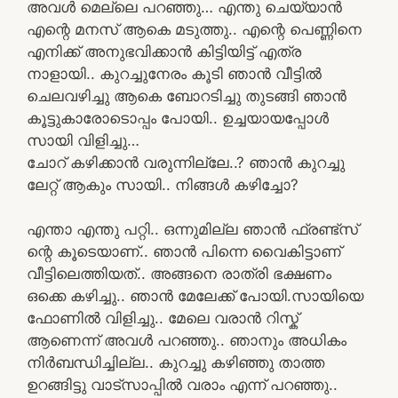
അവൾ മെല്ലെ പറഞ്ഞു… എന്തു ചെയ്യാൻ
എന്റെ മനസ് ആകെ മടുത്തു.. എന്റെ പെണ്ണിനെ
എനിക്ക് അനുഭവിക്കാൻ കിട്ടിയിട്ട് എത്ര
നാളായി.. കുറച്ചുനേരം കൂടി ഞാൻ വീട്ടിൽ
ചെലവഴിച്ചു ആകെ ബോറടിച്ചു തുടങ്ങി ഞാൻ
കൂട്ടുകാരോടൊപ്പം പോയി.. ഉച്ചയായപ്പോൾ
സായി വിളിച്ചു…
ചോറ് കഴിക്കാൻ വരുന്നില്ലേ..? ഞാൻ കുറച്ചു
ലേറ്റ് ആകും സായി.. നിങ്ങൾ കഴിച്ചോ?
എന്താ എന്തു പറ്റി.. ഒന്നുമില്ല ഞാൻ ഫ്രണ്ട്‌സ്
ന്റെ കൂടെയാണ്.. ഞാൻ പിന്നെ വൈകിട്ടാണ്
വീട്ടിലെത്തിയത്.. അങ്ങനെ രാത്രി ഭക്ഷണം
ഒക്കെ കഴിച്ചു.. ഞാൻ മേലേക്ക് പോയി.സായിയെ
ഫോണിൽ വിളിച്ചു.. മേലെ വരാൻ റിസ്ക്
ആണെന്ന് അവൾ പറഞ്ഞു.. ഞാനും അധികം
നിർബന്ധിച്ചില്ല.. കുറച്ചു കഴിഞ്ഞു താത്ത
ഉറങ്ങിട്ടു വാട്സാപ്പിൽ വരാം എന്ന് പറഞ്ഞു..