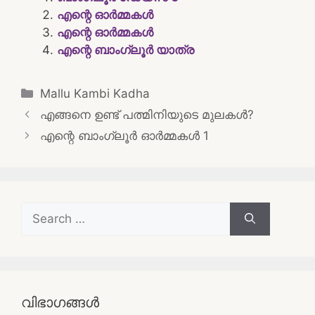
എന്റെ ഓർമ്മകൾ
എന്റെ ഓർമ്മകൾ
എന്റെ ബാംഗ്ലൂർ യാത്ര
Categories
Mallu Kambi Kadha
Post
എങ്ങനെ ഉണ്ട് പത്മിനിയുടെ മുലകൾ?
navigation
എന്റെ ബാംഗ്ലൂർ ഓർമ്മകൾ 1
Search
for:
വിഭാഗങ്ങൾ