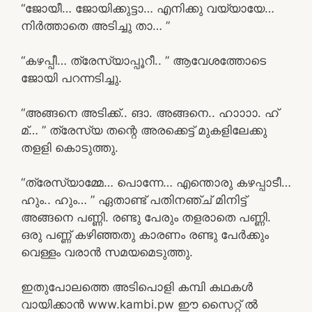
“ജോയീ… ജോയിക്കുട്ടാ… എനിക്കു വയ്യായേ…
നിർത്താതെ അടിച്ചു താ… ”
“കഴപ്പീ… ത്രേസ്യാപ്പൂറീ.. ” ആവേശത്തോടെ
ജോയി പറന്നടിച്ചു.
“അങ്ങനെ അടിക്ക്.. ങാ. അങ്ങനെ.. ഹാാാാ. ഹ്
മ്… ” ത്രേസ്യ തന്റെ അരക്കെട്ട് മുകളിലേക്കു
തളളി കൊടുത്തു.
“ത്രേസ്യാമ്മേ… പൊന്നേ… എന്തൊരു കഴപ്പാടീ…
ഹും.. ഹും… ” ഏതാണ്ട് പതിനഞ്ച് മിനിട്ട്
അങ്ങനെ പണ്ണി. രണ്ടു പേരും തളരാതെ പണ്ണി.
ഒരു പണ്ണ് കഴിഞ്ഞതു കാരണം രണ്ടു പേർക്കും
വെള്ളം വരാൻ സമയമെടുത്തു.
ഇതുപോലത്തെ അടിപൊളി കമ്പി കഥകൾ
വായിക്കാൻ www.kambi.pw ഈ സൈറ്റ് ൽ