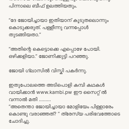
പിന്നാലെ ബീഫ് ഉലത്തിയതും.
“ദേ ജോയിച്ചായാ ഇതിയാന് കൂടുതലൊന്നും
കൊടുക്കരുത്. പള്ളീന്നു വന്നപ്പോൾ
തുടങ്ങിയതാ.”
“അതിന്റെ കെട്ടൊക്കെ എപ്പൊഴേ പോയി.
ഒഴിക്കളിയാ.” ജോണിക്കുട്ടി പറഞ്ഞു.
ജോയി ഗ്ലാസിൽ വിസ്കി പകർന്നു.
ഇതുപോലത്തെ അടിപൊളി കമ്പി കഥകൾ
വായിക്കാൻ www.kambi.pw ഈ സൈറ്റ് ൽ
വന്നാൽ മതി ………
“അതെന്താ ജോയിച്ചായാ മോളിയേം പിള്ളാരേം
കൊണ്ടു വരാഞ്ഞത്? ” ത്രേസ്യ പരിഭവത്തോടെ
ചോദിച്ചു.