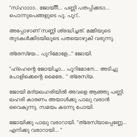
“സ്ഹാാാാ.. ജോയീീീ… പണ്ണി പതപ്പിക്കടാ…
പൊന്നുപെങ്ങളുടെ പൂ. പൂറ്..
അപ്പോഴാണ് സണ്ണി ശ്രദ്ധിച്ചത്. മമ്മിയുടെ
തുടകൾക്കിടയിലൂടെ പതയൊഴുകി വരുന്നു.
ത്രേസ്യേ… പൂറിമോളേ…” ജോയി.
“ഹ്ഹെന്റെ ജോയിച്ചാ… പൂറിമോനേ… അടിച്ചു
പോളിക്കെന്റെ മൈരേ.. ” ത്രേസ്യ.
ജോയി മദ്യലഹരിയിൽ അവളെ ആഞ്ഞു പണ്ണി.
ലഹരി കാരണം അയാൾക്കു പാലു വരാൻ
വൈകുന്നു. സമയം കടന്നു പോയി.
ജോയിക്കു പാലു വരാറായി. “ത്രേസ്യാപ്പെണ്ണേ…
എനിക്കു വരാറായി… ”