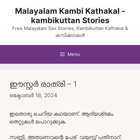
Skip
Malayalam Kambi Kathakal -
to
kambikuttan Stories
content
Free Malayalam Sex Stories, Kambikuttan Kathakal &
കമ്പിക്കഥകൾ
Menu
ഈസ്റ്റർ രാത്രി – 1
ഒക്ടോബർ 18, 2024
ഇതൊരു ചെറിയ കഥയാണ്. ആദ്യശ്രമം.
തെറ്റുകൾ പൊറുക്കുക.
സണ്ണി, അതാണവന്റെ പേര്. വയസ്സ് പതിനാറ്.