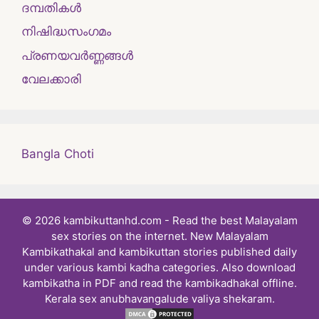
ദമ്പതികള്‍
നിഷിദ്ധസംഗമം
പ്രണയവർണ്ണങ്ങൾ
വേലക്കാരി
Bangla Choti
© 2026 kambikuttanhd.com - Read the best Malayalam
sex stories on the internet. New Malayalam
Kambikathakal and kambikuttan stories published daily
under various kambi kadha categories. Also download
kambikatha in PDF and read the kambikadhakal offline.
Kerala sex anubhavangalude valiya shekaram.