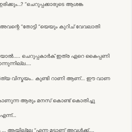
ക്കും…? “ചെറുപ്പക്കാരുടെ ആശങ്ക
അവന്റെ “തോട്ടി “യെയും കുറിച് വേവലാതി
്തിയാൽ….. ചെറുപ്പകാർക് ഇത്ര ഏറെ കൈപ്പണി
്നുന്നില്ല….
നിത്യ വിസ്മയം.. കുണ്ടി റാണി ആണ്… ഈ വാണ
 കാണുന്ന ആരും മനസ് കൊണ്ട് കൊതിച്ചു
 എന്ന്…
ം … ആയില്ലേ “എന്ന മട്ടാണ് അവൾക്ക്….