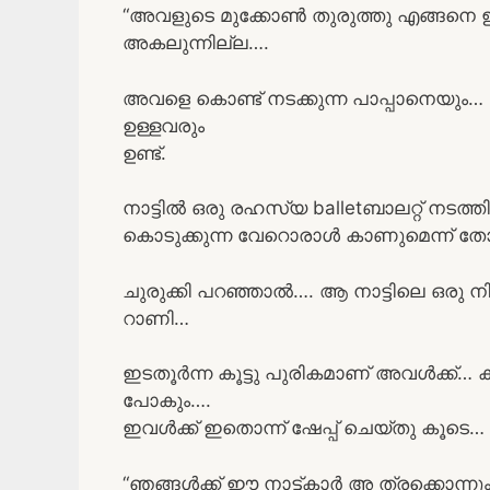
“അവളുടെ മുക്കോൺ തുരുത്തു എങ്ങനെ ഇരി
അകലുന്നില്ല….
അവളെ കൊണ്ട് നടക്കുന്ന പാപ്പാനെയും… 
ഉള്ളവരും
ഉണ്ട്.
നാട്ടിൽ ഒരു രഹസ്യ balletബാലറ്റ് നടത
കൊടുക്കുന്ന വേറൊരാൾ കാണുമെന്ന് തോന
ചുരുക്കി പറഞ്ഞാൽ…. ആ നാട്ടിലെ ഒരു 
റാണി…
ഇടതൂർന്ന കൂട്ടു പുരികമാണ് അവൾക്ക്…
പോകും….
ഇവൾക്ക് ഇതൊന്ന് ഷേപ്പ് ചെയ്‌തു കൂടെ…
“ഞങ്ങൾക്ക് ഈ നാട്ട്കാർ അ ത്രക്കൊന്നു