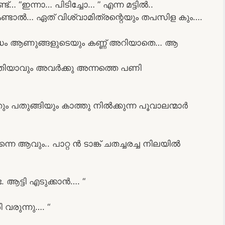
… “ഇന്നാ… പിടിച്ചോ… ” എന്ന മട്ടിൽ..
ണ്ടാൽ… ഏത് വിശ്വാമിത്രന്റെയും തപസിള കും….
ദ്ധം ആണുങ്ങളുടെയും കണ്ണ് അറിയാതെ… ആ
മതിയാവും അവർക്കു അന്നത്തെ പണി
പതുങ്ങിയും കാത്തു നിൽക്കുന്ന പൂവാലന്മാർ
നെ ആവും.. പാറ്റ ൻ ടാങ്ക് ചതച്ചരച്ച നിലയിൽ
ട. ആട്ടി എടുക്കാൻ…. “
 വരുന്നു…. “