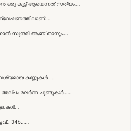
ൻ ഒരു കൂട്ട് ആയെന്നത് സത്യം….
അന്വേഷണത്തിലാണ്….
നാൽ സുന്ദരി ആണ് താനും….
തം വശ്യമായ കണ്ണുകൾ……
യ അല്പം മലർന്ന ചുണ്ടുകൾ……
 മുലകൾ…
വ്.. 34b……