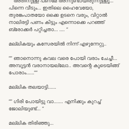
“” അതിനുള്ള പണമേ അന്നുണ്ടായിരുന്നുള്ളൂ…
പിന്നെ വീടും… ഇതിലെ ഹൈവേയോ,
തുരങ്കപാതയോ ഒക്കെ ഉടനെ വരും, വിറ്റാൽ
നാലിരട്ടി പണം കിട്ടും എന്നൊക്കെ പറഞ്ഞ്
ബ്രോക്കർ പറ്റിച്ചതാ… …. “
മല്ലികയും കസേരയിൽ നിന്ന് എഴുന്നേറ്റു..
“” ഞാനൊന്നു കവല വരെ പോയി വരാം ചേച്ചീ…
അമ്പൂട്ടൻ വരാനായല്ലോ.. അവന്റെ കൂടെയിങ്ങ്
പോരാം……””
മല്ലിക തലയാട്ടി……
“” ഗിരി പോയിട്ടു വാ……. എനിക്കും കുറച്ച്
ജോലിയുണ്ട്… “
മല്ലിക തിരിഞ്ഞു…