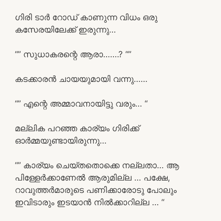
ഗിരി ടാർ റോഡ് കാണുന്ന വിധം ഒരു
കസേരയിലേക്ക് ഇരുന്നു…
“” സുധാകരന്റെ ആരാ…….? “”
കടക്കാരൻ ചായയുമായി വന്നു……
“” എന്റെ അമ്മാവനായിട്ടു വരും… “
മല്ലിക പറഞ്ഞ കാര്യം ഗിരിക്ക്
ഓർമ്മയുണ്ടായിരുന്നു…
“” കാര്യം ചെയ്തതൊക്കെ നല്ലതാ… ആ
പിള്ളേർക്കാണേൽ ആരുമില്ല … പക്ഷേ,
റാവുത്തർമാരുടെ പണിക്കാരോടു പോലും
ഇവിടാരും ഇടയാൻ നിൽക്കാറില്ല … “