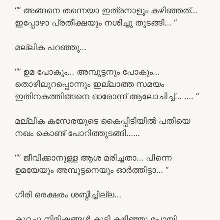
“” അങ്ങനെ തന്നെയാ ഇത്രനാളും കഴിഞ്ഞത്…
ഇപ്പോഴാ പ്രതീക്ഷയും നശിച്ചു തുടങ്ങി… “
മല്ലിക പറഞ്ഞു…
“” ഉമ പോകും… അമ്പൂട്ടനും പോകും…
തൊഴിലുറപ്പൊന്നും ഇല്ലാത്ത സമയം
ഇതിനകത്തിങ്ങനെ ഓരോന്ന് ആലോചിച്ച്… …. “
മല്ലിക കസേരയുടെ കൈപ്പിടിയിൽ പതിയെ
നഖം കൊണ്ട് പോറിത്തുടങ്ങി……
“” ജീവിക്കാനുള്ള ആശ മരിച്ചതാ… പിന്നെ
ഉമയേയും അമ്പൂട്ടനെയും ഓർത്തിട്ടാ… “
ഗിരി ഒരക്ഷരം ശബ്ദിച്ചില്ല…
കുറച്ചു നിമിഷങ്ങൾ കൂടി കഴിഞ്ഞു പോയി……