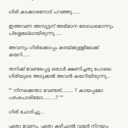
ഗിരി കടക്കാരനോട് പറഞ്ഞു……
ഇത്തവണ അമ്പൂട്ടന് അഭിമാന ബോധമൊന്നും
പ്രശ്നമല്ലായിരുന്നു……
അവനും ഗിരിക്കൊപ്പം കടയ്ക്കുള്ളിലേക്ക്
കയറി……
തനിക്ക് വേണ്ടപ്പെട്ട ഒരാൾ ക്ഷണിച്ചതു പോലെ
ഗിരിയുടെ അടുക്കൽ അവൻ കയറിയിരുന്നു…
“” നിനക്കെന്താ വേണ്ടത്……… ? കായപ്പമോ
പഴംപൊരിയോ…… …? “”
ഗിരി ചോദിച്ചു…
ഏതു വേണം, ഏതു കഴിച്ചാൽ വയർ നിറയും