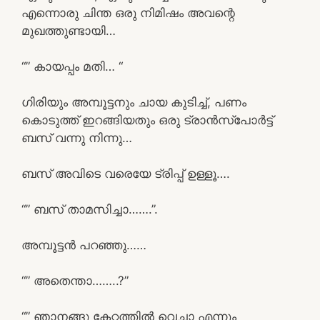
എന്നൊരു ചിന്ത ഒരു നിമിഷം അവന്റെ
മുഖത്തുണ്ടായി…
“” കായപ്പം മതി… “
ഗിരിയും അമ്പൂട്ടനും ചായ കുടിച്ച്, പണം
കൊടുത്ത് ഇറങ്ങിയതും ഒരു ട്രാൻസ്പോർട്ട്
ബസ് വന്നു നിന്നു…
ബസ് അവിടെ വരെയേ ട്രിപ്പ് ഉള്ളൂ….
“” ബസ് താമസിച്ചാ…….”.
അമ്പൂട്ടൻ പറഞ്ഞു……
“” അതെന്താ……..?”
“” ഞാനങ്ങു കേറ്റത്തിൽ വെച്ചാ എന്നും