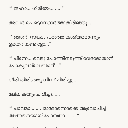
“” ങ്ഹാ… ഗിരിയേ… …. “
അവൾ പെട്ടെന്ന് ഓർത്ത് തിരിഞ്ഞു…
“” ഞാനീ സങ്കടം പറഞ്ഞ കാര്യമൊന്നും
ഉമയറിയണ്ട ട്ടോ…””
“” പിന്നേ… വെട്ടു പോത്തിനടുത്ത് വേദമോതാൻ
പോകുവല്ലേ ഞാൻ…”
ഗിരി തിരിഞ്ഞു നിന്ന് ചിരിച്ചു…
മല്ലികയും ചിരിച്ചു……
“” പാവമാ… …. ഓരോന്നൊക്കെ ആലോചിച്ച്
അങ്ങനെയായിപ്പോയതാ… …. “