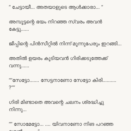
“ ചേട്ടായീ… അതയാളുടെ ആൾക്കാരാ… “
അമ്പൂട്ടന്റെ ഭയം നിറഞ്ഞ സ്വരം അവൻ
കേട്ടു……
ജീപ്പിന്റെ പിൻസീറ്റിൽ നിന്ന് മൂന്നുപേരും ഇറങ്ങി…
അതിൽ ഉയരം കൂടിയവൻ ഗിരിക്കടുത്തേക്ക്
വന്നു……
“”സേട്ടോ……. സേട്ടനാണോ സേട്ടോ കിരി……….
?””
ഗിരി മിണ്ടാതെ അവന്റെ ചലനം ശ്രദ്ധിച്ചു
നിന്നു…
“” സോമേട്ടോ… …. യിവനാണോ നിങ പറഞ്ഞ