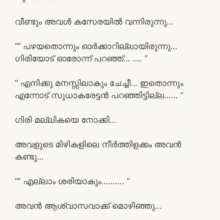
വീണ്ടും അവൾ കസേരയിൽ വന്നിരുന്നു…
“” പഴയതൊന്നും ഓർക്കാറില്ലായിരുന്നു…
ഗിരിയോട് ഓരോന്ന് പറഞ്ഞ്… …. “
“ എനിക്കു മനസ്സിലാകും ചേച്ചീ… ഇതൊന്നും
എന്നോട് സുധാകരേട്ടൻ പറഞ്ഞിട്ടില്ല…… “
ഗിരി മല്ലികയെ നോക്കി…
അവളുടെ മിഴികളിലെ നീർത്തിളക്കം അവൻ
കണ്ടു…
“” എല്ലാം ശരിയാകും………. “
അവൻ ആശ്വാസവാക്ക് മൊഴിഞ്ഞു…