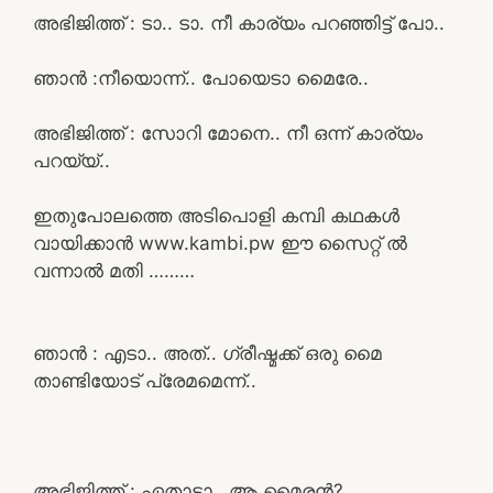
അഭിജിത്ത് : ടാ.. ടാ. നീ കാര്യം പറഞ്ഞിട്ട് പോ..
ഞാൻ :നീയൊന്ന്.. പോയെടാ മൈരേ..
അഭിജിത്ത് : സോറി മോനെ.. നീ ഒന്ന് കാര്യം
പറയ്യ്..
ഇതുപോലത്തെ അടിപൊളി കമ്പി കഥകൾ
വായിക്കാൻ www.kambi.pw ഈ സൈറ്റ് ൽ
വന്നാൽ മതി ………
ഞാൻ : എടാ.. അത്.. ഗ്രീഷ്മക്ക് ഒരു മൈ
താണ്ടിയോട് പ്രേമമെന്ന്..
അഭിജിത്ത് : ഏതാടാ.. ആ മൈരൻ?