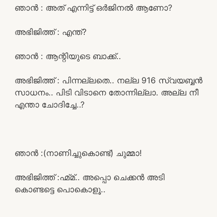
ഞാൻ : അത് എന്നിട്ട് ഒർജിനൽ ആണോ?
അഭിജിത്ത് : എന്ത്?
ഞാൻ : ആന്റിയുടെ ബാക്ക്..
അഭിജിത്ത് : പിന്നല്ലതെ.. നല്ല 916 സ്വയബ്ബൻ
സാധനം.. പിടി വിടാനെ തോന്നില്ലാ. അല്ല നീ
എന്താ ചോദിച്ചേ..?
ഞാൻ :(നാണിച്ചുകൊണ്ട്) ചുമ്മാ!
അഭിജിത്ത് :ഹ്മ്മ്.. അപ്പൊ ചെക്കൻ അടി
കൊണ്ടട്ടെ പൊകൊളൂ..