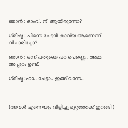
ഞാൻ : ഓഹ്.. നീ ആയിരുന്നോ?
ഗ്രീഷ്മ : പിന്നെ ചേട്ടൻ കാവ്യ ആണെന്ന്
വിചാരിച്ചോ?
ഞാൻ : ഒന്ന് പതുക്കെ പറ പെണ്ണെ.. അമ്മ
അപ്പുറം ഉണ്ട്.
ഗ്രീഷ്മ :ഹാ.. ചേട്ടാ.. ഇങ്ങ് വന്നേ..
(അവൾ എന്നെയും വിളിച്ചു മുറ്റത്തേക്ക് ഇറങ്ങി )