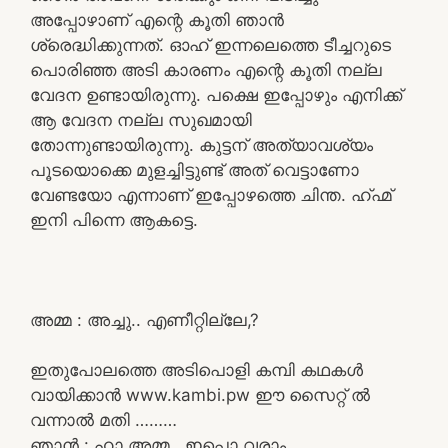
അപ്പോഴാണ് എന്റെ കൂതി ഞാൻ
ശ്രെദ്ധിക്കുന്നത്. ഓഹ് ഇന്നലെത്തെ ടീച്ചറുടെ
പൊരിഞ്ഞ അടി കാരണം എന്റെ കൂതി നല്ല
വേദന ഉണ്ടായിരുന്നു. പക്ഷെ ഇപ്പോഴും എനിക്ക്
ആ വേദന നല്ല സുഖമായി
തോന്നുണ്ടായിരുന്നു. കുട്ടന് അത്യാവശ്യം
പൂടയൊക്കെ മുളച്ചിട്ടുണ്ട് അത് വെട്ടാണോ
വേണ്ടയോ എന്നാണ് ഇപ്പോഴത്തെ ചിന്ത. ഹ്ഹ്മ്
ഇനി പിന്നെ ആകട്ടെ.
അമ്മ : അച്ചു.. എണീറ്റില്ലേ,?
ഇതുപോലത്തെ അടിപൊളി കമ്പി കഥകൾ
വായിക്കാൻ www.kambi.pw ഈ സൈറ്റ് ൽ
വന്നാൽ മതി ………
ഞാൻ : ഹാ അമ്മ.. ഇപ്പൊ വരാം..