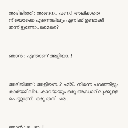
അഭിജിത്ത് : അങ്ങന.. പണ.! അല്ലാതെ
നീയൊക്കെ എന്നെങ്കിലും എനിക്ക് ഉണ്ടാക്കി
തന്നിട്ടുണ്ടോ..മൈരെ?
ഞാൻ : എന്താണ് അളിയാ..!
അഭിജിത്ത് : അളിയന..? ഹ്മ്മ്.. നിന്നെ പറഞ്ഞിട്ടും
കാര്യമില്ല…കാവ്യയും ഒരു ആഡാറ് ലുക്കുള്ള
പെണ്ണാണ്.. ഒരു തനി ചര..
ഞാൻ : ട.. ടാ..!