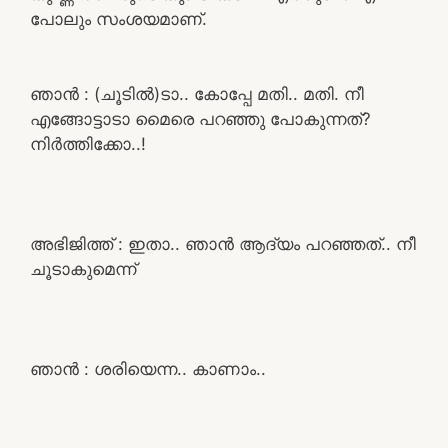
പോലും സംശയമാണ്.
ഞാൻ : (ചൂടിൽ)ടാ.. കോപ്പേ മതി.. മതി. നീ
എങ്ങോട്ടാടാ മൈരെ പറഞ്ഞു പോകുന്നത്?
നിർത്തിക്കോ..!
അഭിജിത്ത് : ഇതാ.. ഞാൻ ആദ്യം പറഞ്ഞത്.. നീ
ചൂടാകുമെന്ന്
ഞാൻ : ശരിയെന്ന.. കാണാം..