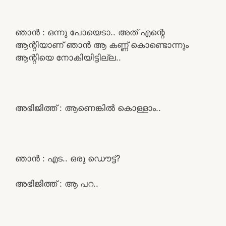
ഞാൻ : ഒന്നു പോയെടാ.. അത് എന്റെ
ആന്റിയാണ് ഞാൻ ആ കണ്ണ് കൊണ്ടൊന്നും
ആന്റിയെ നോകിയിട്ടില്ല..
അഭിജിത്ത് : ആണെങ്കിൽ കൊള്ളാം..
ഞാൻ : എട.. ഒരു ഡൌട്ട്?
അഭിജിത്ത് : ആ പറ..