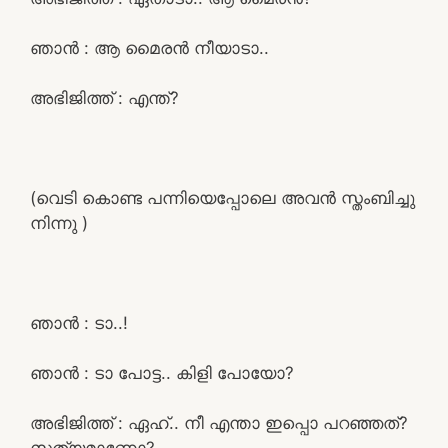
ഞാൻ : ആ മൈരൻ നീയാടാ..
അഭിജിത്ത് : എന്ത്?
(വെടി കൊണ്ട പന്നിയെപ്പോലെ അവൻ സ്തംബിച്ചു
നിന്നു )
ഞാൻ : ടാ..!
ഞാൻ : ടാ പോട്ട.. കിളി പോയോ?
അഭിജിത്ത് : ഏഹ്.. നീ എന്താ ഇപ്പൊ പറഞ്ഞത്?
സത്യമാണോ?