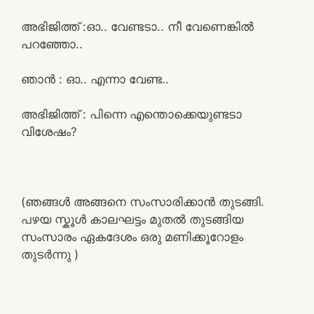
അഭിജിത്ത് :ഓ.. വേണ്ടടാ.. നീ വേണെങ്കിൽ
പറഞ്ഞോ..
ഞാൻ : ഓ.. എന്നാ വേണ്ട..
അഭിജിത്ത് : പിന്നെ എന്തൊക്കെയുണ്ടടാ
വിശേഷം?
(ഞങ്ങൾ അങ്ങനെ സംസാരിക്കാൻ തുടങ്ങി.
പഴയ സ്കൂൾ കാലഘട്ടം മുതൽ തുടങ്ങിയ
സംസാരം ഏകദേശം ഒരു മണിക്കൂറോളം
തുടർന്നു )