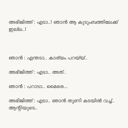
അഭിജിത്ത് : എടാ..! ഞാൻ ആ കുടുംബത്തിലേക്ക്
ഇല്ല..!
ഞാൻ : എന്തടാ.. കാര്യം പറയ്യ്..
അഭിജിത്ത് : എടാ.. അത്..
ഞാൻ : പറാടാ.. മൈരെ…
അഭിജിത്ത് : എടാ.. ഞാൻ തുണി കടയിൽ വച്ച്..
ആന്റിയുടെ..