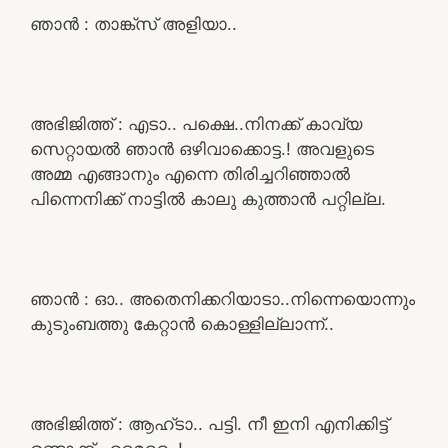
ഞാൻ : താങ്ക്സ് അളിയാ..
അഭിജിത്ത് : എടാ.. പക്ഷെ..നിനക്ക് കാവ്യ
സെറ്റായൽ ഞാൻ ഒഴിവാക്കൊട്ട.! അവളുടെ
അമ്മ എങ്ങാനും എന്നെ തിരിച്ചറിഞ്ഞാൽ
പിന്നെനിക്ക് നാട്ടിൽ കാലു കുത്താൻ പറ്റില്ല.
ഞാൻ : ഓ.. അതെനിക്കറിയാടാ..നിന്നെയൊന്നും
കുടുംബത്തു കേറ്റാൻ കൊള്ളില്ലാന്ന്..
അഭിജിത്ത് : ആഹ്ടാ.. പട്ടി. നീ ഇനി എനിക്കിട്ട്