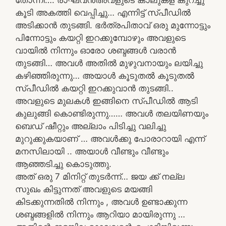
തോന്നി…. രാഘവൻഅവളുടെ കാലുകള കുറച്ചു
കൂടി അകത്തി വെപ്പിച്ചു… എന്നിട്ട് സ്പീഡിൽ
അടിക്കാൻ തുടങ്ങി. ഭർത്രപിതാവ് ഒരു മുന്നോട്ടും
പിന്നോട്ടും കയറ്റി ഇറക്കുമ്പോഴും അവളുടെ
വായിൽ നിന്നും ഓരോ ശബ്ദങ്ങൾ വരാൻ
തുടങ്ങി… അവൾ അതിൽ മുഴുവനായും ലയിച്ചു
കഴിഞ്ഞിരുന്നു… അയാൾ കൂടുതൽ കൂടുതൽ
സ്പീഡിൽ കയറ്റി ഇറക്കുവാൻ തുടങ്ങി..
അവളുടെ മുലകൾ ഇങ്ങിനെ സ്പീഡിൽ ആടി
കുലുങ്ങി കൊണ്ടിരുന്നു…… അവൾ തലയിണയും
ബെഡ് ഷീറ്റും അല്ലാം പിടിച്ചു വലിച്ചു
മുറുക്കുകയാണ് … അവൾക്കു പോരാറായി എന്ന്
മനസിലായി .. അയാൾ വീണ്ടും വീണ്ടും
ആഞ്ഞടിച്ചു കൊടുത്തു.
അത് ഒരു 7 മിനിറ്റ് തുടർന്ന്… ജയ ക്ക് നല്ല
സുഖം കിട്ടുന്നത് അവളുടെ മയങ്ങി
കിടക്കുന്നതിൽ നിന്നും , അവൾ ഉണ്ടാക്കുന്ന
ശബ്ദങ്ങളിൽ നിന്നും ആറിയാ മായിരുന്നു …