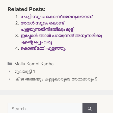
Related Posts:
ചേച്ചി സുഖം കൊണ്ട് അലറുകയാണ്.
അവള്‍ സുഖം കൊണ്ട്
പുളയുന്നതിനിടയിലും മൂളി
ഇപ്പോൾ ഞാൻ പറയുന്നത് അനുസരിക്കൂ
എന്റെ ഒപ്പം വരൂ
കൊണ്ട് മമ്മി പുളഞ്ഞു.
Categories
Mallu Kambi Kadha
Post
മുലയൂട്ടി 1
navigation
ഷീജ അമ്മയും കൂട്ടുകാരുടെ അമ്മമാരും 9
Search
for: