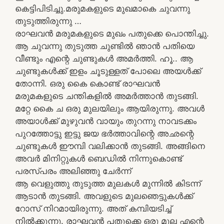
കെട്ടിപിടിച്ചു.മരുമകളുടെ മുഖമാകെ ചുവന്നു
തുടുത്തിരുന്നു …
രാഘവൻ മരുമകളുടെ മുഖം പതുക്കെ പൊന്തിച്ചു.
ആ ചുവന്നു തുടുത്ത ചുണ്ടിൽ ഞാൻ പതിയെ
വീണ്ടും എന്റെ ചുണ്ടുകൾ അമർത്തി. ഹൂ.. ആ
ചുണ്ടുകൾക്ക് ഇളം ചൂടുള്ളത് പോലെ അയൾക്ക്
തോന്നി. ഒരു കൈ കൊണ്ട് രാഘവൻ
മരുമകളുടെ ചന്തികളിൽ അമർത്താൻ തുടങ്ങി.
മറ്റേ കൈ ച ഒരു മുലയിലും ആയിരുന്നു. അവൾ
അയാൾക്ക് മുഴുവൻ വായും തുറന്നു നാവടക്കം
പുറത്തോട്ടു ഇട്ടു ജയ ഭർത്താവിന്റെ അഛന്റെ
ചുണ്ടുകൾ ഈമ്പി വലിക്കാൻ തുടങ്ങി. അങ്ങിനെ
അവർ മിനിറ്റുകൾ ബെഡിൽ നിന്നുകൊണ്ട്
പരസ്പരം അലിഞ്ഞു ചേർന്ന്
ആ വെളുത്തു തുടുത്ത മുലകൾ മുന്നിൽ കിടന്ന്
ആടാൻ തുടങ്ങി. അവളുടെ മുലഞെട്ടുകൾക്ക്
റോസ് നിറമായിരുന്നു. അത് കമ്പിയടിച്ച്
നിൽക്കുന്നു. രാഘവൻ പതുക്കെ ഒരു മുല എന്റെ