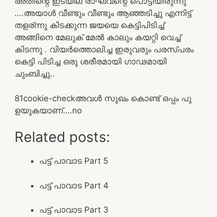
അതിന്റെ ഇടയില രാഘവന്റെ പൊട്ടിയിരുന്നു
….അയാൾ വീണ്ടും വീണ്ടും ആഞ്ഞടിച്ചു എന്നിട്ട്
തളര്ന്നു കിടക്കുന്ന ജയയെ കെട്ടിപിടിച്ച്
അങ്ങിനെ മേലുക് മേൽ കാലും കയറ്റി വെച്ച്
കിടന്നു . വിയർത്തൊലിച്ച ഇരുവരും പരസ്പരം
കെട്ടി പിടിച്ച ഒരു ശരീരമായി ഗാഢമായി
ചുംബിച്ചു..
8
1
cookie-check
അവൾ സുഖം കൊണ്ട് ഒപ്പം പു
ളയുകയാണ്….
no
Related posts:
പട്ട് പാവാട Part 5
പട്ട് പാവാട Part 4
പട്ട് പാവാട Part 3