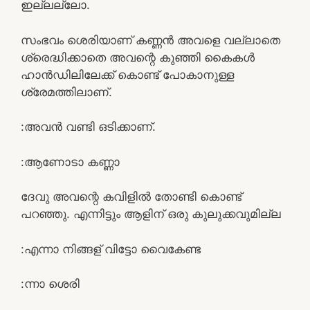
ഇല്ലല്ലോ.
സംഭവം ശെരിയാണ് കണ്ണൻ അവളെ വല്ലാതെ
ശ്രെദ്ധിക്കാതെ അവന്റെ കുഞ്ഞി കൈകൾ
ഹാൻഡിലിലേക്ക് കൊണ്ട് പോകാനുള്ള
ശ്രേമത്തിലാണ്.
:അവൻ വണ്ടി ഒടിക്കാണ്.
:ആണോടാ കണ്ണാ
ദേവു അവന്റെ കവിളിൽ തോണ്ടി കൊണ്ട്
പറഞ്ഞു. എന്നിട്ടും ആളിന് ഒരു കുലുക്കവുമില്ല
:എന്നാ നിങ്ങള് വിട്ടോ വൈകേണ്ട
:ന്നാ ശെരി