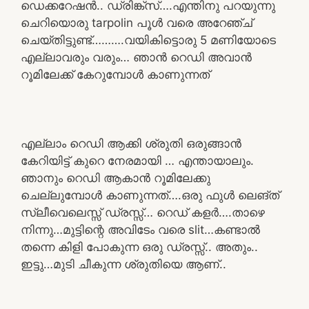
ഡെക്കറേഷൻ.. ഡ്രിങ്ക്സ്….എന്തിനു പറയുന്നു
ചെറിയൊരു tarpolin പൂൾ വരെ അറേഞ്ച്
ചെയ്തിട്ടുണ്ട്……….വയികിട്ടൊരു 5 മണിയോടെ
എല്ലാവരും വരും… ഞാൻ റെഡി അവാൻ
റൂമിലേക്ക് കേറുമ്പോൾ കാണുന്നത്
എല്ലാം റെഡി ആക്കി ശ്രുതി ഒരുങ്ങാൻ
കേറിയിട്ട് കുറെ നേരമായി … എന്തായാലും.
ഞാനും റെഡി ആകാൻ റൂമിലേക്കു
ചെല്ലുമ്പോൾ കാണുന്നത്….ഒരു ഫുൾ ലെങ്ത്
സ്ലീവെലെസ്സ് ഡ്രസ്സ്… റെഡ് കളർ….താഴെ
നിന്നു…മുട്ടിന്റെ അവിടേം വരെ slit…കണ്ടാൽ
തന്നെ കിളി പോകുന്ന ഒരു ഡ്രസ്സ്‌.. അതും..
ഇട്ടു…മുടി ചീകുന്ന ശ്രുതിയെ ആണ്..