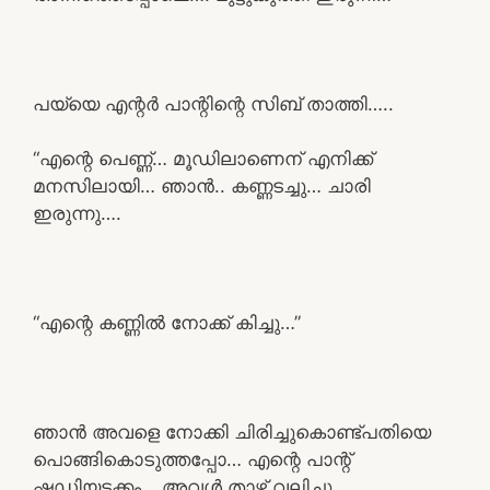
പയ്യെ എന്റർ പാന്റിന്റെ സിബ് താത്തി…..
“എന്റെ പെണ്ണ്… മൂഡിലാണെന് എനിക്ക്
മനസിലായി… ഞാൻ.. കണ്ണടച്ചു… ചാരി
ഇരുന്നു….
“എന്റെ കണ്ണിൽ നോക്ക് കിച്ചു…”
ഞാൻ അവളെ നോക്കി ചിരിച്ചുകൊണ്ട്പതിയെ
പൊങ്ങികൊടുത്തപ്പോ… എന്റെ പാന്റ്
ഷഡിയടക്കം… അവൾ താഴ്ക്ക് വലിച്ചു…..