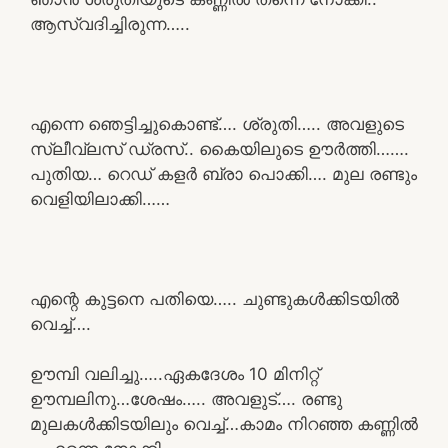
ആസ്വദിച്ചിരുന്ന…..
എന്നെ ഞെട്ടിച്ചുകൊണ്ട്…. ശ്രുതി….. അവളുടെ
സ്ലീവ്ലസ് ഡ്രസ്.. കൈയിലുടെ ഊർത്തി…….
പുതിയ… റെഡ് കളർ ബ്രാ പൊക്കി…. മുല രണ്ടും
വെളിയിലാക്കി……
എന്റെ കുട്ടനെ പതിയെ….. ചുണ്ടുകൾക്കിടയിൽ
വെച്ച്….
ഊമ്പി വലിച്ചു…..ഏകദേശം 10 മിനിറ്റ്
ഊമ്പലിനു…ശേഷം….. അവളുട്…. രണ്ടു
മുലകൾക്കിടയിലും വെച്ച്…കാമം നിറഞ്ഞ കണ്ണിൽ