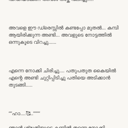
അവളെ ഈ ഡ്രെസ്സിൽ കണ്ടപ്പോ മുതൽ… കമ്പി
ആയിരിക്കുന്ന അണ്ടി… അവളുടെ നോട്ടത്തിൽ
ഒന്നുകൂടെ വിറച്ചു……
എന്നെ നോക്കി ചിരിച്ചു…. പതുപതുത കൈയിൽ
എന്റെ അണ്ടി ചുറ്റിപ്പിടിച്ചു പതിയെ അടിക്കാൻ
തുടങ്ങി…..
“”ഹാ….🥰..””””
ഞാൻ ശ്രുതിയുടെ കണ്ണിൽ തന്നെ നോക്കി..