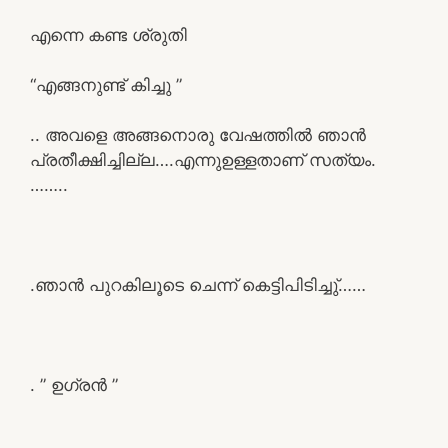
എന്നെ കണ്ട ശ്രുതി
“എങ്ങനുണ്ട് കിച്ചു ”
.. അവളെ അങ്ങനൊരു വേഷത്തിൽ ഞാൻ
പ്രതീക്ഷിച്ചില്ല….എന്നുഉള്ളതാണ് സത്യം.
……..
.ഞാൻ പുറകിലൂടെ ചെന്ന് കെട്ടിപിടിച്ചു്……
. ” ഉഗ്രൻ ”