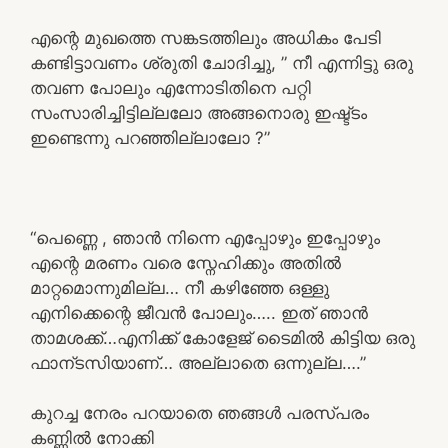
എന്റെ മുഖത്തെ സങ്കടത്തിലും അധികം പേടി
കണ്ടിട്ടാവണം ശ്രുതി ചോദിച്ചു, ” നീ എന്നിട്ടു ഒരു
തവണ പോലും എന്നോടിതിനെ പറ്റി
സംസാരിച്ചിട്ടില്ലലോ അങ്ങനൊരു ഇഷ്ട്ടം
ഇണ്ടെന്നു പറഞ്ഞില്ലാലോ ?”
“പെണ്ണെ , ഞാൻ നിന്നെ എപ്പോഴും ഇപ്പോഴും
എന്റെ മരണം വരെ സ്നേഹിക്കും അതിൽ
മാറ്റമൊന്നുമില്ല… നീ കഴിഞ്ഞേ ഒള്ളു
എനിക്കെന്റെ ജീവൻ പോലും….. ഇത് ഞാൻ
താമശക്ക്…എനിക്ക് കോളേജ് ടൈമിൽ കിട്ടിയ ഒരു
ഫാന്ടസിയാണ്… അല്ലാതെ ഒന്നുല്ല….”
കുറച്ച നേരം പറയാതെ ഞങ്ങൾ പരസ്പരം
കണ്ണിൽ നോക്കി