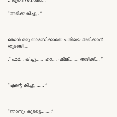
.. എന്നെ നോക്കി…
“അടിക്ക് കിച്ചു.. ”
ഞാൻ ഒരു താമസിക്കാതെ പതിയെ അടിക്കാൻ
തുടങ്ങി….
.” ഹ്മ്മ്… കിച്ചു…… ഹാ…. ഹ്മ്മ്മ്…….. അടിക്ക്…. ”
“എന്റെ കിച്ചു…….. ”
“ഞാനും കൂടട്ടെ………”