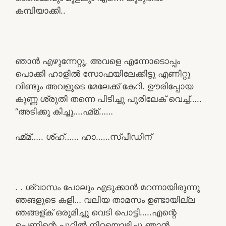
കമ്പിയാക്കി..
ഞാൻ എഴുന്നേറ്റു, അവളെ എന്നോടൊപ്പം
പൊക്കി ഹാളിൽ സോഫയിലേക്കിട്ടു എണിറ്റു
വീണ്ടും അവളുടെ മേലേക്ക് കേറി. ഊരിപ്പോയ
കുണ്ണ ശ്രുതി തന്നെ പിടിച്ചു പൂരിലേക് വെച്ച്…..
“അടിക്കു കിച്ചു….ഹ്മ്മ്……
ഹ്മ്മ്….. ശ്ഹ്…… ഹാ……സ്പീഡിന്
. . ശ്വാസം പോലും എടുക്കാൻ മറന്നായിരുന്നു
ഞങളുടെ കളി… വലിയ താമസം ഉണ്ടായില്ല
ഞങ്ങള്ക് ഒരുമിച്ചു വെടി പൊട്ടി…..എന്റെ
പെണ്ണിന്റെ പൂറിൽ നിറയൊഴിച്ചു ഞാൻ