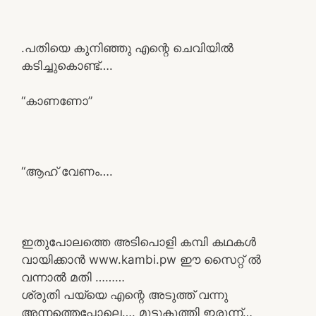
.പതിയെ കുനിഞ്ഞു എന്റെ ചെവിയിൽ
കടിച്ചുകൊണ്ട്….
“കാണണോ”
“ആഹ് വേണം….
ഇതുപോലത്തെ അടിപൊളി കമ്പി കഥകൾ
വായിക്കാൻ www.kambi.pw ഈ സൈറ്റ് ൽ
വന്നാൽ മതി ………
ശ്രുതി പയ്യെ എന്റെ അടുത്ത് വന്നു
അന്നത്തെപ്പോലെ…. മുട്ടുകുത്തി ഇരുന്ന്…