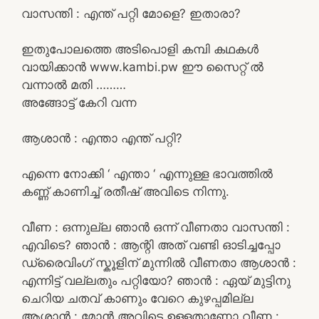
വാസന്തി : എന്ത് പറ്റി മോളെ? ഇതാരാ?
ഇതുപോലത്തെ അടിപൊളി കമ്പി കഥകൾ
വായിക്കാൻ www.kambi.pw ഈ സൈറ്റ് ൽ
വന്നാൽ മതി ………
അങ്ങോട്ട്‌ കേറി വന്ന
ആശാൻ : എന്താ എന്ത് പറ്റി?
എന്നെ നോക്കി ‘ എന്താ ‘ എന്നുള്ള ഭാവത്തിൽ
കണ്ണ് കാണിച്ച് രതീഷ് അവിടെ നിന്നു.
വീണ : ഒന്നുല്ല ഞാൻ ഒന്ന് വീണതാ വാസന്തി :
എവിടെ? ഞാൻ : ആന്റി അത് വണ്ടി ഓടിച്ചപ്പോ
ഡ്രൈവിംഗ് സ്കൂളിന് മുന്നിൽ വീണതാ ആശാൻ :
എന്നിട്ട് വല്ലതും പറ്റിയോ? ഞാൻ : ഏയ്‌ മുട്ടിനു
ചെറിയ ചതവ് കാണും വേറെ കുഴപ്പമില്ല
ആശാൻ : മോൻ അവിടെ ഉള്ളതാണോ വീണ :