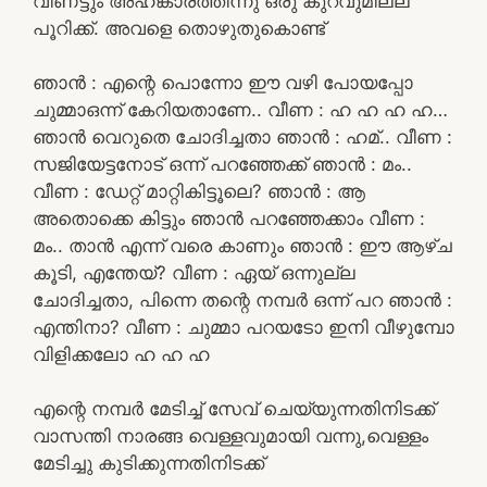
വീണട്ടും അഹങ്കാരത്തിന്നു ഒരു കുറവുമില്ല
പൂറിക്ക്. അവളെ തൊഴുതുകൊണ്ട്
ഞാൻ : എന്റെ പൊന്നോ ഈ വഴി പോയപ്പോ
ചുമ്മാഒന്ന് കേറിയതാണേ.. വീണ : ഹ ഹ ഹ ഹ…
ഞാൻ വെറുതെ ചോദിച്ചതാ ഞാൻ : ഹമ്.. വീണ :
സജിയേട്ടനോട് ഒന്ന് പറഞ്ഞേക്ക് ഞാൻ : മം..
വീണ : ഡേറ്റ് മാറ്റികിട്ടൂലെ? ഞാൻ : ആ
അതൊക്കെ കിട്ടും ഞാൻ പറഞ്ഞേക്കാം വീണ :
മം.. താൻ എന്ന് വരെ കാണും ഞാൻ : ഈ ആഴ്ച
കൂടി, എന്തേയ്? വീണ : ഏയ്‌ ഒന്നുല്ല
ചോദിച്ചതാ, പിന്നെ തന്റെ നമ്പർ ഒന്ന് പറ ഞാൻ :
എന്തിനാ? വീണ : ചുമ്മാ പറയടോ ഇനി വീഴുമ്പോ
വിളിക്കലോ ഹ ഹ ഹ
എന്റെ നമ്പർ മേടിച്ച് സേവ് ചെയ്യുന്നതിനിടക്ക്
വാസന്തി നാരങ്ങ വെള്ളവുമായി വന്നു,വെള്ളം
മേടിച്ചു കുടിക്കുന്നതിനിടക്ക്