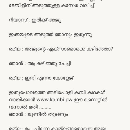
ടേബിളിന് അടുത്തുള്ള കസേര വലിച്ച്
റിയാസ്‌ : ഇരിക്ക് അജു
ഇക്കയുടെ അടുത്ത് ഞാനും ഇരുന്നു
രമ്യ : അജുന്റെ എക്സാമൊക്കെ കഴിഞ്ഞോ?
ഞാൻ : ആ കഴിഞ്ഞു ചേച്ചി
രമ്യ : ഇനി എന്നാ കോളേജ്
ഇതുപോലത്തെ അടിപൊളി കമ്പി കഥകൾ
വായിക്കാൻ www.kambi.pw ഈ സൈറ്റ് ൽ
വന്നാൽ മതി ………
ഞാൻ : ജൂണിൽ തുടങ്ങും
രമ്യ : മം.. പിന്നെ കാര്യങ്ങളൊക്കെ അജു