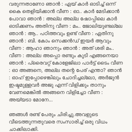
വരുന്നതാണോ ഞാൻ : ഏയ്‌ കാർ ഓടിച്ച് ഒന്ന്
കൈ തെളിയിക്കാൻ വീണ : ഓ.. കാർ മേടിക്കാൻ
പോവാ ഞാൻ : അല്ല അല്ല ഷോപ്പിലെ കാർ
ഓടിക്കണം അതിനു വീണ : മം.. ജോലിയുണ്ടല്ലേ
ഞാൻ : ആ.. പഠിത്തവും ഉണ്ട് വീണ : ഏതിനു
ഞാൻ : ബി. കോം സെക്കൻഡ് ഇയർ ആവും
വീണ : ആഹാ ഞാനും ഞാൻ : അത് ശരി മം..
വീണ : അല്ല അപ്പൊ രണ്ടും കൂടി എങ്ങനെയാ
ഞാൻ : പ്രൈവറ്റ് കോളേജിലാ പാർട്ട്‌ ടൈം വീണ
: ഓ അങ്ങനെ, അല്ല തന്റെ പേര് എന്താ? ഞാൻ
: ഓഹ് ഇപ്പോഴെങ്കിലും ചോദിച്ചല്ലോ, അർജുൻ
ഇഷ്ടമുള്ളവർ അജു എന്ന് വിളിക്കും താനും
വേണമെങ്കിൽ അങ്ങനെ വിളിച്ചോ വീണ :
അയ്യടാ മോനേ…
ഞങ്ങൾ രണ്ട് പേരും ചിരിച്ചു.അവളുടെ
വീടെത്തുന്നതുവരെ സംസാരിച്ച് ഒരു വിധം
ചാക്കിലാക്കി.