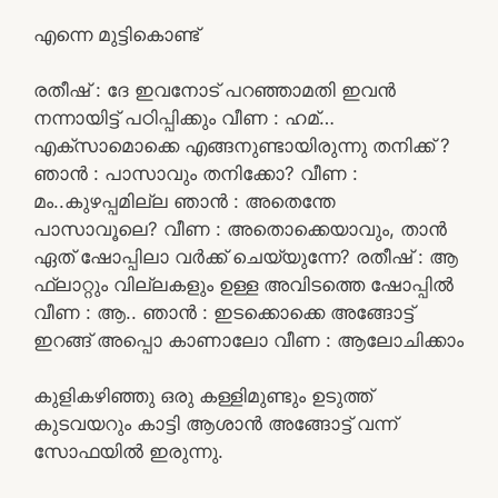
എന്നെ മുട്ടികൊണ്ട്
രതീഷ് : ദേ ഇവനോട് പറഞ്ഞാമതി ഇവൻ
നന്നായിട്ട് പഠിപ്പിക്കും വീണ : ഹമ്…
എക്സാമൊക്കെ എങ്ങനുണ്ടായിരുന്നു തനിക്ക് ?
ഞാൻ : പാസാവും തനിക്കോ? വീണ :
മം..കുഴപ്പമില്ല ഞാൻ : അതെന്തേ
പാസാവൂലെ? വീണ : അതൊക്കെയാവും, താൻ
ഏത് ഷോപ്പിലാ വർക്ക്‌ ചെയ്യുന്നേ? രതീഷ് : ആ
ഫ്ലാറ്റും വില്ലകളും ഉള്ള അവിടത്തെ ഷോപ്പിൽ
വീണ : ആ.. ഞാൻ : ഇടക്കൊക്കെ അങ്ങോട്ട്‌
ഇറങ്ങ് അപ്പൊ കാണാലോ വീണ : ആലോചിക്കാം
കുളികഴിഞ്ഞു ഒരു കള്ളിമുണ്ടും ഉടുത്ത്
കുടവയറും കാട്ടി ആശാൻ അങ്ങോട്ട്‌ വന്ന്
സോഫയിൽ ഇരുന്നു.