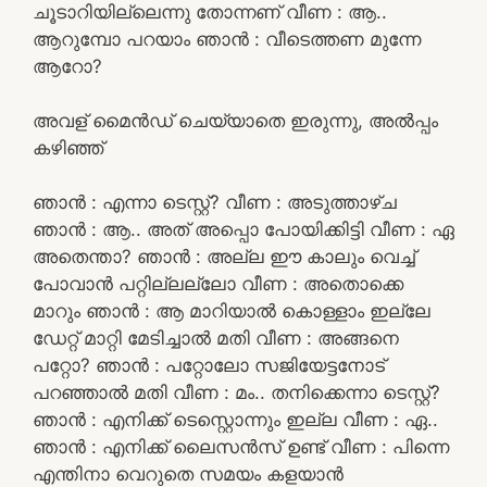
ചൂടാറിയില്ലെന്നു തോന്നണ് വീണ : ആ..
ആറുമ്പോ പറയാം ഞാൻ : വീടെത്തണ മുന്നേ
ആറോ?
അവള് മൈൻഡ് ചെയ്യാതെ ഇരുന്നു, അൽപ്പം
കഴിഞ്ഞ്
ഞാൻ : എന്നാ ടെസ്റ്റ്‌? വീണ : അടുത്താഴ്ച
ഞാൻ : ആ.. അത് അപ്പൊ പോയിക്കിട്ടി വീണ : ഏ
അതെന്താ? ഞാൻ : അല്ല ഈ കാലും വെച്ച്
പോവാൻ പറ്റില്ലല്ലോ വീണ : അതൊക്കെ
മാറും ഞാൻ : ആ മാറിയാൽ കൊള്ളാം ഇല്ലേ
ഡേറ്റ് മാറ്റി മേടിച്ചാൽ മതി വീണ : അങ്ങനെ
പറ്റോ? ഞാൻ : പറ്റോലോ സജിയേട്ടനോട്
പറഞ്ഞാൽ മതി വീണ : മം.. തനിക്കെന്നാ ടെസ്റ്റ്‌?
ഞാൻ : എനിക്ക് ടെസ്റ്റൊന്നും ഇല്ല വീണ : ഏ..
ഞാൻ : എനിക്ക് ലൈസൻസ് ഉണ്ട് വീണ : പിന്നെ
എന്തിനാ വെറുതെ സമയം കളയാൻ