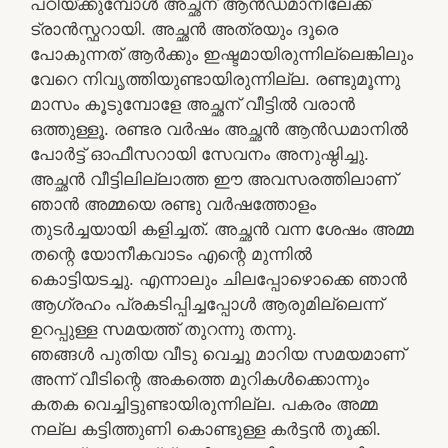
പഠിയ്ക്കുമ്പോൾ അച്ഛന് ആൻഡമാനിലേക്ക്
ട്രാൻസ്ഫറായി. അച്ഛൻ അത്രയും ദൂരെ
പോകുന്നത് ആർക്കും ഇഷ്ടമായിരുന്നില്ലെങ്കിലും
വേറെ നിവൃത്തിയുണ്ടായിരുന്നില്ല. രണ്ടുമൂന്നു
മാസം കൂടുമ്പോളേ അച്ഛന് വീട്ടിൽ വരാൻ
ഒത്തുള്ളൂ. രണ്ടര വർഷം അച്ഛൻ ആൻഡമാനിൽ
പോർട്ട് ഓഫീസറായി സേവനം അനുഷ്ഠിച്ചു.
അച്ഛൻ വീട്ടിലില്ലാത്ത ഈ അവസരത്തിലാണ്
ഞാൻ അമ്മയെ രണ്ടു വർഷത്തോളം
തുടർച്ചയായി കളിച്ചത്. അച്ഛൻ വന്ന ശേഷം അമ്മ
തന്റെ യോനീകവാടം എന്റെ മുന്നിൽ
കൊട്ടിയടച്ചു. എന്നാലും ചിലപ്പോഴൊക്കെ ഞാൻ
ആഗ്രഹം പ്രകടിപ്പിച്ചപ്പോൾ ആരുമില്ലെന്ന്
ഉറപ്പുള്ള സമയത്ത് തുറന്നു തന്നു.
ഞങ്ങൾ പുതിയ വീടു വെച്ചു മാറിയ സമയമാണ്
അന്ന് വീടിന്റെ അകത്തെ മുറികൾക്കൊന്നും
കതക വെച്ചിട്ടുണ്ടായിരുന്നില്ല. പകരം അമ്മ
നല്ല കട്ടിത്തുണി കൊണ്ടുള്ള കർട്ടൻ തൂക്കി.