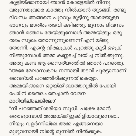
കുളിയ്ക്കാനായി ഞാൻ കോളേജിൽ നിന്നു
വരുന്നതുവരെ കാത്തു നിൽക്കാൻ തുടങ്ങി. രണ്ടു
ദിവസം അങ്ങനെ പുറവും മുട്ടിനു താഴെയുള്ള
ഭാഗവും മാത്രം തടവി കഴിഞ്ഞു. മൂന്നാം ദിവസം
ഞാൻ ഞെലം തേയ്ക്കുമ്പോൾ അമ്മയ്ക്കും ഒരു
തരം സുഖം തോന്നുന്നുണ്ടെന്ന് എനിയ്ക്കു
തോന്നി. എന്റെ വിരലുകൾ പുറത്തു കൂടി ഒഴുകി
നീങ്ങുമ്പോൾ അമ്മ കണ്ണടച്ച് ലയിച്ച നിൽക്കുന്നു.
അതു കണ്ട ആ സൈര്യത്തിൽ ഞാൻ പറഞ്ഞു.
“അമേ മേലാസകലം നന്നായി തടവി പുരട്ടാനാണ്
വൈദ്യർ പറഞ്ഞിരിക്കുന്നത് കെട്ടോ.
അമ്മയിങ്ങനെ ഒറ്റയ്ക്ക് ബാത്തറൂമിൽ പോയി
പേരിന് തൈലം തേച്ചാൽ വേദന
മാറിയില്ലെങ്കിലോ’
“നീ പറഞ്ഞത് ശരിയാ സുധീ. പക്ഷേ മോൻ
തൊടുമ്പോൾ അമ്മയ്ക്ക് ഇക്കിളിയാവുന്നെടാ..
നീയും വളർന്നില്ലേ.അമ്മ എങ്ങനെയാ
മുഴുവനായി നിന്റെ മുന്നിൽ നിൽക്കുക.