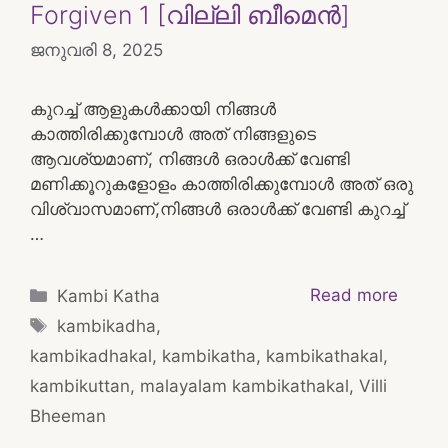
Forgiven 1 [വില്ലി ബീമെൻ]
ജനുവരി 8, 2025
കുറച്ച് ആളുകൾക്കായി നിങ്ങൾ
കാത്തിരിക്കുമ്പോൾ അത് നിങ്ങളുടെ
ആവശ്യമാണ്, നിങ്ങൾ ഒരാൾക്ക് വേണ്ടി
മണിക്കൂറുകളോളം കാത്തിരിക്കുമ്പോൾ അത് ഒരു
വിശ്വാസമാണ്,നിങ്ങൾ ഒരാൾക്ക് വേണ്ടി കുറച്ച്
…
Categories
Read more
Kambi Katha
Tags
kambikadha
,
kambikadhakal
,
kambikatha
,
kambikathakal
,
kambikuttan
,
malayalam kambikathakal
,
Villi
Bheeman