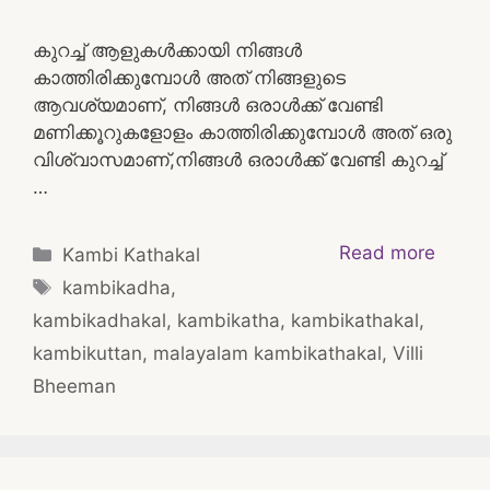
കുറച്ച് ആളുകൾക്കായി നിങ്ങൾ
കാത്തിരിക്കുമ്പോൾ അത് നിങ്ങളുടെ
ആവശ്യമാണ്, നിങ്ങൾ ഒരാൾക്ക് വേണ്ടി
മണിക്കൂറുകളോളം കാത്തിരിക്കുമ്പോൾ അത് ഒരു
വിശ്വാസമാണ്,നിങ്ങൾ ഒരാൾക്ക് വേണ്ടി കുറച്ച്
…
Categories
Read more
Kambi Kathakal
Tags
kambikadha
,
kambikadhakal
,
kambikatha
,
kambikathakal
,
kambikuttan
,
malayalam kambikathakal
,
Villi
Bheeman