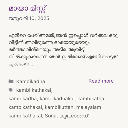
മായാ മിസ്സ്
ജനുവരി 10, 2025
എൻ്റെ പേര് അമൽ,ഞൻ ഇപ്പൊൾ വർക്കല ഒരു
വീട്ടിൽ അവിടുത്തെ ഭാര്യയുടെയും
ഭർത്താവിൻ്റെയും അടിമ ആയിട്ട്
നിൽക്കുകയാണ്. ഞൻ ഇതിലേക്ക് എത്തി പെട്ടത്
എങ്ങനെ …
Categories
Read more
Kambikadha
Tags
kambi kathakal
,
kambikadha
,
kambikadhakal
,
kambikatha
,
kambikathakal
,
kambikuttan
,
malayalam
kambikathakal
,
Sona
,
കുക്കോൾഡ്