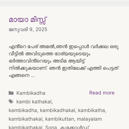
മായാ മിസ്സ്
ജനുവരി 9, 2025
എൻ്റെ പേര് അമൽ,ഞൻ ഇപ്പൊൾ വർക്കല ഒരു
വീട്ടിൽ അവിടുത്തെ ഭാര്യയുടെയും
ഭർത്താവിൻ്റെയും അടിമ ആയിട്ട്
നിൽക്കുകയാണ്. ഞൻ ഇതിലേക്ക് എത്തി പെട്ടത്
എങ്ങനെ …
Categories
Read more
Kambikadha
Tags
kambi kathakal
,
kambikadha
,
kambikadhakal
,
kambikatha
,
kambikathakal
,
kambikuttan
,
malayalam
kambikathakal
,
Sona
,
കുക്കോൾഡ്