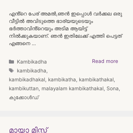
എൻ്റെ പേര് അമൽ,ഞൻ ഇപ്പൊൾ വർക്കല ഒരു
വീട്ടിൽ അവിടുത്തെ ഭാര്യയുടെയും
ഭർത്താവിൻ്റെയും അടിമ ആയിട്ട്
നിൽക്കുകയാണ്. ഞൻ ഇതിലേക്ക് എത്തി പെട്ടത്
എങ്ങനെ …
Categories
Read more
Kambikadha
Tags
kambikadha
,
kambikadhakal
,
kambikatha
,
kambikathakal
,
kambikuttan
,
malayalam kambikathakal
,
Sona
,
കുക്കോൾഡ്
മായാ മിസ്സ്