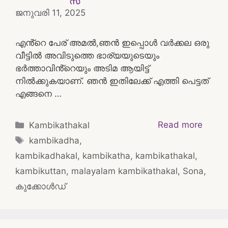
ജനുവരി 11, 2025
എൻ്റെ പേര് അമൽ,ഞൻ ഇപ്പൊൾ വർക്കല ഒരു
വീട്ടിൽ അവിടുത്തെ ഭാര്യയുടെയും
ഭർത്താവിൻ്റെയും അടിമ ആയിട്ട്
നിൽക്കുകയാണ്. ഞൻ ഇതിലേക്ക് എത്തി പെട്ടത്
എങ്ങനെ …
Categories
Read more
Kambikathakal
Tags
kambikadha
,
kambikadhakal
,
kambikatha
,
kambikathakal
,
kambikuttan
,
malayalam kambikathakal
,
Sona
,
കുക്കോൾഡ്