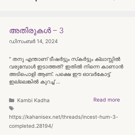
അതിരുകൾ – 3
ഡിസംബർ 14, 2024
” തനു എന്താണ് ടീഷർട്ടും സ്‌കർട്ടും ക്ലാസ്സിൽ
വരുമ്പോൾ ഇടാത്തത്? ഇതിൽ നിന്നെ കാണാൻ
അടിപൊളി ആണ്. പക്ഷെ ഈ ഓവർകോട്ട്
ഇല്ലെങ്കിൽ കുറച്ച് …
Categories
Read more
Kambi Kadha
Tags
https://kahanisex.net/threads/incest-hum-3-
completed.28194/