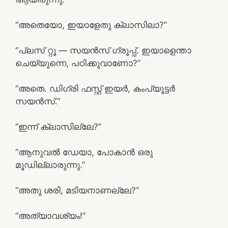
“അതെയോ, ഇയാളേതു ക്ലാസിലാ?”
“പ്ലസ് റ്റൂ — സയൻസ് ഗ്രൂപ്പ്. ഇയാളെന്താ
ചെയ്യുന്നെ, പഠിക്കുവാണോ?”
“അതെ. ഡിഗ്രി ഫസ്റ്റ് ഇയർ, കംപ്യൂട്ടർ
സയൻസ്.”
“ഇന്ന് ക്ലാസില്ലേ?”
“ആനുവൽ ഡേയാ, പോകാൻ ഒരു
മൂഡില്ലാരുന്നു.”
“അതു ശരി, മടിയനാണല്ലേ?”
“അത്യാവശ്യം!”