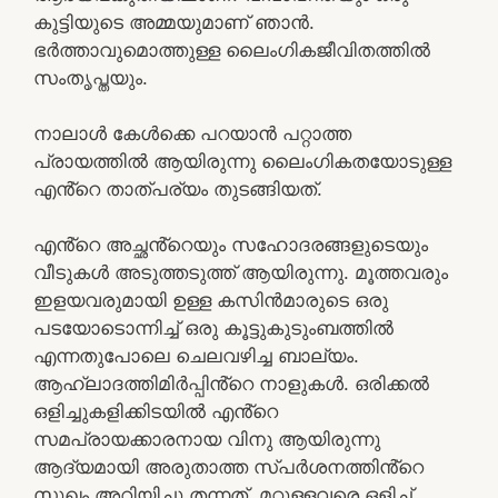
കുട്ടിയുടെ അമ്മയുമാണ് ഞാൻ.
ഭർത്താവുമൊത്തുള്ള ലൈംഗികജീവിതത്തിൽ
സംതൃപ്തയും.
നാലാൾ കേൾക്കെ പറയാൻ പറ്റാത്ത
പ്രായത്തിൽ ആയിരുന്നു ലൈംഗികതയോടുള്ള
എൻ്റെ താത്പര്യം തുടങ്ങിയത്.
എൻ്റെ അച്ഛൻ്റെയും സഹോദരങ്ങളുടെയും
വീടുകൾ അടുത്തടുത്ത് ആയിരുന്നു. മൂത്തവരും
ഇളയവരുമായി ഉള്ള കസിൻമാരുടെ ഒരു
പടയോടൊന്നിച്ച് ഒരു കൂട്ടുകുടുംബത്തിൽ
എന്നതുപോലെ ചെലവഴിച്ച ബാല്യം.
ആഹ്ലാദത്തിമിർപ്പിൻ്റെ നാളുകൾ. ഒരിക്കൽ
ഒളിച്ചുകളിക്കിടയിൽ എൻ്റെ
സമപ്രായക്കാരനായ വിനു ആയിരുന്നു
ആദ്യമായി അരുതാത്ത സ്പർശനത്തിൻ്റെ
സുഖം അറിയിച്ചു തന്നത്. മറ്റുള്ളവരെ ഒളിച്ച്