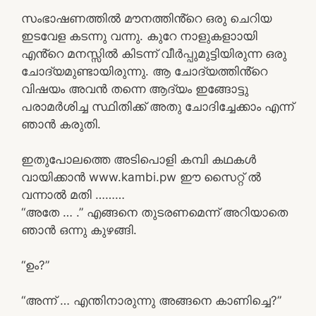
സംഭാഷണത്തിൽ മൗനത്തിൻ്റെ ഒരു ചെറിയ
ഇടവേള കടന്നു വന്നു. കുറേ നാളുകളാായി
എൻ്റെ മനസ്സിൽ കിടന്ന് വീർപ്പുമുട്ടിയിരുന്ന ഒരു
ചോദ്യമുണ്ടായിരുന്നു. ആ ചോദ്യത്തിൻ്റെ
വിഷയം അവൻ തന്നെ ആദ്യം ഇങ്ങോട്ടു
പരാമർശിച്ച സ്ഥിതിക്ക് അതു ചോദിച്ചേക്കാം എന്ന്
ഞാൻ കരുതി.
ഇതുപോലത്തെ അടിപൊളി കമ്പി കഥകൾ
വായിക്കാൻ www.kambi.pw ഈ സൈറ്റ് ൽ
വന്നാൽ മതി ………
“അതേ … .” എങ്ങനെ തുടരണമെന്ന് അറിയാതെ
ഞാൻ ഒന്നു കുഴങ്ങി.
“ഉം?”
“അന്ന് … എന്തിനാരുന്നു അങ്ങനെ കാണിച്ചെ?”