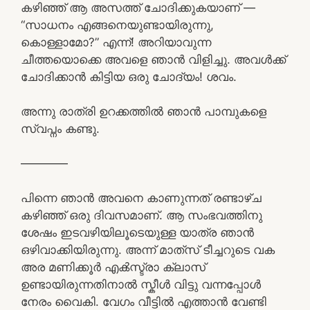
കഴിഞ്ഞ് ആ അസത്ത് ചോദിക്കുകയാണ് —
“സാധനം എങ്ങനെയുണ്ടായിരുന്നു,
കൊള്ളാമോ?” എന്ന്! അറിയാവുന്ന
ചീത്തയൊക്കെ അവളെ ഞാൻ വിളിച്ചു. അവൾക്ക്
ചോദിക്കാൻ കിട്ടിയ ഒരു ചോദ്യം! ശവം.
അന്നു രാത്രി ഉറക്കത്തിൽ ഞാൻ പാമ്പുകളെ
സ്വപ്നം കണ്ടു.
————
പിന്നെ ഞാൻ അവനെ കാണുന്നത് രണ്ടാഴ്ച
കഴിഞ്ഞ് ഒരു ദിവസമാണ്. ആ സംഭവത്തിനു
ശേഷം ഇടവഴിയിലൂടെയുള്ള യാത്ര ഞാൻ
ഒഴിവാക്കിയിരുന്നു. അന്ന് മാത്‌സ് ടീച്ചറുടെ വക
അര മണിക്കൂർ എൿസ്ട്രാ ക്ലാസ്
ഉണ്ടായിരുന്നതിനാൽ സ്കീൾ വിട്ടു വന്നപ്പോൾ
നേരം വൈകി. വേഗം വീട്ടിൽ എത്താൻ വേണ്ടി