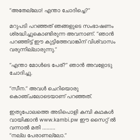
“അതേല്ലോ! എന്താ ചോദിച്ചെ?”
മറുപടി പറഞ്ഞത് ഞങ്ങളുടെ സംഭാഷണം
ശ്രദ്ധിച്ചുകൊണ്ടിരുന്ന അവനാണ്. “ഞാൻ
പറഞ്ഞിട്ട് ഈ കുട്ടിത്തേവാങ്കിന് വിശ്വാസം
വരുന്നില്ലാരുന്നു.”
“എന്താ മോൾടെ പേര്?” ഞാൻ അവളോടു
ചോദിച്ചു.
“സീന.” അവൾ ചെറിയൊരു
കൊഞ്ചലോടെയാണ് പറഞ്ഞത്.
ഇതുപോലത്തെ അടിപൊളി കമ്പി കഥകൾ
വായിക്കാൻ www.kambi.pw ഈ സൈറ്റ് ൽ
വന്നാൽ മതി ………
“നല്ല പേരാണല്ലോ.”