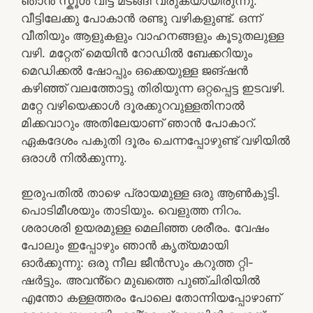
ഞാൻ സ്കൂൾ വിട്ട് മടങ്ങി വരുകയായിരുന്നു.
വീട്ടിലേക്കു പോകാൻ രണ്ടു വഴികളുണ്ട്. ഒന്ന്
വീതിയും ആളുകളും വാഹനങ്ങളും കൂടുതലുള്ള
വഴി. മറ്റേത് മെയിൻ റോഡിൽ ബേക്കറിയും
മെഡിക്കൽ ഷോപ്പും ഒക്കെയുള്ള ജങ്ഷൻ
കഴിഞ്ഞ് വലത്തോട്ടു തിരിയുന്ന ഒറ്റപ്പെട്ട ഇടവഴി.
മറ്റേ വഴിയെക്കാൾ ദൂരക്കുറവുള്ളതിനാൽ
മിക്കവാറും അതിലേയാണ് ഞാൻ പോകാറ്.
ഏകദേശം പകുതി ദൂരം ചെന്നപ്പോഴുണ്ട് വഴിയിൽ
ഒരാൾ നിൽക്കുന്നു.
ഇരുപതിൽ താഴെ പ്രായമുള്ള ഒരു ആൺകുട്ടി.
പൊടിമീശയും താടിയും. വെളുത്ത നിറം.
ശരാശരി ഉയരമുള്ള മെലിഞ്ഞ ശരീരം. വേഷം
പോലും ഇപ്പോഴും ഞാൻ കൃത്യമായി
ഓർക്കുന്നു: ഒരു നീല ജീൻസും കറുത്ത റ്റി-
ഷർട്ടും. അവൻ്റെ മുഖത്തെ പുഞ്ചിരിയിൽ
എന്തോ കള്ളത്തരം പോലെ തോന്നിയപ്പോഴാണ്