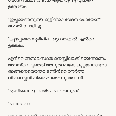
ഉദ്ദേശ്യം.
“ഇപ്പഴെങ്ങനുണ്ട്? മുട്ടിൻ്റെ വേദന പോയോ?”
അവൻ ചോദിച്ചു.
“കുഴപ്പമൊന്നുമില്ല.” ഒറ്റ വാക്കിൽ എൻ്റെ
ഉത്തരം.
എൻ്റെ അസ്വസ്ഥത മനസ്സിലാക്കിയെന്നോണം
അവൻ്റെ മുഖത്ത് അനുതാപമോ കുറ്റബോധമോ
അങ്ങനെയെന്തോ ഒന്നിൻ്റെ നേർത്ത
വിഷാദച്ഛവി പ്രകടമായെന്നു തോന്നി.
“എനിക്കൊരു കാര്യം പറയാനുണ്ട്.”
“പറഞ്ഞോ.”