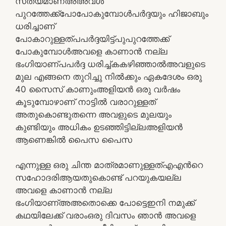
സത്യമാണ്അഅവൾ
പുറത്തേക്ക്പോപോകുമ്പോൾപർദ്ദയും ഹിജാബും
ധരിച്ചാണ്
പോകാറുള്ളത്പപർദ്ദയിട്ട്പുപുറത്തേക്ക്
പോകുമ്പോൾഅവളെ കാണാൻ നല്ല
ഭംഗിയാണ്പപർദ്ദ ധരിച്ച്കകഴിഞ്ഞാൽഅവളുടെ
മുല എങ്ങനെ തുറിച്ചു നിൽക്കും ഏകദേശം ഒരു
40 സൈസ് കാണുംഅളിയൻ ഒരു വർഷം
കൂടുമ്പോഴാണ് നാട്ടിൽ വരാറുള്ളത്
അതുകൊണ്ടുതന്നെ അവളുടെ മുലയും
കുണ്ടിയും അധികം ഉടഞ്ഞിട്ടില്ലഅളിയൻ
ആണെങ്കിൽ പൈസ പൈസ
എന്നുള്ള ഒരു ചിന്ത മാത്രമാണുള്ളത്എഎൻറെ
സഹോദരിആയതുകൊണ്ട് പറയുകയല്ല
അവളെ കാണാൻ നല്ല
ഭംഗിയാണ്അഅതൊക്കെ പോട്ടെഇനി നമുക്ക്
കഥയിലേക്ക് വരാംഒരു ദിവസം ഞാൻ അവളെ