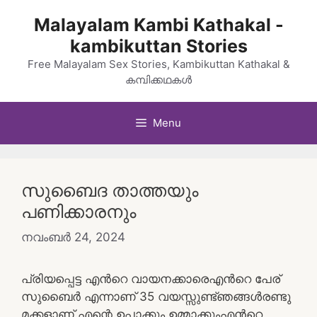
Skip
Malayalam Kambi Kathakal -
to
kambikuttan Stories
content
Free Malayalam Sex Stories, Kambikuttan Kathakal &
കമ്പിക്കഥകൾ
Menu
സുബൈദ താത്തയും
പണിക്കാരനും
നവംബർ 24, 2024
പ്രിയപ്പെട്ട എൻറെ വായനക്കാരെഎൻറെ പേര്
സുബൈർ എന്നാണ് 35 വയസ്സുണ്ട്ഞങ്ങൾരണ്ടു
മക്കളാണ് എന്റെ ഉപ്പാക്കും ഉമ്മാക്കുംഎൻറെ