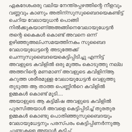
ഏകദേശംഒരു വലിയ നേന്ത്രപ്പഴത്തിന്റെ നീളവും
വണ്ണവും കാണും അതിന്സുസുബൈദയെകണ്ടിട്ട്
ചെറിയ വേലായുധൻ പൊങ്ങി
നിൽക്കുകയാണ്അഅങ്ങിനെവേലായുധേട്ടൻ
തന്റെ കൈകൾ കൊണ്ട് അവനെ ഒന്ന്
ഉഴിഞ്ഞുഅല്പസമയത്തിനകം സുബൈദ
വേലായുധേട്ടന്റെ അടുത്തേക്ക്
ചെന്നുസുബൈദയെകെട്ടിപ്പിടിച്ചു എന്നിട്ട്
അവളുടെ കവിളിൽ ഒരു മുത്തം കൊടുത്തു നല്ല
അത്തറിന്റെ മണമാണ് അവളുടെ കവിളിന്ആ
കറുത്ത ശരീരമുള്ള വേലായുധേട്ടൻ വെളുത്തു
തുടുത്ത ആ താത്ത പെണ്ണിൻറെ കവിളിൽ
ഉമ്മകൾ കൊണ്ട് മൂടി….
അയാളുടെ ആ കട്ടിമിഷ അവളുടെ കവിളിൽ
പുരസിഅയാൾ അവളെ കെട്ടിപ്പിടിച്ച് തുരതുര
ഉമ്മകൾ കൊണ്ടു പൊതിഞ്ഞുസുബൈദയും
വേലായുധേട്ടനും പരസ്പരം കെട്ടിപ്പിണർന്നുആ
ചുണ്ടുകളെ അയാൾ കടിച്ച്