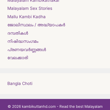
Malayalam Kambikathakal
Malayalam Sex Stories
Mallu Kambi Kadha
ജോലിസ്ഥലം / അദ്ധ്യാപകർ
ദമ്പതികള്‍
നിഷിദ്ധസംഗമം
പ്രണയവർണ്ണങ്ങൾ
വേലക്കാരി
Bangla Choti
© 2026 kambikuttanhd.com - Read the best Malayalam