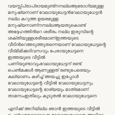
വയസ്സ്പ്രാപ്രായമുണ്ട്നനല്ലആരോഗ്യമുള്ള
മനുഷ്യനാണ് വേലായുധേട്ടൻവേലായുധേട്ടൻ
നല്ല കറുത്ത ഉയരമുള്ള
മനുഷ്യനാണ്നനല്ലആയതുകൊണ്ട്
അദ്ദേഹത്തിൻറെ ശരീരം നല്ല ഇരുമ്പിന്റെ
ശക്തിയുള്ളശരീരമാണ്ഇത്തയുടെ
വീടിൻറെഅടുത്തുതന്നെയാണ് വേലായുധേട്ടന്റെ
വീട്മിമിക്കദിവസവും പേരായുധേട്ടനെ
ഇത്തയുടെ വീട്ടിൽ
പണിയുണ്ടാവുംവേലായുധേട്ടന് രണ്ട്
പെൺമക്കൾ ആണുള്ളത് രണ്ടുപേരെയും
കല്യാണം കഴിച്ച് അയച്ചു ഇപ്പോൾ
വേലായുധേട്ടന്റെ വീട്ടിൽ വേലായുധേട്ടനും
വേലായുധേട്ടന്റെ ഭാര്യയും മാത്രമാണ്
താമസംഇതിലും കൂടുതൽ വേലായുധേട്ടനെ
എനിക്ക് അറിയില്ല ഞാൻ ഇത്തയുടെ വീട്ടിൽ
ചെല്ലുമ്പോഴൊക്കെ വേലായുധേട്ടനെ അവിടെ