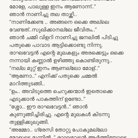
മോളേ, പാലുള്ള ഇനം ആണോന്ന്..”
ഞാൻ നാണിച്ചു തല താഴ്ത്തി..
“നാണിക്കേണ്ട .. അങ്ങനെ ഒക്കെ അല്ലെ
വേണ്ടത്..സുഖിക്കാനല്ലേ ജീവിതം..”
ഞാൻ ചമ്മി വിളറി നാണിച്ചു ജനലിൽ പിടിച്ചു
പതുക്കെ പാവാട ആട്ടിക്കൊണ്ടു നിന്നു.
രാഘവേട്ടൻ എന്റെ മുലകളും അരക്കെട്ടും ഒക്കെ
നന്നായി കണ്ണാൽ ഉഴിഞ്ഞു കൊണ്ടിരുന്നു..
“നല്ല മുറ്റ് ഇനം ആണല്ലോ മോള്..”
“ആണോ..” എനിക്ക് പതുക്കെ ചമ്മൽ
മാറിത്തുടങ്ങി..
“ഉം.. അവിടുത്തെ ചെറുക്കന്മാർ ഇതൊക്കെ
എടുക്കാൻ പാകത്തിന് ഉണ്ടോ..”
“ശ്ശോ.. ഈ രാഘവേട്ടൻ..” ഞാൻ
കുണുങ്ങിച്ചിരിച്ചു. എന്റെ മുലകൾ കിടന്നു
തുള്ളിക്കുലുങ്ങി.
“അമ്മോ.. ഗ്രേസി തോറ്റു പോകുമല്ലോ
മോളുടെ മുന്നിൽ..” രാഘവേട്ടൻ ആർത്തിയോടെ