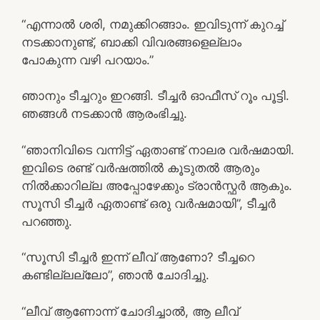
“എന്നാൽ ശരി, നമുക്കിറങ്ങാം. ഇവിടുന്ന് കുറച്ച്
നടക്കാനുണ്ട്, ബാക്കി വിവരങ്ങളെല്ലാം
പോകുന്ന വഴി പറയാം.”
ഞാനും ടീച്ചറും ഇറങ്ങി. ടീച്ചർ ഓഫീസ് റൂം പൂട്ടി.
ഞങ്ങൾ നടക്കാൻ ആരംഭിച്ചു.
“ഞാനിവിടെ വന്നിട്ട് ഏതാണ്ട് നാലര വർഷമായി.
ഇവിടെ രണ്ട് വർഷത്തിൽ കൂടുതൽ ആരും
നിൽക്കാറില്ല അപ്പോഴേക്കും ട്രാൻസ്ഫർ ആകും.
സൂസി ടീച്ചർ ഏതാണ്ട് ഒരു വർഷമായി”, ടീച്ചർ
പറഞ്ഞു.
“സൂസി ടീച്ചർ ഇന്ന് ലീവ് ആണോ? ടീച്ചറെ
കണ്ടില്ലല്ലോ”, ഞാൻ ചോദിച്ചു.
“ലീവ് ആണോന്ന് ചോദിച്ചാൽ, ആ ലീവ്