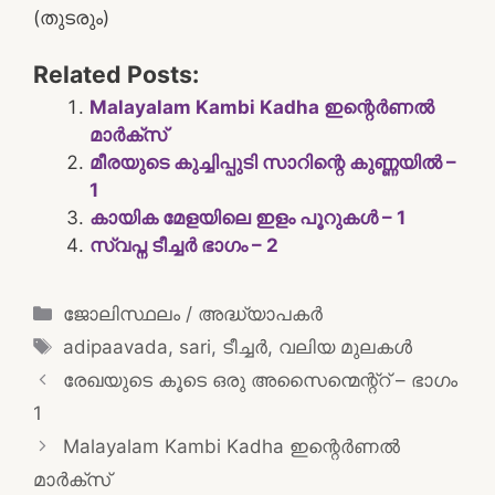
(തുടരും)
Related Posts:
Malayalam Kambi Kadha ഇന്റെർണൽ
മാർക്സ്
മീരയുടെ കുച്ചിപ്പുടി സാറിന്റെ കുണ്ണയിൽ –
1
കായിക മേളയിലെ ഇളം പൂറുകൾ – 1
സ്വപ്ന ടീച്ചർ ഭാഗം – 2
Categories
ജോലിസ്ഥലം / അദ്ധ്യാപകർ
Tags
adipaavada
,
sari
,
ടീച്ചർ
,
വലിയ മുലകൾ
Post
രേഖയുടെ കൂടെ ഒരു അസൈന്മെന്റ്റ് – ഭാഗം
navigation
1
Malayalam Kambi Kadha ഇന്റെർണൽ
മാർക്സ്