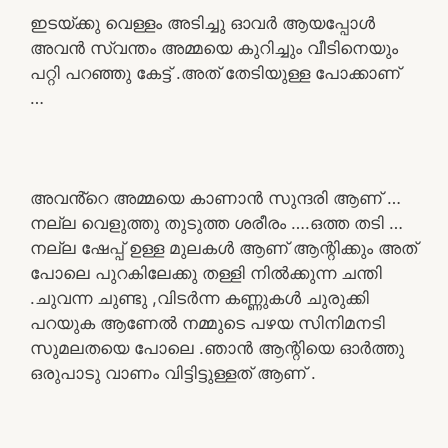
ഇടയ്ക്കു വെള്ളം അടിച്ചു ഓവർ ആയപ്പോൾ
അവൻ സ്വന്തം അമ്മയെ കുറിച്ചും വീടിനെയും
പറ്റി പറഞ്ഞു കേട്ട് .അത് തേടിയുള്ള പോക്കാണ്‌
…
അവൻ്റെ അമ്മയെ കാണാൻ സുന്ദരി ആണ് …
നല്ല വെളുത്തു തുടുത്ത ശരീരം ….ഒത്ത തടി …
നല്ല ഷേപ്പ് ഉള്ള മുലകൾ ആണ് ആന്റിക്കും അത്
പോലെ പുറകിലേക്കു തള്ളി നിൽക്കുന്ന ചന്തി
.ചുവന്ന ചുണ്ടു ,വിടർന്ന കണ്ണുകൾ ചുരുക്കി
പറയുക ആണേൽ നമ്മുടെ പഴയ സിനിമനടി
സുമലതയെ പോലെ .ഞാൻ ആന്റിയെ ഓർത്തു
ഒരുപാടു വാണം വിട്ടിട്ടുള്ളത് ആണ് .