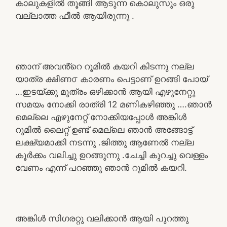
കാലുകളിൽ തൂങ്ങി ആടുന്ന കൊലുസും ഒരു
വല്ലാത്ത ഫീൽ ആയിരുന്നു .
ഞാന് അവൻ്റെ റൂമിൽ കയറി കിടന്നു നല്ല
യാത്ര ക്ഷീണ൦ കാരണം പെട്ടാണ് ഉറങ്ങി പോയ്‌
…ഇടയ്ക്കു മൂത്രം ഒഴിക്കാൻ ആയി എഴുനേറ്റു
സമയം നോക്കി രാത്രി 12 മണികഴിഞ്ഞു ….ഞാൻ
മെല്ലെ എഴുനേറ്റ് നോക്കിയപ്പോൾ അങ്കിൾ
റൂമിൽ ലൈറ്റ് ഉണ്ട് മെല്ലെ ഞാൻ അങ്ങോട്ട്
ലക്ഷ്യമാക്കി നടന്നു .ജിത്തു ആണേൽ നല്ല
കൂർക്കം വലിച്ചു ഉറങ്ങുന്നു .ചേച്ചി കുറച്ചു വെള്ളം
വേണം എന്ന് പറഞ്ഞു ഞാൻ റൂമിൽ കയറി.
അങ്കിൾ സിഗരറ്റു വലിക്കാൻ ആയി പുറത്തു