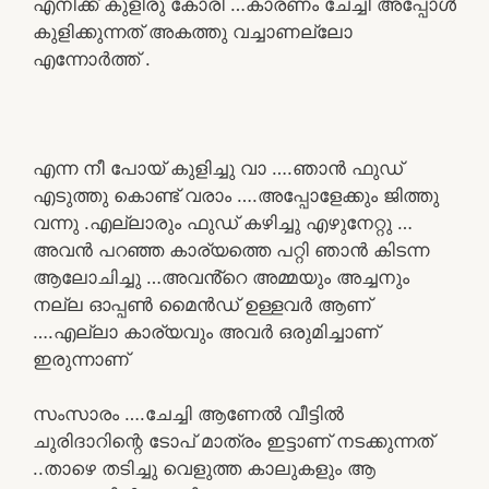
എനിക്ക് കുളിരു കോരി …കാരണം ചേച്ചി അപ്പോൾ
കുളിക്കുന്നത് അകത്തു വച്ചാണല്ലോ
എന്നോർത്ത് .
എന്ന നീ പോയ്‌ കുളിച്ചു വാ ….ഞാൻ ഫുഡ്
എടുത്തു കൊണ്ട് വരാം ….അപ്പോളേക്കും ജിത്തു
വന്നു .എല്ലാരും ഫുഡ് കഴിച്ചു എഴുനേറ്റു …
അവൻ പറഞ്ഞ കാര്യത്തെ പറ്റി ഞാൻ കിടന്ന
ആലോചിച്ചു …അവൻ്റെ അമ്മയും അച്ചനും
നല്ല ഓപ്പൺ മൈൻഡ് ഉള്ളവർ ആണ്
….എല്ലാ കാര്യവും അവർ ഒരുമിച്ചാണ്
ഇരുന്നാണ്
സംസാരം ….ചേച്ചി ആണേൽ വീട്ടിൽ
ചുരിദാറിന്റെ ടോപ് മാത്രം ഇട്ടാണ് നടക്കുന്നത്
..താഴെ തടിച്ചു വെളുത്ത കാലുകളും ആ