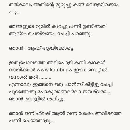
തത്കാലം അതിന്റെ മുഴുപ്പു കണ്ട് വെള്ളമിറക്കാം.
ഹും..
ഞങ്ങളുടെ റൂമിൽ കുറച്ചു പണി ഉണ്ട് അത്
ആദ്യം ചെയ്യണം. ചേച്ചി പറഞ്ഞു.
ഞാൻ : ആഹ് ആയിക്കോട്ടെ
ഇതുപോലത്തെ അടിപൊളി കമ്പി കഥകൾ
വായിക്കാൻ www.kambi.pw ഈ സൈറ്റ് ൽ
വന്നാൽ മതി ………
എന്നാലും ഇങ്ങനെ ഒരു ചാൻസ് കിട്ടീട്ടു ചേച്ചി
പുറത്തേക്കു പോകുവാണല്ലോ ഈശ്വരാ…
ഞാൻ മനസ്സിൽ ശപിച്ചു.
ഞാൻ ഒന്ന് ഫ്രഷ് ആയി വന്ന ശേഷം അവിടത്തെ
പണി ചെയ്തോളു,..