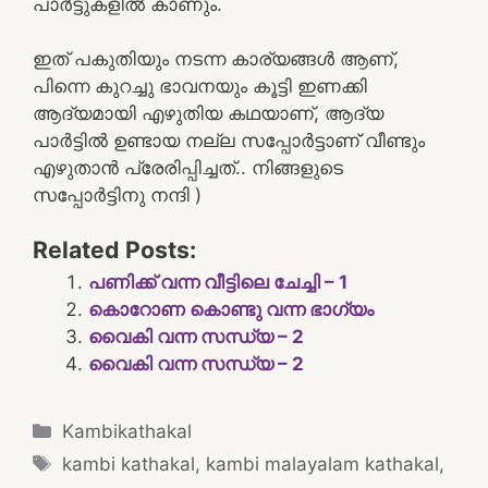
പാർട്ടുകളിൽ കാണും.
ഇത് പകുതിയും നടന്ന കാര്യങ്ങൾ ആണ്,
പിന്നെ കുറച്ചു ഭാവനയും കൂട്ടി ഇണക്കി
ആദ്യമായി എഴുതിയ കഥയാണ്, ആദ്യ
പാർട്ടിൽ ഉണ്ടായ നല്ല സപ്പോർട്ടാണ് വീണ്ടും
എഴുതാൻ പ്രേരിപ്പിച്ചത്.. നിങ്ങളുടെ
സപ്പോർട്ടിനു നന്ദി )
Related Posts:
പണിക്ക് വന്ന വീട്ടിലെ ചേച്ചി – 1
കൊറോണ കൊണ്ടു വന്ന ഭാഗ്യം
വൈകി വന്ന സന്ധ്യ – 2
വൈകി വന്ന സന്ധ്യ – 2
Categories
Kambikathakal
Tags
kambi kathakal
,
kambi malayalam kathakal
,