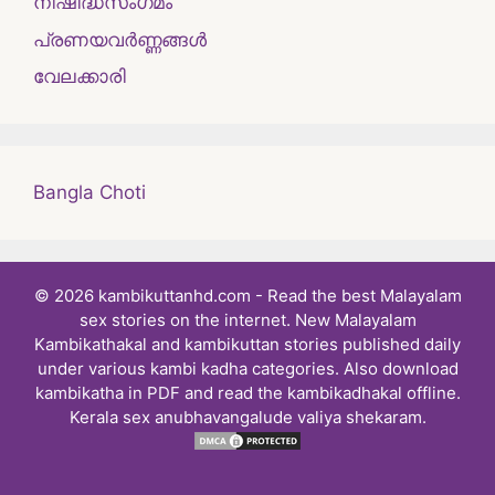
നിഷിദ്ധസംഗമം
പ്രണയവർണ്ണങ്ങൾ
വേലക്കാരി
Bangla Choti
© 2026 kambikuttanhd.com - Read the best Malayalam
sex stories on the internet. New Malayalam
Kambikathakal and kambikuttan stories published daily
under various kambi kadha categories. Also download
kambikatha in PDF and read the kambikadhakal offline.
Kerala sex anubhavangalude valiya shekaram.