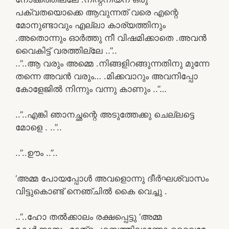
പക്വതയൊക്കെ ആവുന്നത് വരെ എന്റെ
മോനുണ്ടാവും എല്ലാ കാര്യത്തിനും
.അതൊന്നും ഓർത്തു നീ വിഷമിക്കാതെ .അവൻ
വൈകിട്ട് വരത്തില്ലേ ..”..
..”..ആ വരും അമ്മെ .നിങ്ങളിറങ്ങുന്നതിനു മുന്നേ
തന്നെ അവൻ വരും… .മിക്കവാറും അവനിപ്പോ
കോളേജിൽ നിന്നും വന്നു കാണും ..”…
..”..എങ്കി ഞാനച്ഛന്റെ അടുത്തേക്കു ചെല്ലട്ടെ
മോളെ . ..”..
..”..ഊം ..”..
‘അമ്മ പോയപ്പോൾ അവളൊന്നു ദീർഘശ്വാസം
വിട്ടുകൊണ്ട് നെഞ്ചിൽ കൈ വെച്ചു .
..”..ഹോ തൽക്കാലം രക്ഷപ്പെട്ടു ‘അമ്മ