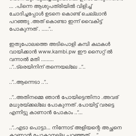
… .പിന്നെ ആശുപത്രിയിൽ വിളിച്ച്
ചോദിച്ചപ്പോൾ ഉടനെ കൊണ്ട് ചെല്ലാൻ
പറഞ്ഞു .അത് കൊണ്ടാ ഇന്ന് വൈകിട്ട്
പോകുന്നത് . …..”..
ഇതുപോലത്തെ അടിപൊളി കമ്പി കഥകൾ
വായിക്കാൻ www.kambi.pw ഈ സൈറ്റ് ൽ
വന്നാൽ മതി ………
..”..ട്രെയിനിന് തന്നെയല്ലേ ..”..
..”..ആന്നെടാ ..”..
..”..അതിനമ്മെ ഞാൻ പോയിട്ടെന്തിനാ .അവര്
മധുരയ്ക്കല്ലേ പോകുന്നത് .പോയിട്ട് വരട്ടെ
എന്നിട്ടു കാണാൻ പോകാം ..”…
..”..എടാ പൊട്ടാ… നിന്നോട് അളിയന്റെ അച്ഛനെ
കാണാൻ പോകാനല്ല പറഞ്ഞത് . ..”..