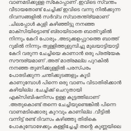
വാണമടിക്കുള്ള സ്‌കോപ്പാണ് .ഇവിടെ സ്വന്തം
വീടായതോണ്ട് ചേച്ചിക്ക് ഇവിടെ വന്നു നിൽക്കുന്ന
ദിവസങ്ങളിൽ സർവ്വ സ്വാതന്ത്ര്യമാണ്
.ചിലപ്പോൾ കുളി കഴിഞ്ഞിട്ടു നനഞ്ഞ
മാക്സിയിട്ടൊണ്ട് ബ്രായിടാതെ ബാത്റൂമിൽ
നിന്നും കേറി പോരും .അടുക്കളപ്പുറത്തെ ബാത്ത്
റൂമിൽ നിന്നും തുള്ളിത്തുളുമ്പിച്ചു മുലയാട്ടിയാട്ടി
കേറി വരുന്ന ചേച്ചിയെ കാണാൻ ഒരു പ്രത്യേക
സൗന്ദര്യമാണ് .അത് മാത്രമല്ല പുറകിൽ
നനഞ്ഞ തുണിക്കുള്ളിൽ പരസ്പരം
പോരടിക്കുന്ന ചന്തിക്കുടങ്ങളും കൂടി
കാണുമ്പോൾ പിന്നെ ഒരു വാണം വിടാതിരിക്കാൻ
കഴിയില്ല .ചേച്ചിക്ക് ചെറുതായി
എക്സിബിഷനിസം ഉള്ള കൂട്ടത്തിലാണ്
.അതുകൊണ്ട് തന്നെ ചേച്ചിയുണ്ടെങ്കിൽ പിന്നെ
വാണമടിക്കൊരു കുറവും കാണില്ല .വീട്ടിൽ
വന്നിട്ട് രണ്ട് ദിവസം കഴിഞ്ഞു തിരികെ
പോകുമ്പോഴേക്കും കള്ളിച്ചേച്ചി തന്റെ കുണ്ണയിലെ