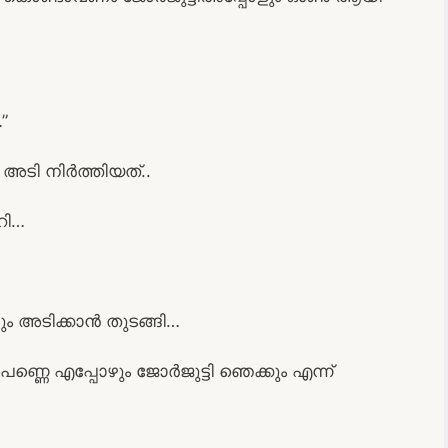
”
 അടി നിർത്തിയത്..
റി…
ും അടിക്കാൻ തുടങ്ങി…
െണ്ണെ എപ്പോഴും ജോർജുട്ടി ഞെക്കും എന്ന്