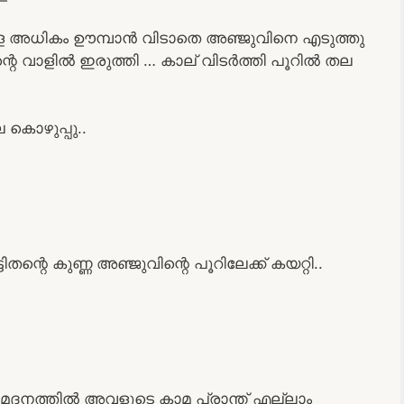
െ അധികം ഊമ്പാൻ വിടാതെ അഞ്ജുവിനെ എടുത്തു
്റെ വാളിൽ ഇരുത്തി … കാല് വിടർത്തി പൂറിൽ തല
 കൊഴുപ്പു..
റെ കുണ്ണ അഞ്ജുവിന്റെ പൂറിലേക്ക് കയറ്റി..
ള മദനത്തിൽ അവളുടെ കാമ പ്രാന്ത് എല്ലാം