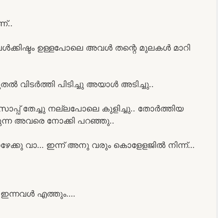
്..
ക്കിഷ്ടം ഉള്ളപോലെ അവൾ തന്റെ മുലകൾ മാറി
ൽ വിടർത്തി പിടിച്ചു അയാൾ അടിച്ചു..
സോപ്പ് തേച്ചു നല്ലപോലെ കുളിച്ചു.. തോർത്തിയ
കുന്ന അവരെ നോക്കി പറഞ്ഞു..
 താഴേക്കു വാ… ഇന്ന് അനു വരും കൊളേളജിൽ നിന്ന്…
. ഇന്നവൾ എത്തും….