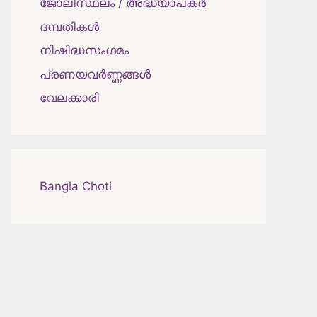
ജോലിസ്ഥലം / അദ്ധ്യാപകർ
ദമ്പതികള്‍
നിഷിദ്ധസംഗമം
പ്രണയവർണ്ണങ്ങൾ
വേലക്കാരി
Bangla Choti