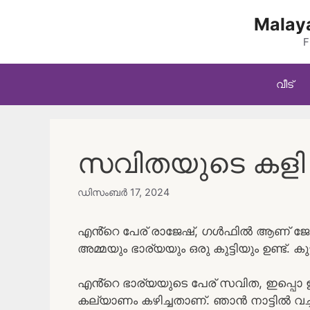
Skip
Malaya
to
content
F
വീട്
സവിതയുടെ കളി 
ഡിസംബർ 17, 2024
എൻ്റെ പേര് രാജേഷ്, ഗൾഫിൽ ആണ് ജോലി
അമ്മയും ഭാര്യയും ഒരു കുട്ടിയും ഉണ്ട്. കുട
എൻ്റെ ഭാര്യയുടെ പേര് സവിത, ഇപ്പൊ ഇ
കല്യാണം കഴിച്ചതാണ്. ഞാൻ നാട്ടിൽ വച