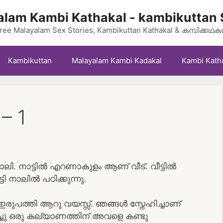
lam Kambi Kathakal - kambikuttan 
ree Malayalam Sex Stories, Kambikuttan Kathakal & കമ്പിക്കഥ
Kambikuttan
Malayalam Kambi Kadakal
Kambi Kath
– 1
. നാട്ടിൽ എറണാകുളം ആണ് വീട്. വീട്ടിൽ
്ടി നാലിൽ പഠിക്കുന്നു.
രുപത്തി ആറു വയസ്സ്. ഞങ്ങൾ സ്നേഹിച്ചാണ്
്ചു ഒരു കല്യാണത്തിന് അവളെ കണ്ടു