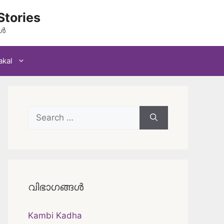
Stories
കൾ
akal
Search
for:
വിഭാഗങ്ങൾ
Kambi Kadha