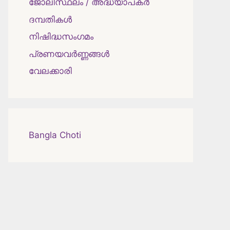
ജോലിസ്ഥലം / അദ്ധ്യാപകർ
ദമ്പതികള്‍
നിഷിദ്ധസംഗമം
പ്രണയവർണ്ണങ്ങൾ
വേലക്കാരി
Bangla Choti