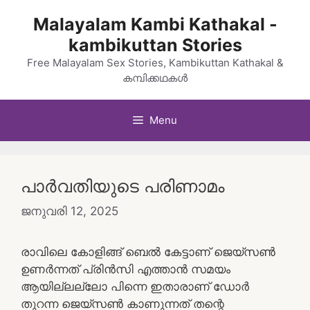
Skip
Malayalam Kambi Kathakal -
to
kambikuttan Stories
content
Free Malayalam Sex Stories, Kambikuttan Kathakal &
കമ്പിക്കഥകൾ
Menu
പാർവതിയുടെ പരിണാമം
ജനുവരി 12, 2025
രാവിലെ കോളിങ്ങ് ബെൽ കേട്ടാണ് ജെയ്സൺ
ഉണർന്നത് പ്രിൻസി എത്താൻ സമയം
ആയില്ലല്ലോ പിന്നെ ഇതാരാണ് ഡോർ
തുറന്ന ജെയ്സൺ കാണുന്നത് തന്റെ