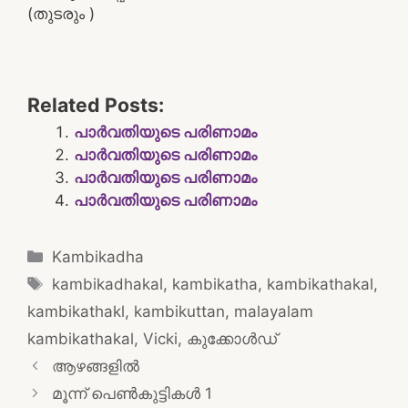
(തുടരും )
Related Posts:
പാർവതിയുടെ പരിണാമം
പാർവതിയുടെ പരിണാമം
പാർവതിയുടെ പരിണാമം
പാർവതിയുടെ പരിണാമം
Categories
Kambikadha
Tags
kambikadhakal
,
kambikatha
,
kambikathakal
,
kambikathakl
,
kambikuttan
,
malayalam
kambikathakal
,
Vicki
,
കുക്കോൾഡ്
Post
ആഴങ്ങളിൽ
navigation
മൂന്ന് പെൺകുട്ടികൾ 1