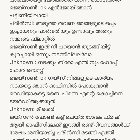
ജെയ്സൺ: ok എൻജോയ് ഞാൻ
പട്ടിണിയിലായി
പ്രിൻസി: അടുത്ത തവണ ഞങ്ങളുടെ ഒപ്പം
ഇച്ചായനും പാർവതിയും ഉണ്ടാവും അതും
നമ്മുടെ ഫ്ലാറ്റിൽ
ജെയ്സൺ ഇത് നീ പറയാൻ തുടങ്ങിയിട്ട്
കുറച്ചായി ഒന്നും നടന്നില്ലല്ലോ
Unknown : നടക്കും ബ്രോ എന്തിനും ഹോപ്പ്
ഫോർ ബെസ്റ്റ്
ജെയ്സൺ: ok ഗയ്സ് നിങ്ങളുടെ കാര്യം
നടക്കട്ടെ ഞാൻ ഓഫിസിൽ പോകുവാൻ
റെഡിയാകട്ടെ ബൈ പിന്നെ എന്റെ കൊച്ചിനെ
ടയർഡ് ആക്കരുത്
Unknown: മ് ശെരി
ജയ്സൺ ഫോൺ കട്ട് ചെയ്ത ശേഷം ഫ്രഷ്
ആയി ഓഫിസിലേക്ക് ഇറങ്ങി രണ്ട് ദിവസങ്ങൾക്ക്
ശേഷം ശനിയാഴ്ച്ച പ്രിൻസി മടങ്ങി എത്തി