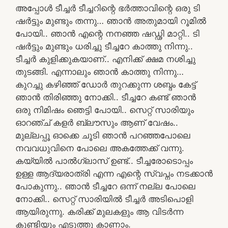
അപ്പോൾ ടീച്ചർ ടീച്ചറിന്റെ ഭർത്താവിന്റെ ഒരു ടി
ഷർട്ടും മുണ്ടും തന്നു… ഞാൻ അതുമായി റൂമിൽ
പോയി.. ഞാൻ എന്റെ നനഞ്ഞ ഷഡ്ഢി മാറ്റി.. ടി
ഷർട്ടും മുണ്ടും ധരിച്ചു ടീച്ചറേ കാത്തു നിന്നു..
ടീച്ചർ കുളിക്കുകയാണ്.. എനിക്ക് ക്ഷമ നശിച്ചു
തുടങ്ങി. എന്നാലും ഞാൻ കാത്തു നിന്നു…
കുറച്ചു കഴിഞ്ഞ് ഡോർ തുറക്കുന്ന ശബ്ദം കേട്ട്
ഞാൻ തിരിഞ്ഞു നോക്കി.. ടീച്ചറേ കണ്ട് ഞാൻ
ഒരു നിമിഷം ഞെട്ടി പോയി.. സെറ്റ് സാരിയും
ഓറഞ്ച് കളർ ബ്ലൗസും ആണ് വേഷം..
മുല്ലപ്പൂ ഓക്കെ ചൂടി ഞാൻ പറഞ്ഞപോലെ
നവവധുവിനെ പോലെ അകത്തേക്ക് വന്നു.
കയ്യിൽ പാൽഗ്ലാസ് ഉണ്ട്.. ടീച്ചരോടൊപ്പം
ഉള്ള ആദ്യരാത്രി എന്ന എന്റെ സ്വപ്നം നടക്കാൻ
പോകുന്നു.. ഞാൻ ടീച്ചറേ ഒന്ന് നല്ല പോലെ
നോക്കി.. സെറ്റ് സാരിയിൽ ടീച്ചർ അടിപൊളി
ആയിരുന്നു. കരിക്ക് മുലകളും ആ വിടർന്ന
കുണ്ടിയും എടുത്തു കാണാം.