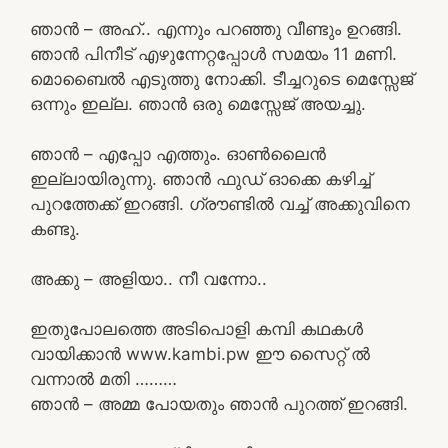
ഞാൻ – അഹ്.. എന്നും പറഞ്ഞു വീണ്ടും ഉറങ്ങി.
ഞാൻ പിനീട് എഴുന്നേറ്റപ്പോൾ സമയം 11 മണി.
മൊബൈൽ എടുത്തു നോക്കി. ടീച്ചറുടെ മെസ്സേജ്
ഒന്നും ഇല്ല. ഞാൻ ഒരു മെസ്സേജ് അയച്ചു.
ഞാൻ – എപ്പോ എത്തും. ഓൺലൈൻ
ഇല്ലായിരുന്നു. ഞാൻ ഫുഡ്‌ ഓക്കെ കഴിച്ച്
പുറത്തേക്ക് ഇറങ്ങി. ഗ്രൗണ്ടിൽ വച്ച് അക്കുവിനെ
കണ്ടു.
അക്കു – അളിയാ.. നീ വന്നോ..
ഇതുപോലത്തെ അടിപൊളി കമ്പി കഥകൾ
വായിക്കാൻ www.kambi.pw ഈ സൈറ്റ് ൽ
വന്നാൽ മതി ………
ഞാൻ – അമ്മ പോയതും ഞാൻ പുറത്ത് ഇറങ്ങി.