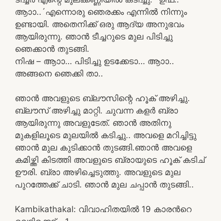
ആാാ..´എന്നൊരു ഞെരക്കം എന്നിൽ നിന്നും
ഉണ്ടായി. അതെനിക്ക് ഒരു ആദ്യ അനുഭവം
ആയിരുന്നു. ഞാൻ ടീച്ചറുടെ മുല പിടിച്ചു
ഞെക്കാൻ തുടങ്ങി.
നിഷ – ആാാ… പിടിച്ചു ഉടക്കേടാ… ആാാ..
അങ്ങനെ ഞെക്കി താ..
ഞാൻ അവളുടെ ബ്ലൗസിന്റെ ഹൂക് അഴിച്ചു.
ബ്ലൗസ് അഴിച്ചു മാറ്റി. ചുവന്ന കളർ ബ്രാ
ആയിരുന്നു അവളുടേത്. ഞാൻ അതിനു
മുകളിലൂടെ മുലയിൽ കടിച്ചു.. അവളെ മറിച്ചിട്ടു
ഞാൻ മുല കുടിക്കാൻ തുടങ്ങി.ഞാൻ അവളെ
കമിഴ്ത്തി കിടത്തി അവളുടെ ബ്രായുടെ ഹൂക് കടിച്
ഊരി. ബ്രാ അഴിച്ചെടുത്തു. അവളുടെ മുല
പുറത്തേക്ക് ചാടി. ഞാൻ മുല ചപ്പാൻ തുടങ്ങി..
Kambikathakal: വിവാഹിതയിൽ 19 കാരന്‍റെ