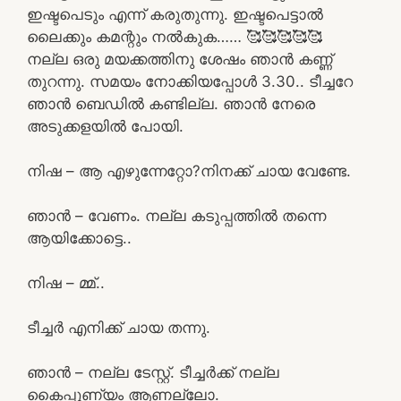
ഇഷ്ടപെടും എന്ന് കരുതുന്നു. ഇഷ്ടപെട്ടാൽ
ലൈക്കും കമന്റും നൽകുക…… 🥰🥰🥰🥰🥰
നല്ല ഒരു മയക്കത്തിനു ശേഷം ഞാൻ കണ്ണ്
തുറന്നു. സമയം നോക്കിയപ്പോൾ 3.30.. ടീച്ചറേ
ഞാൻ ബെഡിൽ കണ്ടില്ല. ഞാൻ നേരെ
അടുക്കളയിൽ പോയി.
നിഷ – ആ എഴുന്നേറ്റോ?നിനക്ക് ചായ വേണ്ടേ.
ഞാൻ – വേണം. നല്ല കടുപ്പത്തിൽ തന്നെ
ആയിക്കോട്ടെ..
നിഷ – മ്മ്..
ടീച്ചർ എനിക്ക് ചായ തന്നു.
ഞാൻ – നല്ല ടേസ്റ്റ്. ടീച്ചർക്ക് നല്ല
കൈപ്പുണ്യം ആണല്ലോ.