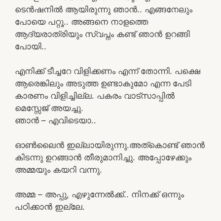
ടെൻഷനിൽ ആയിരുന്നു ഞാൻ.. എങ്ങനേലും
പോയെ പറ്റൂ.. അങ്ങനെ നാളത്തെ
ആദ്യരാത്രിയും സ്വപ്നം കണ്ട് ഞാൻ ഉറങ്ങി
പോയി..
എനിക്ക് ടീച്ചറേ വിളിക്കണം എന്ന് തോന്നി. പക്ഷെ
ആരെങ്കിലും അടുത്ത ഉണ്ടാകുമോ എന്ന പേടി
കാരണം വിളിച്ചില്ല. പകരം വാട്സാപ്പിൽ
മെസ്സേജ് അയച്ചു.
ഞാൻ – എവിടെയാ..
ഓൺലൈൻ ഇല്ലായിരുന്നു.അത്കൊണ്ട് ഞാൻ
കിടന്നു ഉറങ്ങാൻ തീരുമാനിച്ചു. അപ്പോഴേക്കും
അമ്മയും കയറി വന്നു.
അമ്മ – അപ്പു, എഴുന്നേൽക്ക്.. നിനക്ക് ഒന്നും
പഠിക്കാൻ ഇല്ലേ.