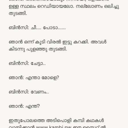
ഉള്ള സ്ഥലം റെഡിയായലോ. നല്ലോണം ഒലിച്ചു
തുടങ്ങി.
ബിൻസി: ചീ…. പോടാ……
ഞാൻ ഒന്ന് കൂടി വിരൽ ഇട്ടു കറക്കി. അവൾ
കിടന്നു പുളഞ്ഞു തുടങ്ങി.
ബിൻസി: ചേട്ടാ..
ഞാൻ: എന്താ മോളെ?
ബിൻസി: വേണം..
ഞാൻ: എന്ത്?
ഇതുപോലത്തെ അടിപൊളി കമ്പി കഥകൾ
വായിക്കാൻ www.kambi.pw ഈ സൈറ്റ് ൽ