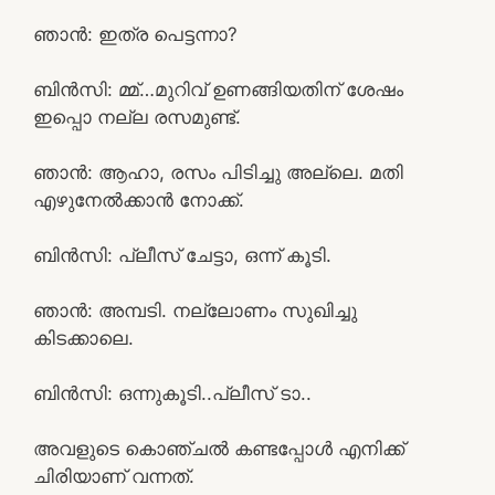
ഞാൻ: ഇത്ര പെട്ടന്നാ?
ബിൻസി: മ്മ്…മുറിവ് ഉണങ്ങിയതിന് ശേഷം
ഇപ്പൊ നല്ല രസമുണ്ട്.
ഞാൻ: ആഹാ, രസം പിടിച്ചു അല്ലെ. മതി
എഴുനേൽക്കാൻ നോക്ക്.
ബിൻസി: പ്ലീസ് ചേട്ടാ, ഒന്ന് കൂടി.
ഞാൻ: അമ്പടി. നല്ലോണം സുഖിച്ചു
കിടക്കാലെ.
ബിൻസി: ഒന്നുകൂടി..പ്ലീസ് ടാ..
അവളുടെ കൊഞ്ചൽ കണ്ടപ്പോൾ എനിക്ക്
ചിരിയാണ് വന്നത്.