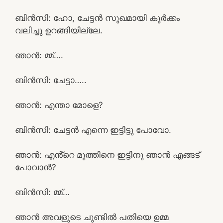
ബിൻസി: ഹോ, ചേട്ടൻ സുഖമായി കൂർക്കം
വലിച്ചു ഉറങ്ങിയില്ലേ.
ഞാൻ: മ്മ്….
ബിൻസി: ചേട്ടാ…..
ഞാൻ: എന്താ മോളെ?
ബിൻസി: ചേട്ടൻ എന്നെ ഇട്ടിട്ടു പോവോ.
ഞാൻ: എൻ്റെ മുത്തിനെ ഇട്ടിനു ഞാൻ എങ്ങട്
പോവാൻ?
ബിൻസി: മ്മ്…
ഞാൻ അവളുടെ ചുണ്ടിൽ പതിയെ ഉമ്മ