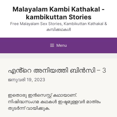
Skip
Malayalam Kambi Kathakal -
to
kambikuttan Stories
content
Free Malayalam Sex Stories, Kambikuttan Kathakal &
കമ്പിക്കഥകൾ
Menu
എൻ്റെ അനിയത്തി ബിൻസി – 3
ജനുവരി 19, 2023
ഇതൊരു ഇൻസെസ്റ്റ് കഥായാണ്.
നിഷിദ്ധസംഗമ കഥകൾ ഇഷ്ടമുള്ളവർ മാത്രം
തുടർന്ന് വായിക്കുക.