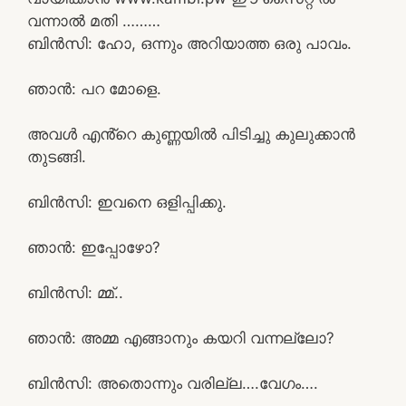
വന്നാൽ മതി ………
ബിൻസി: ഹോ, ഒന്നും അറിയാത്ത ഒരു പാവം.
ഞാൻ: പറ മോളെ.
അവൾ എൻ്റെ കുണ്ണയിൽ പിടിച്ചു കുലുക്കാൻ
തുടങ്ങി.
ബിൻസി: ഇവനെ ഒളിപ്പിക്കു.
ഞാൻ: ഇപ്പോഴോ?
ബിൻസി: മ്മ്..
ഞാൻ: അമ്മ എങ്ങാനും കയറി വന്നല്ലോ?
ബിൻസി: അതൊന്നും വരില്ല….വേഗം….