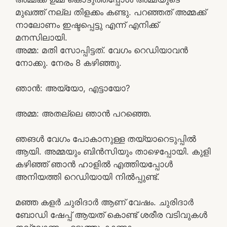
മുഖത്ത് നല്ല തിളക്കം കണ്ടു. പറഞ്ഞത് അമ്മക്ക്
നാലോണം ഇഷ്ടപ്പെട്ടു എന്ന് എനിക്ക്
മനസിലായി.
അമ്മ: മതി സോപ്പിട്ടത്. വേഗം റെഡിയാവൻ
നോക്കു. നേരം 8 കഴിഞ്ഞു.
ഞാൻ: അയ്യോ, എട്ടായോ?
അമ്മ: അതല്ലെ ഞാൻ പറഞ്ഞെ.
ഞങൾ വേഗം പോകാനുള്ള തയ്യാറെടുപ്പിൽ
ആയി. അമ്മയും ബിൻസിയും താഴെപ്പോയി. കുളി
കഴിഞ്ഞ് ഞാൻ ഹാളിൽ എത്തിയപ്പോൾ
അനിയത്തി റെഡിയായി നിൽപ്പുണ്ട്.
മഞ്ഞ കളർ ചുരിദാർ ആണ് വേഷം. ചുരിദാർ
ബോഡി ഷേപ്പ് ആയത് കൊണ്ട് ശരീര വടിവുകൾ