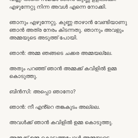
എഴുന്നേറ്റു നിന്ന അവൾ എന്നെ നോക്കി.
ഞാനും എഴുന്നേറ്റു. കുണ്ണ താഴാൻ വേണ്ടിയാണു
ഞാൻ അത്ര നേരം കിടന്നതു. ഞാനും അവളും
അമ്മയുടെ അടുത്ത് പോയി.
ഞാൻ: അമ്മ ഞങ്ങടെ ചക്കര അമ്മയല്ലേ.
അതും പറഞ്ഞ് ഞാൻ അമ്മക്ക് കവിളിൽ ഉമ്മ
കൊടുത്തു.
ബിൻസി: അപ്പൊ ഞാനോ?
ഞാൻ: നീ എൻ്റെ തങ്കകുടം അല്ലെ.
അവൾക്ക് ഞാൻ കവിളിൽ ഉമ്മ കൊടുത്തു.
അമ്മക്ക് ഉമ്മ കൊടുത്തപ്പോൾ അമ്മയുടെ