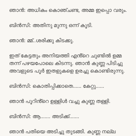
ഞാൻ: അധികം കൊഞ്ചണ്ട, അമ്മ ഇപ്പൊ വരും.
ബിൻസി: അതിനു മുന്നു ഒന്ന് കൂടി.
ഞാൻ: മ്മ്..ശരിക്കു കിടക്കു.
ഇത് കേട്ടതും അനിയത്തി എൻ്റെ ചുണ്ടിൽ ഉമ്മ
തന്ന് പഴയപോലെ കിടന്നു. ഞാൻ കുണ്ണ പിടിച്ചു
അവളുടെ പൂർ ഇതളുകളെ ഉരച്ചു കൊണ്ടിരുന്നു.
ബിൻസി: കൊതിപ്പിക്കാതെ…… കേറ്റു……
ഞാൻ പൂറിൻ്റെ ഉള്ളിൾ വച്ചു കുണ്ണ തള്ളി.
ബിൻസി: ആ……. അടിക്ക്…….
ഞാൻ പതിയെ അടിച്ചു തുടങ്ങി. കുണ്ണ നല്ല