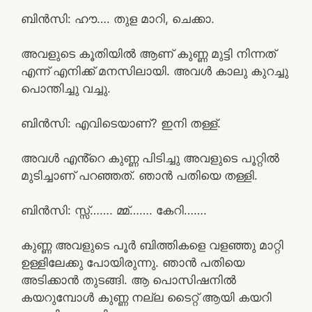
ബിൻസി: ഹൗ…. തുള മാറി, ചെക്കാ.
അവളുടെ കൂതിയിൽ ആണ് കുണ്ണ മുട്ടി നിന്നത്
എന്ന് എനിക്ക് മനസിലായി. അവൾ കാലു കുറച്ചു
പൊന്തിച്ചു വച്ചു.
ബിൻസി: എവിടെയാണ്? ഇനി തള്ള്.
അവൾ എൻ്റെ കുണ്ണ പിടിച്ചു അവളുടെ പൂറ്റിൽ
മുടിച്ചാണ് പറഞ്ഞത്. ഞാൻ പതിയെ തള്ളി.
ബിൻസി: സ്സ്‌……. മ്മ്……. കേറി…….
കുണ്ണ അവളുടെ പൂർ ബിത്തികളെ വളഞ്ഞു മാറ്റി
ഉള്ളിലേക്കു പോയിരുന്നു. ഞാൻ പതിയെ
അടിക്കാൻ തുടങ്ങി. ആ പൊസിഷനിൽ
കയറുമ്പോൾ കുണ്ണ നല്ല ടൈറ്റ് ആയി കയറി