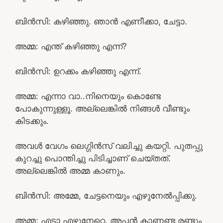
ബിൻസി: കഴിഞ്ഞു. ഞാൻ എണീക്കാ, ചേട്ടാ.
അമ്മ: എന്ത് കഴിഞ്ഞു എന്ന്?
ബിൻസി: ഉറക്കം കഴിഞ്ഞു എന്ന്.
അമ്മ: എന്നാ വാ..നിനെയും കൊണ്ടേ
പോകുന്നുള്ളൂ. അല്ലെങ്കിൽ നിങ്ങൾ വീണ്ടും
കിടക്കും.
അവൾ വേഗം ലെഗ്ഗിൻസ് വലിച്ചു കയറ്റി. പുതപ്പു
കുറച്ചു പൊന്തിച്ചു പിടിച്ചാണ് ചെയ്തത്.
അല്ലെങ്കിൽ അമ്മ കാണും.
ബിൻസി: അമ്മേ, ചേട്ടനെയും എഴുനേൽപ്പിക്കു.
അമ്മ: എടാ എഴുനേറ്റെ. അപ്പൻ കാണണ്ട രണ്ടും